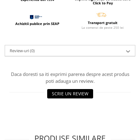
Coperti scolare
Click to Pay
Diverse articole pentru scoala
Pachete scolare
Transport gratuit
Achizitii publice prin SEAP
La comenzi de peste 250 lei
Review-uri
(0)
Daca doresti sa iti exprimi parerea despre acest produs
poti adauga un review.
SCRIE UN REVIEW
PRODUSE SIMILARE