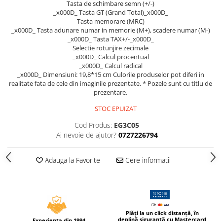
Tasta de schimbare semn (+/-)
Compas scolar
_x000D_ Tasta GT (Grand Total)_x000D_
Sabloane
Tasta memorare (MRC)
_x000D_ Tasta adunare numar in memorie (M+), scadere numar (M-)
Truse geometrie
_x000D_ Tasta TAX+/-_x000D_
Foarfeci
Selectie rotunjire zecimale
_x000D_ Calcul procentual
Markere evidentiatoare text
_x000D_ Calcul radical
_x000D_ Dimensiuni: 19,8*15 cm Culorile produselor pot diferi in
Markere permanente
realitate fata de cele din imaginile prezentate. * Pozele sunt cu titlu de
Markere speciale pentru desen
prezentare.
Pixuri si rezerve
STOC EPUIZAT
Produse Craft
Cod Produs:
EG3C05
Ai nevoie de ajutor?
0727226794
Ghiozdane si genti scolare
Genti laptop
Adauga la Favorite
Cere informatii
Penare
Carti si jocuri pentru copii
Carti de colorat si povestit
Jocuri / Party
Plăți la un click distanță, în
deplină siguranță cu Mastercard
Experienta din 1994