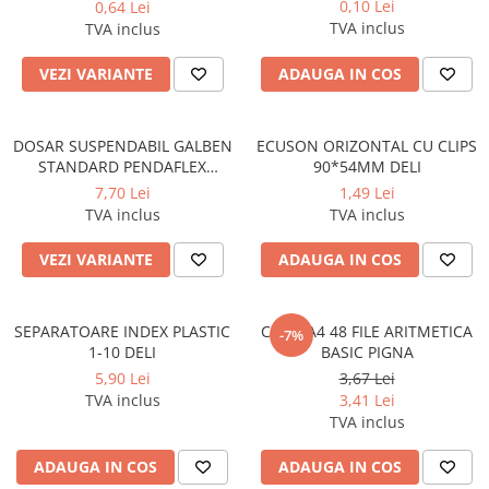
0,10 Lei
0,64 Lei
Compas scolar
TVA inclus
TVA inclus
Sabloane
Truse geometrie
VEZI VARIANTE
ADAUGA IN COS
Foarfeci
Markere evidentiatoare text
DOSAR SUSPENDABIL GALBEN
ECUSON ORIZONTAL CU CLIPS
STANDARD PENDAFLEX
90*54MM DELI
Markere permanente
ESSELTE
7,70 Lei
1,49 Lei
Markere speciale pentru desen
TVA inclus
TVA inclus
Pixuri si rezerve
VEZI VARIANTE
ADAUGA IN COS
Produse Craft
Ghiozdane si genti scolare
SEPARATOARE INDEX PLASTIC
CAIET A4 48 FILE ARITMETICA
-7%
Genti laptop
1-10 DELI
BASIC PIGNA
Penare
5,90 Lei
3,67 Lei
TVA inclus
3,41 Lei
Carti si jocuri pentru copii
TVA inclus
Carti de colorat si povestit
Jocuri / Party
ADAUGA IN COS
ADAUGA IN COS