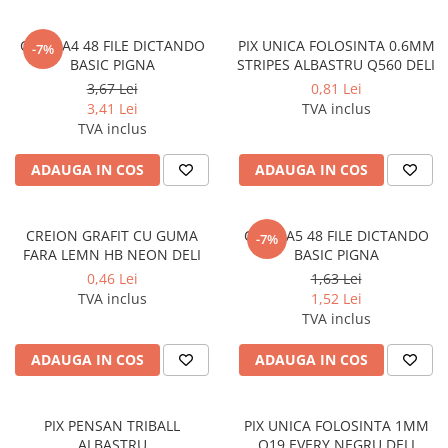
Coperti scolare
Diverse articole pentru scoala
CAIET A4 48 FILE DICTANDO
PIX UNICA FOLOSINTA 0.6MM
-7%
BASIC PIGNA
STRIPES ALBASTRU Q560 DELI
Pachete scolare
3,67 Lei
0,81 Lei
3,41 Lei
TVA inclus
TVA inclus
ADAUGA IN COS
ADAUGA IN COS
CREION GRAFIT CU GUMA
CAIET A5 48 FILE DICTANDO
-7%
FARA LEMN HB NEON DELI
BASIC PIGNA
0,46 Lei
1,63 Lei
TVA inclus
1,52 Lei
TVA inclus
ADAUGA IN COS
ADAUGA IN COS
PIX PENSAN TRIBALL
PIX UNICA FOLOSINTA 1MM
ALBASTRU
Q19 EVERY NEGRU DELI