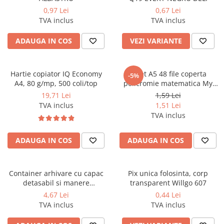
0,97 Lei
0,67 Lei
TVA inclus
TVA inclus
ADAUGA IN COS
VEZI VARIANTE
Hartie copiator IQ Economy
Caiet A5 48 file coperta
-5%
A4, 80 g/mp, 500 coli/top
policromie matematica My
school
19,71 Lei
1,59 Lei
TVA inclus
1,51 Lei
TVA inclus
ADAUGA IN COS
ADAUGA IN COS
Container arhivare cu capac
Pix unica folosinta, corp
detasabil si manere
transparent Willgo 607
386*257*274 mm (poate stoca
4,67 Lei
0,44 Lei
3 bibl de 7.5cm)
TVA inclus
TVA inclus