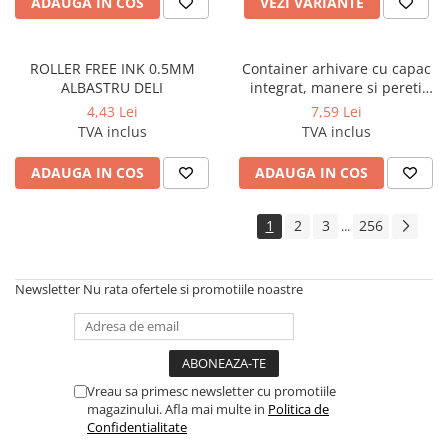
ADAUGA IN COS
VEZI VARIANTE
ROLLER FREE INK 0.5MM
Container arhivare cu capac
ALBASTRU DELI
integrat, manere si pereti
dublii 360*310*300mm
4,43 Lei
7,59 Lei
TVA inclus
TVA inclus
ADAUGA IN COS
ADAUGA IN COS
1
2
3
256
...
Newsletter
Nu rata ofertele si promotiile noastre
Vreau sa primesc newsletter cu promotiile
magazinului. Afla mai multe in
Politica de
Confidentialitate