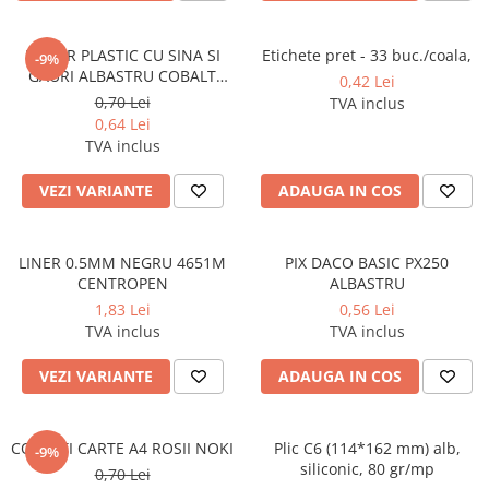
Foarfeci
Diverse articole organizare
Tipizate autocopiative
Carioci
Markere speciale pentru desen
arhivare
personalizate
Tus, tusiere
Ascutitori
DOSAR PLASTIC CU SINA SI
Etichete pret - 33 buc./coala,
Markere textile
-9%
Tipizate offset
GAURI ALBASTRU COBALT
Lipici
0,42 Lei
Creioane
Pixuri si rezerve
Tipizate offset personalizate
NOKI
0,70 Lei
TVA inclus
Perforatoare
Creioane cerate
0,64 Lei
Registre
Stilouri
TVA inclus
Pioneze
Creioane colorate
Rezerva cub notes
Instrumente pentru proiectare
Suporti documente/accesorii de
Creioane mecanice si rezerve
VEZI VARIANTE
ADAUGA IN COS
Indigo si hartie carbon
birou/instrumente de scris
Cerneala si rezerva pentru stilou
Caiete pentru birou
Stilouri
Caiete A5
LINER 0.5MM NEGRU 4651M
PIX DACO BASIC PX250
CENTROPEN
ALBASTRU
Caiete A4
Radiere
1,83 Lei
0,56 Lei
Creta scolara
TVA inclus
TVA inclus
Plastilina
VEZI VARIANTE
ADAUGA IN COS
Echere, rigle, raportoare, compase,
sabloane, truse geometrie
Echere
COPERTI CARTE A4 ROSII NOKI
Plic C6 (114*162 mm) alb,
-9%
siliconic, 80 gr/mp
0,70 Lei
Rigle