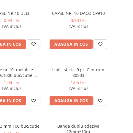
PSE NR 10 DELI
CAPSE NR. 10 DACO CP910
0,93 Lei
0,93 Lei
TVA inclus
TVA inclus
GA IN COS
ADAUGA IN COS
e nr.10, metalice
Lipici stick - 9 gr. Centrum
,1000 buc/cutie,
80503
entrum 80612
1,04 Lei
1,05 Lei
TVA inclus
TVA inclus
GA IN COS
ADAUGA IN COS
33 mm 100 buc/cutie
Banda dublu adeziva
12mm*10m