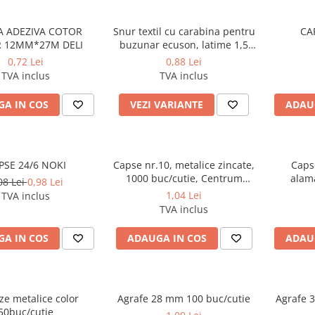
 ADEZIVA COTOR
Snur textil cu carabina pentru
CA
 12MM*27M DELI
buzunar ecuson, latime 1,5
cm, lungime 85 cm
0,72 Lei
0,88 Lei
TVA inclus
TVA inclus
A IN COS
VEZI VARIANTE
ADAU
PSE 24/6 NOKI
Capse nr.10, metalice zincate,
Caps
1000 buc/cutie, Centrum
alama
08 Lei
0,98 Lei
80068
C
1,04 Lei
TVA inclus
TVA inclus
A IN COS
ADAUGA IN COS
ADAU
ze metalice color
Agrafe 28 mm 100 buc/cutie
Agrafe 
50buc/cutie