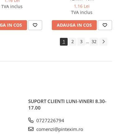
1,16 Lei
1,16 Lei
TVA inclus
TVA inclus
GA IN COS
ADAUGA IN COS
1
2
3
32
...
SUPORT CLIENTI
LUNI-VINERI 8.30-
17.00
0727226794
comenzi@pintexim.ro