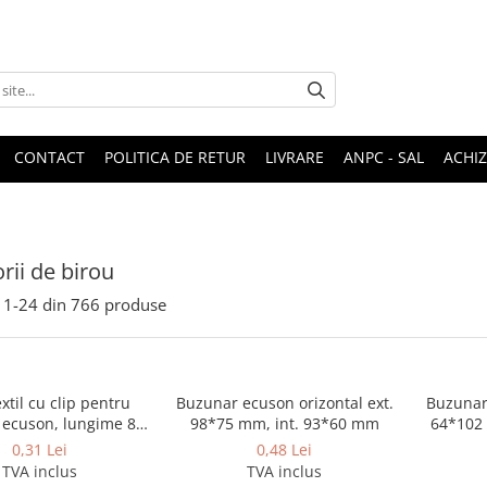
CONTACT
POLITICA DE RETUR
LIVRARE
ANPC - SAL
ACHIZ
rii de birou
1-
24
din
766
produse
xtil cu clip pentru
Buzunar ecuson orizontal ext.
Buzunar 
ecuson, lungime 85
98*75 mm, int. 93*60 mm
64*102
cm
0,31 Lei
0,48 Lei
TVA inclus
TVA inclus