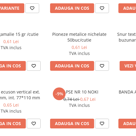
VARIANTE
ADAUGA IN COS
ADAU
amalie 15 gr /cutie
Pioneze metalice nichelate
Snur text
50buc/cutie
buzunar 
0,61 Lei
0,61 Lei
TVA inclus
TVA inclus
A IN COS
ADAUGA IN COS
VEZI
ecuson vertical ext.
CAPSE NR 10 NOKI
BANDA 
-9%
mm, int. 77*110 mm
0,74 Lei
0,67 Lei
0,65 Lei
TVA inclus
TVA inclus
A IN COS
ADAUGA IN COS
ADAU