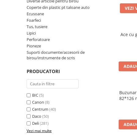
Diverse articole pentru birou
Coperte din plastic pt taloane auto
Tipizate autocopiative
VEZI 
Ecusoane
Tipizate autocopiative
Foarfeci
personalizate
Tus, tusiere
Tipizate offset
Lipici
Ace cu g
Tipizate offset personalizate
Perforatoare
Registre
Pioneze
Suporti documente/accesorii de
Rezerva cub notes
birou/instrumente de scris
Indigo si hartie carbon
ADAUG
PRODUCATORI
Caiete pentru birou
Caiete A5
Caiete A4
Buzunar 
BIC
(5)
82*126 
Produse si rechizite scolare
Canon
(8)
Caiete si produse din hartie
Centrum
(40)
Daco
(50)
Caiete A5
Deli
(281)
ADAUG
Caiete A4
Vezi mai multe
Caiete si blocuri pentru desen