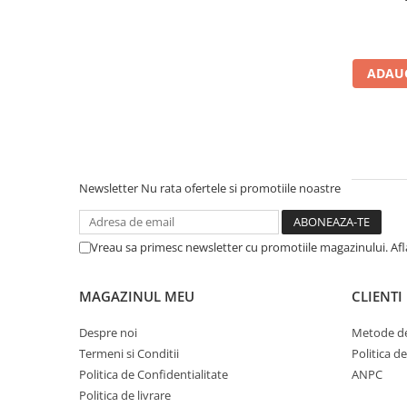
Cerneala si rezerva pentru stilou
Stilouri
Radiere
ADAUG
Creta scolara
Plastilina
Echere, rigle, raportoare, compase,
sabloane, truse geometrie
Newsletter
Nu rata ofertele si promotiile noastre
Echere
Rigle
Compas scolar
Vreau sa primesc newsletter cu promotiile magazinului. Af
Sabloane
Truse geometrie
MAGAZINUL MEU
CLIENTI
Foarfeci
Despre noi
Metode de
Markere evidentiatoare text
Termeni si Conditii
Politica d
Markere permanente
Politica de Confidentialitate
ANPC
Politica de livrare
Markere speciale pentru desen