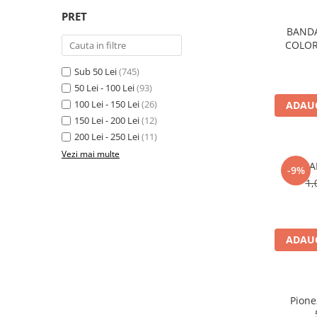
Caiete incepatori Tip I, II, III
PRET
Caiete speciale
BANDA
COLOR
Hartie creponata
Hartie glacee
Sub 50 Lei
(745)
Vocabulare
50 Lei - 100 Lei
(93)
Ierbare scolare
100 Lei - 150 Lei
(26)
ADAUG
Etichete scolare
150 Lei - 200 Lei
(12)
200 Lei - 250 Lei
(11)
Acuarele, guase, tempera si
pensule
Vezi mai multe
CA
-9%
Accesorii pictura
1,
Carioci
Ascutitori
Creioane
ADAUG
Creioane cerate
Creioane colorate
Pione
Creioane mecanice si rezerve