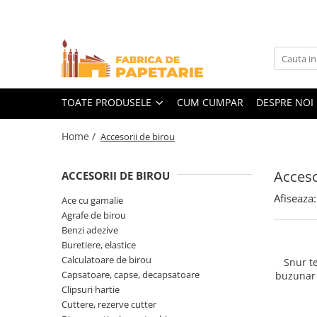
Toate Produsele
Hartie si articole din hartie
Hartie pentru copiator si cartoane
TOATE PRODUSELE
CUM CUMPAR
DESPRE NOI
Hartie color pentru copiator
Home /
Accesorii de birou
Papetarie personalizata
Pliante
Acceso
ACCESORII DE BIROU
Notes adeziv si index adeziv
Afiseaza:
Ace cu gamalie
Bloc Notes-uri brosate
Agrafe de birou
Bloc Notes-uri spiralizate
Benzi adezive
Buretiere, elastice
Etichete
Calculatoare de birou
Snur te
Plicuri personalizate
Capsatoare, capse, decapsatoare
buzunar 
Clipsuri hartie
Plicuri
Cuttere, rezerve cutter
Tipizate