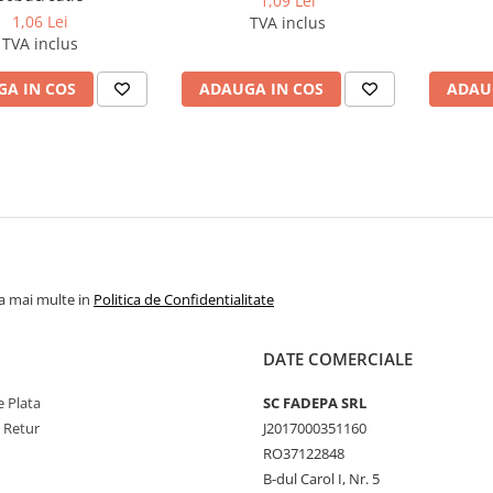
1,09 Lei
1,06 Lei
TVA inclus
TVA inclus
A IN COS
ADAUGA IN COS
ADAU
la mai multe in
Politica de Confidentialitate
DATE COMERCIALE
 Plata
SC FADEPA SRL
e Retur
J2017000351160
RO37122848
B-dul Carol I, Nr. 5