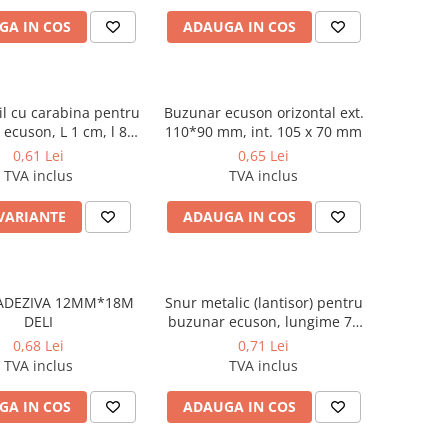
GA IN COS
ADAUGA IN COS
il cu carabina pentru
Buzunar ecuson orizontal ext.
ecuson, L 1 cm, l 85
110*90 mm, int. 105 x 70 mm
cm
0,61 Lei
0,65 Lei
TVA inclus
TVA inclus
 VARIANTE
ADAUGA IN COS
ADEZIVA 12MM*18M
Snur metalic (lantisor) pentru
DELI
buzunar ecuson, lungime 70
cm
0,68 Lei
0,71 Lei
TVA inclus
TVA inclus
GA IN COS
ADAUGA IN COS