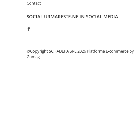
Contact
Pixuri si rezerve
Produse Craft
SOCIAL
URMARESTE-NE IN SOCIAL MEDIA
Ghiozdane si genti scolare
Genti laptop
Penare
©Copyright SC FADEPA SRL 2026
Platforma E-commerce by
Carti si jocuri pentru copii
Gomag
Carti de colorat si povestit
Jocuri / Party
Coperti scolare
Diverse articole pentru scoala
Pachete scolare
Produse curatenie
Instrumente de scris
Carioci
Cerneala si rezerva pentru stilou