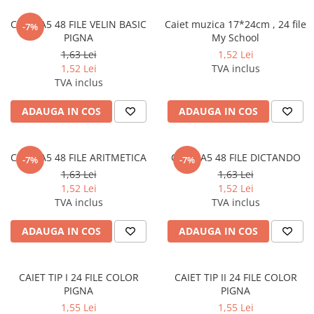
Pixuri si rezerve
CAIET A5 48 FILE VELIN BASIC
Caiet muzica 17*24cm , 24 file
-7%
Produse Craft
PIGNA
My School
1,63 Lei
1,52 Lei
Ghiozdane si genti scolare
1,52 Lei
TVA inclus
Genti laptop
TVA inclus
Penare
ADAUGA IN COS
ADAUGA IN COS
Carti si jocuri pentru copii
Carti de colorat si povestit
CAIET A5 48 FILE ARITMETICA
CAIET A5 48 FILE DICTANDO
-7%
-7%
Jocuri / Party
1,63 Lei
1,63 Lei
Coperti scolare
1,52 Lei
1,52 Lei
TVA inclus
TVA inclus
Diverse articole pentru scoala
Pachete scolare
ADAUGA IN COS
ADAUGA IN COS
Produse curatenie
Instrumente de scris
CAIET TIP I 24 FILE COLOR
CAIET TIP II 24 FILE COLOR
Carioci
PIGNA
PIGNA
Cerneala si rezerva pentru stilou
1,55 Lei
1,55 Lei