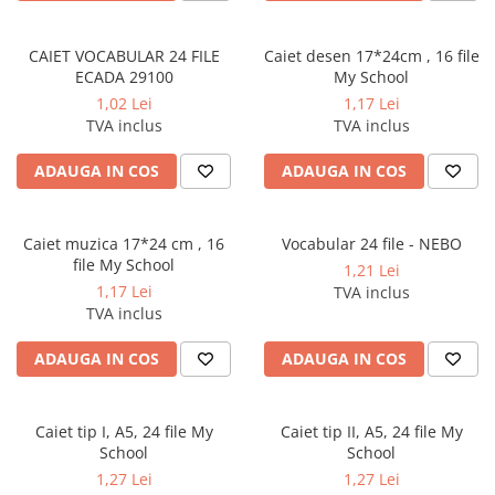
Tipizate autocopiative
CAIET VOCABULAR 24 FILE
Caiet desen 17*24cm , 16 file
Tipizate autocopiative
ECADA 29100
My School
personalizate
1,02 Lei
1,17 Lei
Tipizate offset
TVA inclus
TVA inclus
Tipizate offset personalizate
Registre
ADAUGA IN COS
ADAUGA IN COS
Rezerva cub notes
Indigo si hartie carbon
Caiet muzica 17*24 cm , 16
Vocabular 24 file - NEBO
file My School
Caiete pentru birou
1,21 Lei
1,17 Lei
TVA inclus
Caiete A5
TVA inclus
Caiete A4
ADAUGA IN COS
ADAUGA IN COS
Produse si rechizite scolare
Caiete si produse din hartie
Caiete A5
Caiet tip I, A5, 24 file My
Caiet tip II, A5, 24 file My
Caiete A4
School
School
1,27 Lei
1,27 Lei
Caiete si blocuri pentru desen