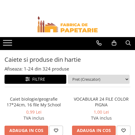
Toate Produsele
Hartie si articole din hartie
Hartie pentru copiator si cartoane
Hartie color pentru copiator
Caiete si produse din hartie
Papetarie personalizata
Pliante
Afiseaza:
1-
24
din
324
produse
Notes adeziv si index adeziv
FILTRE
Bloc Notes-uri brosate
Bloc Notes-uri spiralizate
Caiet biologie/geografie
VOCABULAR 24 FILE COLOR
17*24cm, 16 file My School
PIGNA
Etichete
0,99 Lei
1,00 Lei
Plicuri personalizate
TVA inclus
TVA inclus
Plicuri
ADAUGA IN COS
ADAUGA IN COS
Tipizate