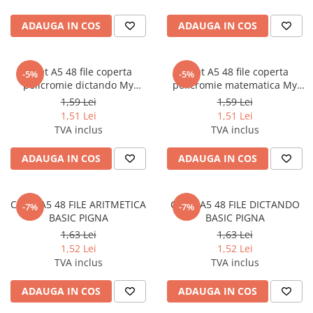
Cerneala si rezerva pentru stilou
ADAUGA IN COS
ADAUGA IN COS
Stilouri
Radiere
Caiet A5 48 file coperta
Caiet A5 48 file coperta
Creta scolara
-5%
-5%
policromie dictando My
policromie matematica My
Plastilina
school
school
1,59 Lei
1,59 Lei
Echere, rigle, raportoare, compase,
1,51 Lei
1,51 Lei
sabloane, truse geometrie
TVA inclus
TVA inclus
Echere
ADAUGA IN COS
ADAUGA IN COS
Rigle
Compas scolar
CAIET A5 48 FILE ARITMETICA
CAIET A5 48 FILE DICTANDO
Sabloane
-7%
-7%
BASIC PIGNA
BASIC PIGNA
Truse geometrie
1,63 Lei
1,63 Lei
Foarfeci
1,52 Lei
1,52 Lei
TVA inclus
TVA inclus
Markere evidentiatoare text
Markere permanente
ADAUGA IN COS
ADAUGA IN COS
Markere speciale pentru desen