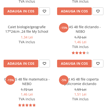
TVA inclus
TVA inclus
Caiete incepatori Tip I, II, III
Caiete speciale
ADAUGA IN COS
ADAUGA IN COS
Hartie creponata
Hartie glacee
Caiet biologie/geografie
Caiet A5 48 file dictando -
-15%
Vocabulare
17*24cm ,24 file My School
NEBO
Ierbare scolare
1,34 Lei
1,72 Lei
Etichete scolare
TVA inclus
1,46 Lei
Acuarele, guase, tempera si
TVA inclus
pensule
Accesorii pictura
ADAUGA IN COS
ADAUGA IN COS
Carioci
Ascutitori
Caiet A5 48 file matematica -
Caiet A5 48 file coperta
Creioane
-15%
-5%
NEBO
policromie dictando
Creioane cerate
1,72 Lei
1,59 Lei
1,46 Lei
1,51 Lei
Creioane colorate
TVA inclus
TVA inclus
Creioane mecanice si rezerve