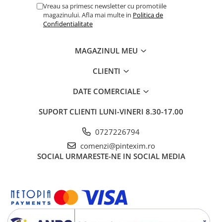
Instrumente pentru proiectare
Vreau sa primesc newsletter cu promotiile
magazinului. Afla mai multe in
Politica de
Accesorii de birou
Confidentialitate
Ace cu gamalie
Agrafe de birou
MAGAZINUL MEU
Benzi adezive
CLIENTI
Buretiere, elastice
DATE COMERCIALE
Calculatoare de birou
Capsatoare, capse, decapsatoare
SUPORT CLIENTI
LUNI-VINERI 8.30-17.00
Clipsuri hartie
0727226794
Cuttere, rezerve cutter
comenzi@pintexim.ro
Diverse articole pentru birou
SOCIAL
URMARESTE-NE IN SOCIAL MEDIA
Coperte din plastic pt taloane
auto
Ecusoane
Foarfeci