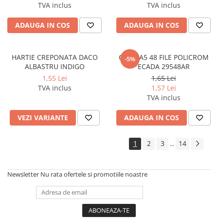
TVA inclus
TVA inclus
Creioane
Creioane cerate
ADAUGA IN COS
ADAUGA IN COS
Creioane colorate
Creioane mecanice si rezerve
HARTIE CREPONATA DACO
CAIET A5 48 FILE POLICROM
-5%
ALBASTRU INDIGO
ECADA 29548AR
Linere si rollere
1,55 Lei
1,65 Lei
Markere evidentiatoare text
TVA inclus
1,57 Lei
TVA inclus
Markere permanente
Markere whiteboard
VEZI VARIANTE
ADAUGA IN COS
Markere flipchart
1
2
3
14
...
Markere vopsea / creta lichida
Markere speciale pentru desen
Newsletter
Nu rata ofertele si promotiile noastre
Markere textile
Pixuri si rezerve
Stilouri