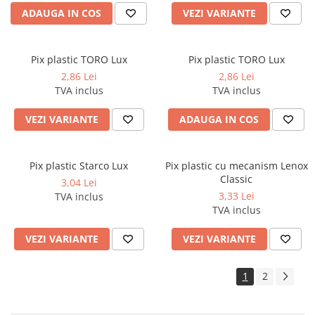
ADAUGA IN COS
VEZI VARIANTE
Pixuri si rezerve
Produse Craft
Ghiozdane si genti scolare
Pix plastic TORO Lux
Pix plastic TORO Lux
2,86 Lei
2,86 Lei
Genti laptop
TVA inclus
TVA inclus
Penare
VEZI VARIANTE
ADAUGA IN COS
Carti si jocuri pentru copii
Carti de colorat si povestit
Jocuri / Party
Pix plastic Starco Lux
Pix plastic cu mecanism Lenox
Classic
3,04 Lei
Coperti scolare
3,33 Lei
TVA inclus
Diverse articole pentru scoala
TVA inclus
Pachete scolare
VEZI VARIANTE
VEZI VARIANTE
Produse curatenie
Instrumente de scris
1
2
Carioci
Cerneala si rezerva pentru stilou