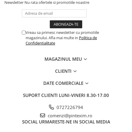
Newsletter
Nu rata ofertele si promotiile noastre
Creioane
Creioane cerate
Creioane colorate
Vreau sa primesc newsletter cu promotiile
Creioane mecanice si rezerve
magazinului. Afla mai multe in
Politica de
Linere si rollere
Confidentialitate
Markere evidentiatoare text
MAGAZINUL MEU
Markere permanente
Markere whiteboard
CLIENTI
Markere flipchart
DATE COMERCIALE
Markere vopsea / creta lichida
SUPORT CLIENTI
LUNI-VINERI 8.30-17.00
Markere speciale pentru desen
Markere textile
0727226794
Pixuri si rezerve
comenzi@pintexim.ro
SOCIAL
URMARESTE-NE IN SOCIAL MEDIA
Stilouri