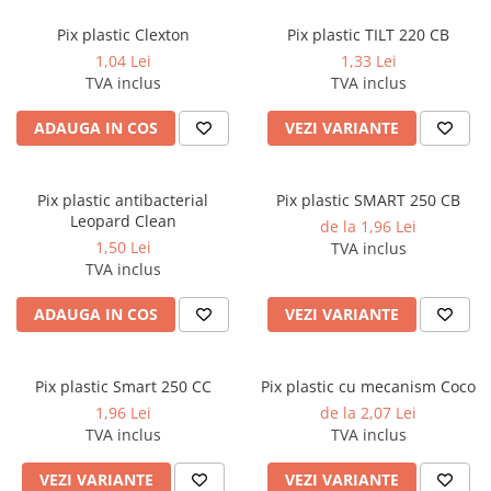
Tipizate autocopiative
Pix plastic Clexton
Pix plastic TILT 220 CB
Tipizate autocopiative
1,04 Lei
1,33 Lei
personalizate
TVA inclus
TVA inclus
Tipizate offset
ADAUGA IN COS
VEZI VARIANTE
Tipizate offset personalizate
Registre
Rezerva cub notes
Pix plastic antibacterial
Pix plastic SMART 250 CB
Leopard Clean
de la 1,96 Lei
Indigo si hartie carbon
1,50 Lei
TVA inclus
Caiete pentru birou
TVA inclus
Caiete A5
ADAUGA IN COS
VEZI VARIANTE
Caiete A4
Produse si rechizite scolare
Caiete si produse din hartie
Pix plastic Smart 250 CC
Pix plastic cu mecanism Coco
1,96 Lei
de la 2,07 Lei
Caiete A5
TVA inclus
TVA inclus
Caiete A4
Caiete si blocuri pentru desen
VEZI VARIANTE
VEZI VARIANTE