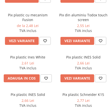
Cerneala si rezerva pentru stilou
Stilouri
Pix plastic cu mecanism
Pix din aluminiu Todox touch
Radiere
Fusion
screen
Creta scolara
de la 2,48 Lei
2,55 Lei
TVA inclus
TVA inclus
Plastilina
VEZI VARIANTE
VEZI VARIANTE
Echere, rigle, raportoare, compase,
sabloane, truse geometrie
Echere
Pix plastic Ines White
Pix plastic INES Solid
Rigle
2,61 Lei
2,66 Lei
Compas scolar
TVA inclus
TVA inclus
Sabloane
ADAUGA IN COS
VEZI VARIANTE
Truse geometrie
Foarfeci
Markere evidentiatoare text
Pix plastic INES Solid
Pix plastic Schneider K15
2,66 Lei
2,77 Lei
Markere permanente
TVA inclus
TVA inclus
Markere speciale pentru desen