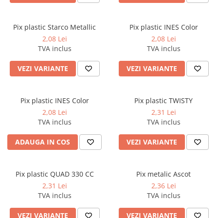
Caiete incepatori Tip I, II, III
Caiete speciale
Pix plastic Starco Metallic
Pix plastic INES Color
Hartie creponata
2,08 Lei
2,08 Lei
Hartie glacee
TVA inclus
TVA inclus
Vocabulare
VEZI VARIANTE
VEZI VARIANTE
Ierbare scolare
Etichete scolare
Acuarele, guase, tempera si
Pix plastic INES Color
Pix plastic TWISTY
pensule
2,08 Lei
2,31 Lei
Accesorii pictura
TVA inclus
TVA inclus
Carioci
ADAUGA IN COS
VEZI VARIANTE
Ascutitori
Creioane
Pix plastic QUAD 330 CC
Pix metalic Ascot
Creioane cerate
2,31 Lei
2,36 Lei
Creioane colorate
TVA inclus
TVA inclus
Creioane mecanice si rezerve
VEZI VARIANTE
VEZI VARIANTE