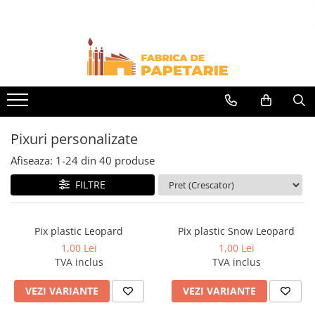
Toate Produsele
Hartie si articole din hartie
Hartie pentru copiator si cartoane
Hartie color pentru copiator
Pixuri personalizate
Papetarie personalizata
Pliante
Afiseaza:
1-
24
din
40
produse
Notes adeziv si index adeziv
FILTRE
Bloc Notes-uri brosate
Bloc Notes-uri spiralizate
Pix plastic Leopard
Pix plastic Snow Leopard
Etichete
1,00 Lei
1,00 Lei
TVA inclus
TVA inclus
Plicuri personalizate
Plicuri
VEZI VARIANTE
VEZI VARIANTE
Tipizate