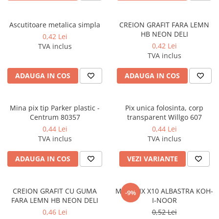
Foarfeci
Diverse articole organizare
Tipizate autocopiative
Carioci
Markere speciale pentru desen
arhivare
personalizate
Tus, tusiere
Ascutitori
Ascutitoare metalica simpla
CREION GRAFIT FARA LEMN
Markere textile
Tipizate offset
HB NEON DELI
Lipici
0,42 Lei
Creioane
Pixuri si rezerve
Tipizate offset personalizate
0,42 Lei
TVA inclus
Perforatoare
Creioane cerate
TVA inclus
Registre
Stilouri
Pioneze
Creioane colorate
Rezerva cub notes
Instrumente pentru proiectare
ADAUGA IN COS
ADAUGA IN COS
Suporti documente/accesorii de
Creioane mecanice si rezerve
Indigo si hartie carbon
birou/instrumente de scris
Cerneala si rezerva pentru stilou
Caiete pentru birou
Mina pix tip Parker plastic -
Pix unica folosinta, corp
Stilouri
Caiete A5
Centrum 80357
transparent Willgo 607
0,44 Lei
0,44 Lei
Caiete A4
Radiere
TVA inclus
TVA inclus
Creta scolara
ADAUGA IN COS
VEZI VARIANTE
Plastilina
Echere, rigle, raportoare, compase,
sabloane, truse geometrie
CREION GRAFIT CU GUMA
MINA PIX X10 ALBASTRA KOH-
-9%
Echere
FARA LEMN HB NEON DELI
I-NOOR
0,46 Lei
0,52 Lei
Rigle