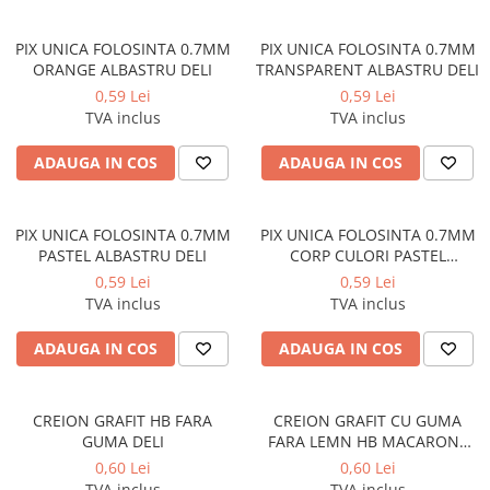
Coperti scolare
Diverse articole pentru scoala
PIX UNICA FOLOSINTA 0.7MM
PIX UNICA FOLOSINTA 0.7MM
ORANGE ALBASTRU DELI
TRANSPARENT ALBASTRU DELI
Pachete scolare
0,59 Lei
0,59 Lei
TVA inclus
TVA inclus
ADAUGA IN COS
ADAUGA IN COS
PIX UNICA FOLOSINTA 0.7MM
PIX UNICA FOLOSINTA 0.7MM
PASTEL ALBASTRU DELI
CORP CULORI PASTEL
ALBASTRU DELI
0,59 Lei
0,59 Lei
TVA inclus
TVA inclus
ADAUGA IN COS
ADAUGA IN COS
CREION GRAFIT HB FARA
CREION GRAFIT CU GUMA
GUMA DELI
FARA LEMN HB MACARONS
DELI
0,60 Lei
0,60 Lei
TVA inclus
TVA inclus