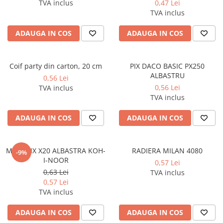
TVA inclus
0,47 Lei
Compas scolar
TVA inclus
Sabloane
Truse geometrie
ADAUGA IN COS
ADAUGA IN COS
Foarfeci
Markere evidentiatoare text
Coif party din carton, 20 cm
PIX DACO BASIC PX250
ALBASTRU
Markere permanente
0,56 Lei
0,56 Lei
TVA inclus
Markere speciale pentru desen
TVA inclus
Pixuri si rezerve
ADAUGA IN COS
ADAUGA IN COS
Produse Craft
Ghiozdane si genti scolare
MINA PIX X20 ALBASTRA KOH-
RADIERA MILAN 4080
-9%
Genti laptop
I-NOOR
0,57 Lei
Penare
0,63 Lei
TVA inclus
0,57 Lei
Carti si jocuri pentru copii
TVA inclus
Carti de colorat si povestit
ADAUGA IN COS
ADAUGA IN COS
Jocuri / Party