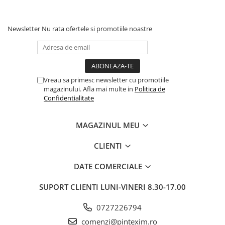
Pixuri si rezerve
Produse Craft
Newsletter
Nu rata ofertele si promotiile noastre
Ghiozdane si genti scolare
Genti laptop
Penare
Vreau sa primesc newsletter cu promotiile
Carti si jocuri pentru copii
magazinului. Afla mai multe in
Politica de
Confidentialitate
Carti de colorat si povestit
Jocuri / Party
MAGAZINUL MEU
Coperti scolare
CLIENTI
Diverse articole pentru scoala
Pachete scolare
DATE COMERCIALE
Produse curatenie
SUPORT CLIENTI
LUNI-VINERI 8.30-17.00
Instrumente de scris
Carioci
0727226794
Cerneala si rezerva pentru stilou
comenzi@pintexim.ro