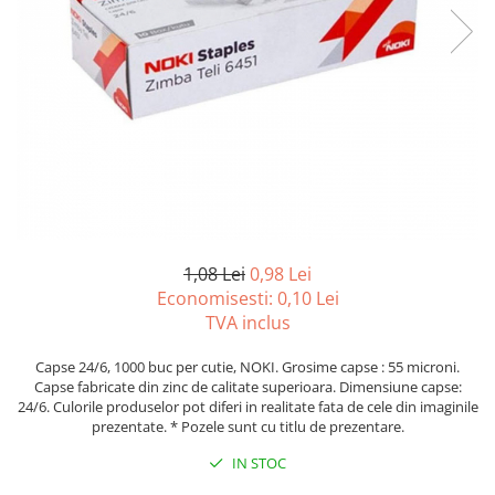
Tipizate autocopiative
Tipizate autocopiative
personalizate
Tipizate offset
Tipizate offset personalizate
Registre
Rezerva cub notes
Indigo si hartie carbon
Caiete pentru birou
1,08 Lei
0,98 Lei
Economisesti:
0,10
Lei
Caiete A5
TVA inclus
Caiete A4
Produse si rechizite scolare
Capse 24/6, 1000 buc per cutie, NOKI. Grosime capse : 55 microni.
Capse fabricate din zinc de calitate superioara. Dimensiune capse:
Caiete si produse din hartie
24/6. Culorile produselor pot diferi in realitate fata de cele din imaginile
Caiete A5
prezentate. * Pozele sunt cu titlu de prezentare.
Caiete A4
IN STOC
Caiete si blocuri pentru desen