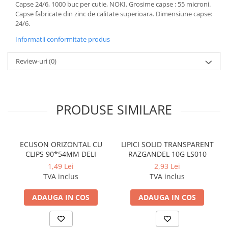
Capse 24/6, 1000 buc per cutie, NOKI. Grosime capse : 55 microni.
Cerneala si rezerva pentru stilou
Capse fabricate din zinc de calitate superioara. Dimensiune capse:
Stilouri
24/6.
Radiere
Informatii conformitate produs
Creta scolara
Review-uri
(0)
Plastilina
Echere, rigle, raportoare, compase,
sabloane, truse geometrie
PRODUSE SIMILARE
Echere
Rigle
Compas scolar
ECUSON ORIZONTAL CU
LIPICI SOLID TRANSPARENT
Sabloane
CLIPS 90*54MM DELI
RAZGANDEL 10G LS010
Truse geometrie
1,49 Lei
2,93 Lei
Foarfeci
TVA inclus
TVA inclus
Markere evidentiatoare text
ADAUGA IN COS
ADAUGA IN COS
Markere permanente
Markere speciale pentru desen