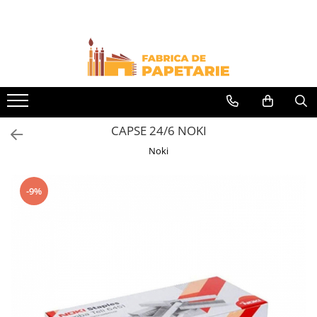
Toate Produsele
Hartie si articole din hartie
Hartie pentru copiator si cartoane
Hartie color pentru copiator
CAPSE 24/6 NOKI
Papetarie personalizata
Noki
Pliante
Notes adeziv si index adeziv
-9%
Bloc Notes-uri brosate
Bloc Notes-uri spiralizate
Etichete
Plicuri personalizate
Plicuri
Tipizate