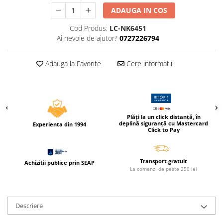
Caiete incepatori Tip I, II, III
ADAUGA IN COS
Caiete speciale
Cod Produs:
LC-NK6451
Hartie creponata
Ai nevoie de ajutor?
0727226794
Hartie glacee
Vocabulare
Adauga la Favorite
Cere informatii
Ierbare scolare
Etichete scolare
Acuarele, guase, tempera si
pensule
Plăți la un click distanță, în
Accesorii pictura
deplină siguranță cu Mastercard
Experienta din 1994
Click to Pay
Carioci
Ascutitori
Transport gratuit
Achizitii publice prin SEAP
Creioane
La comenzi de peste 250 lei
Creioane cerate
Creioane colorate
Descriere
Creioane mecanice si rezerve