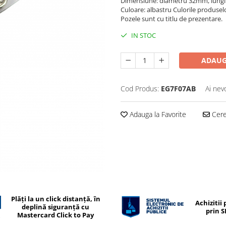
Dimensiune: diametru 32mm, lun
Culoare: albastru Culorile produselor
Pozele sunt cu titlu de prezentare.
IN STOC
ADAUG
Cod Produs:
EG7F07AB
Ai nev
Adauga la Favorite
Cere 
Plăți la un click distanță, în
Achizitii 
deplină siguranță cu
prin 
Mastercard Click to Pay