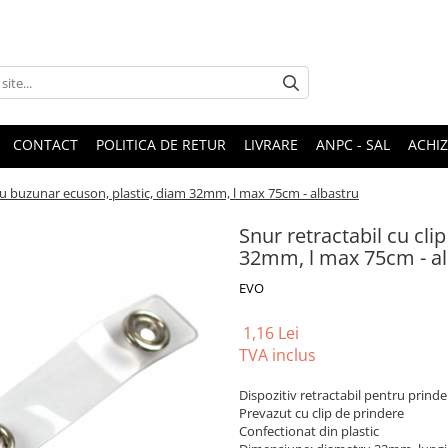
CONTACT
POLITICA DE RETUR
LIVRARE
ANPC - SAL
ACHIZ
tru buzunar ecuson, plastic, diam 32mm, l max 75cm - albastru
Snur retractabil cu cli
32mm, l max 75cm - al
EVO
1,16 Lei
TVA inclus
Dispozitiv retractabil pentru prind
Prevazut cu clip de prindere
Confectionat din plastic