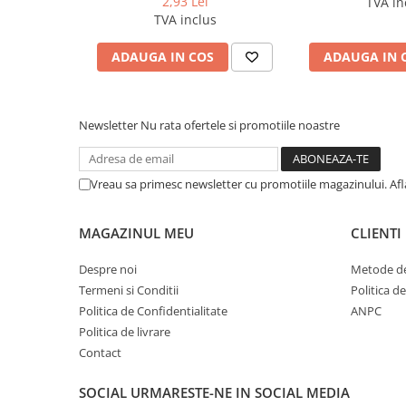
2,93 Lei
TVA in
Cerneala si rezerva pentru stilou
TVA inclus
Stilouri
ADAUGA IN COS
ADAUGA IN 
Radiere
Creta scolara
Plastilina
Newsletter
Nu rata ofertele si promotiile noastre
Echere, rigle, raportoare, compase,
sabloane, truse geometrie
Vreau sa primesc newsletter cu promotiile magazinului. Af
Echere
Rigle
MAGAZINUL MEU
CLIENTI
Compas scolar
Sabloane
Despre noi
Metode de
Truse geometrie
Termeni si Conditii
Politica d
Politica de Confidentialitate
ANPC
Foarfeci
Politica de livrare
Markere evidentiatoare text
Contact
Markere permanente
SOCIAL
URMARESTE-NE IN SOCIAL MEDIA
Markere speciale pentru desen