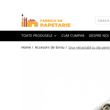
Toate Produsele
Hartie si articole din hartie
Hartie pentru copiator si cartoane
TOATE PRODUSELE
CUM CUMPAR
DESPRE NOI
Hartie color pentru copiator
Home /
Accesorii de birou /
Snur retractabil cu clip pen
Papetarie personalizata
Pliante
Notes adeziv si index adeziv
Bloc Notes-uri brosate
Bloc Notes-uri spiralizate
Etichete
Plicuri personalizate
Plicuri
Tipizate