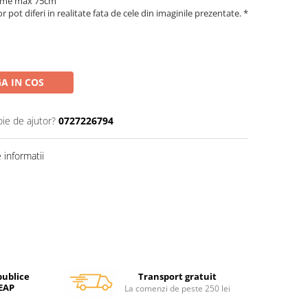
gime max 75cm
 pot diferi in realitate fata de cele din imaginile prezentate. *
A IN COS
oie de ajutor?
0727226794
informatii
Transport gratuit
publice
SEAP
La comenzi de peste 250 lei