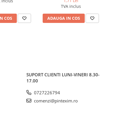
1,71 Lei
 inclus
TVA inclus
N COS
ADAUGA IN COS
ADAUG
SUPORT CLIENTI
LUNI-VINERI 8.30-
17.00
0727226794
comenzi@pintexim.ro