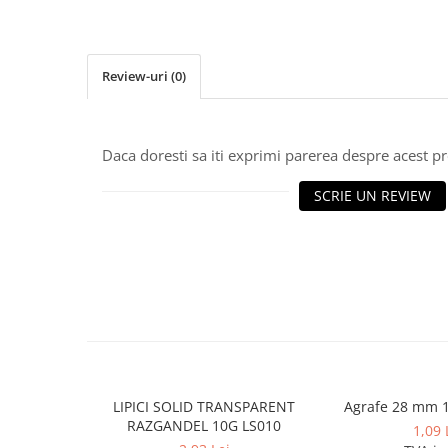
Caiete incepatori Tip I, II, III
Caiete speciale
Hartie creponata
Review-uri
(0)
Hartie glacee
Vocabulare
Ierbare scolare
Daca doresti sa iti exprimi parerea despre acest 
Etichete scolare
Acuarele, guase, tempera si
SCRIE UN REVIEW
pensule
Accesorii pictura
Carioci
Ascutitori
Creioane
Creioane cerate
Creioane colorate
LIPICI SOLID TRANSPARENT
Agrafe 28 mm 1
RAZGANDEL 10G LS010
Creioane mecanice si rezerve
1,09 