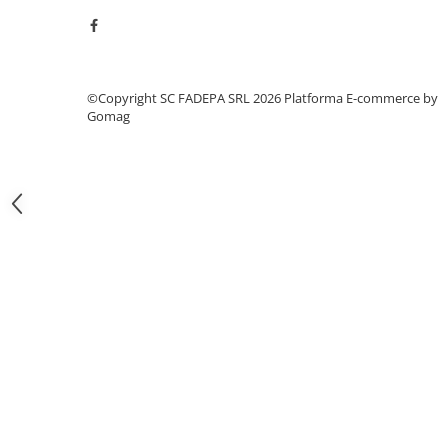
Pixuri si rezerve
Produse Craft
Ghiozdane si genti scolare
©Copyright SC FADEPA SRL 2026
Platforma E-commerce by
Genti laptop
Gomag
Penare
Carti si jocuri pentru copii
Carti de colorat si povestit
Jocuri / Party
Coperti scolare
Diverse articole pentru scoala
Pachete scolare
Produse curatenie
Instrumente de scris
Carioci
Cerneala si rezerva pentru stilou