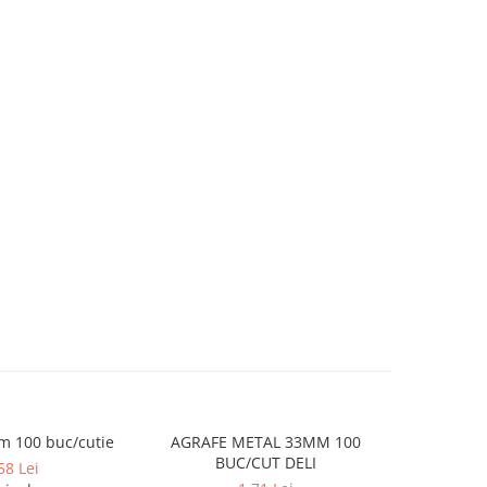
m 100 buc/cutie
AGRAFE METAL 33MM 100
BURETIERA
BUC/CUT DELI
58 Lei