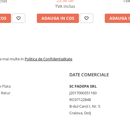
23,36 Lei
clus
TVA
TVA inclus
COS
ADAUGA IN COS
ADAUGA I
la mai multe in
Politica de Confidentialitate
DATE COMERCIALE
 Plata
SC FADEPA SRL
e Retur
J2017000351160
RO37122848
B-dul Carol I, Nr. 5
Craiova, Dolj