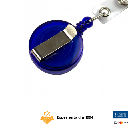
Tipizate autocopiative
Tipizate autocopiative
personalizate
Tipizate offset
Tipizate offset personalizate
Registre
Rezerva cub notes
Indigo si hartie carbon
Caiete pentru birou
Caiete A5
Caiete A4
Produse si rechizite scolare
Caiete si produse din hartie
Distribuie
pe
Caiete A5
Facebook
Caiete A4
Experienta din 1994
Caiete si blocuri pentru desen