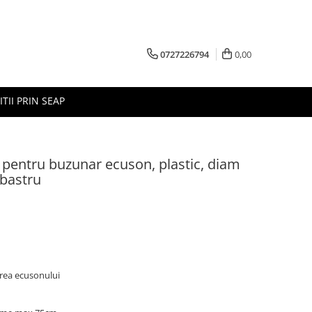
0727226794
0,00
ITII PRIN SEAP
p pentru buzunar ecuson, plastic, diam
bastru
erea ecusonului