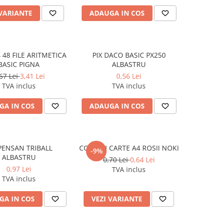
 VARIANTE
ADAUGA IN COS
 48 FILE ARITMETICA
PIX DACO BASIC PX250
BASIC PIGNA
ALBASTRU
67 Lei
3,41 Lei
0,56 Lei
TVA inclus
TVA inclus
GA IN COS
ADAUGA IN COS
 PENSAN TRIBALL
COPERTI CARTE A4 ROSII NOKI
-9%
ALBASTRU
0,70 Lei
0,64 Lei
0,97 Lei
TVA inclus
TVA inclus
GA IN COS
VEZI VARIANTE