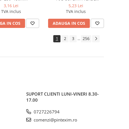
UNIBLACK PIGNA
3,16 Lei
5,23 Lei
TVA inclus
TVA inclus
GA IN COS
ADAUGA IN COS
1
2
3
256
...
SUPORT CLIENTI
LUNI-VINERI 8.30-
17.00
0727226794
comenzi@pintexim.ro