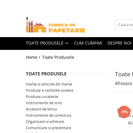
Toate Produsele
Hartie si articole din hartie
Hartie pentru copiator si cartoane
TOATE PRODUSELE
CUM CUMPAR
DESPRE NOI
Hartie color pentru copiator
Home /
Toate Produsele
Papetarie personalizata
Pliante
Toate 
TOATE PRODUSELE
Notes adeziv si index adeziv
Afiseaza:
Hartie si articole din hartie
Bloc Notes-uri brosate
Produse si rechizite scolare
Bloc Notes-uri spiralizate
Produse curatenie
Instrumente de scris
Etichete
Accesorii de birou
DOSAR P
-9%
Plicuri personalizate
Instrumente de corectura
GAURI 
Organizare si arhivare
Plicuri
0,
Comunicare si prezentare
Tipizate