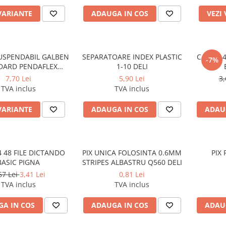
VARIANTE
ADAUGA IN COS
VEZI
USPENDABIL GALBEN
SEPARATOARE INDEX PLASTIC
CAIET A4
-7%
DARD PENDAFLEX
1-10 DELI
ESSELTE
7,70 Lei
5,90 Lei
3,
TVA inclus
TVA inclus
VARIANTE
ADAUGA IN COS
ADAU
4 48 FILE DICTANDO
PIX UNICA FOLOSINTA 0.6MM
PIX
BASIC PIGNA
STRIPES ALBASTRU Q560 DELI
67 Lei
3,41 Lei
0,81 Lei
TVA inclus
TVA inclus
A IN COS
ADAUGA IN COS
ADAU