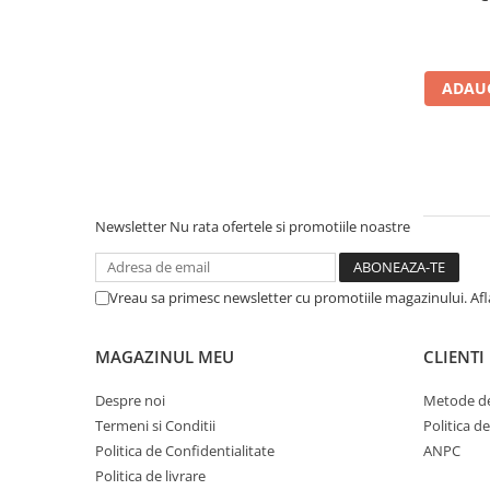
Cerneala si rezerva pentru stilou
Stilouri
Radiere
ADAUG
Creta scolara
Plastilina
Echere, rigle, raportoare, compase,
sabloane, truse geometrie
Newsletter
Nu rata ofertele si promotiile noastre
Echere
Rigle
Compas scolar
Vreau sa primesc newsletter cu promotiile magazinului. Af
Sabloane
Truse geometrie
MAGAZINUL MEU
CLIENTI
Foarfeci
Despre noi
Metode de
Markere evidentiatoare text
Termeni si Conditii
Politica d
Markere permanente
Politica de Confidentialitate
ANPC
Politica de livrare
Markere speciale pentru desen