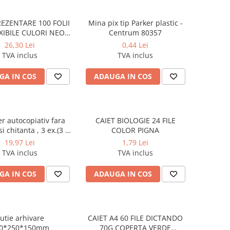
EZENTARE 100 FOLII
Mina pix tip Parker plastic -
EXIBILE CULORI NEON
Centrum 80357
DELI
26,30 Lei
0,44 Lei
TVA inclus
TVA inclus
GA IN COS
ADAUGA IN COS
er autocopiativ fara
CAIET BIOLOGIE 24 FILE
i chitanta , 3 ex.(3 x
COLOR PIGNA
uri) - personalizat
19,97 Lei
1,79 Lei
TVA inclus
TVA inclus
GA IN COS
ADAUGA IN COS
utie arhivare
CAIET A4 60 FILE DICTANDO
0*250*150mm
70G COPERTA VERDE