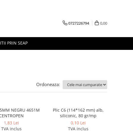
0727226794
0,00
ITII PRIN SEAP
Ordoneaza:
0.5MM NEGRU 4651M
Plic C6 (114*162 mm) alb,
CENTROPEN
siliconic, 80 gr/mp
1,83 Lei
0,10 Lei
TVA inclus
TVA inclus