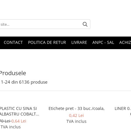
CONTACT
POLITICA DE RETUR
LIVRARE
ANPC - SAL
ACHIZ
Produsele
1-
24
din
6136
produse
LASTIC CU SINA SI
Etichete pret - 33 buc./coala,
LINER 
ALBASTRU COBALT
0,42 Lei
NOKI
70 Lei
0,64 Lei
TVA inclus
TVA inclus