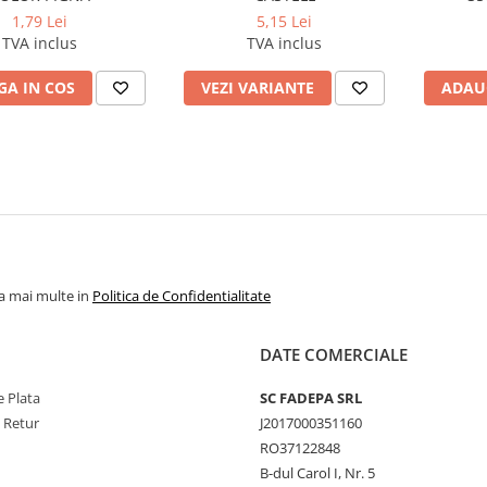
1,79 Lei
5,15 Lei
TVA inclus
TVA inclus
A IN COS
VEZI VARIANTE
ADAU
la mai multe in
Politica de Confidentialitate
DATE COMERCIALE
 Plata
SC FADEPA SRL
e Retur
J2017000351160
RO37122848
B-dul Carol I, Nr. 5