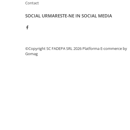
Contact
Pixuri si rezerve
Produse Craft
SOCIAL
URMARESTE-NE IN SOCIAL MEDIA
Ghiozdane si genti scolare
Genti laptop
Penare
©Copyright SC FADEPA SRL 2026
Platforma E-commerce by
Carti si jocuri pentru copii
Gomag
Carti de colorat si povestit
Jocuri / Party
Coperti scolare
Diverse articole pentru scoala
Pachete scolare
Produse curatenie
Instrumente de scris
Carioci
Cerneala si rezerva pentru stilou