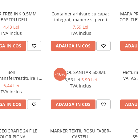
R FREE INK 0.5MM
Container arhivare cu capac
MAPA PR
LBASTRU DELI
integrat, manere si pereti
COP. FL
dublii 360*310*300mm
4,43 Lei
7,59 Lei
TVA inclus
TVA inclus
A IN COS
ADAUGA IN COS
ADAU
Bon
ALCOOL SANITAR 500ML
Facturi
-10%
ransfer/restituire 1/3
TVA, A5 s
6,56 Lei
5,90 Lei
opiativ , 2 ex.(2 x 50
50 set
6,44 Lei
TVA inclus
seturi)
TVA inclus
A IN COS
ADAUGA IN COS
ADAU
GEOGRAFIE 24 FILE
MARKER TEXTIL ROSU FABER-
C
OLOR PIGNA
CASTELL
35