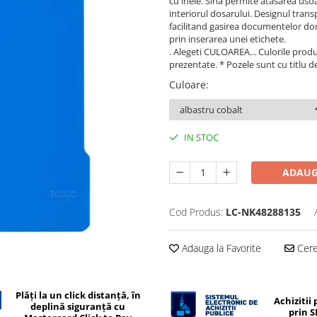
cu inele. Sina permite atasarea uso
interiorul dosarului. Designul trans
facilitand gasirea documentelor dori
prin inserarea unei etichete.
. Alegeti CULOAREA... Culorile produs
prezentate. * Pozele sunt cu titlu d
Culoare
:
IN STOC
ADAUG
Cod Produs:
LC-NK48288135
Adauga la Favorite
Cere 
Plăți la un click distanță, în
Achizitii 
deplină siguranță cu
prin 