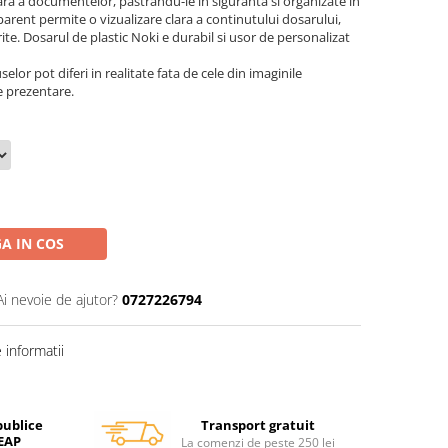
ara a documentelor, pastrandu-le in siguranta si organizate in
parent permite o vizualizare clara a continutului dosarului,
te. Dosarul de plastic Noki e durabil si usor de personalizat
elor pot diferi in realitate fata de cele din imaginile
e prezentare.
A IN COS
Ai nevoie de ajutor?
0727226794
informatii
Transport gratuit
publice
SEAP
La comenzi de peste 250 lei