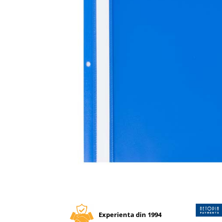
Tipizate autocopiative
Tipizate autocopiative
personalizate
Tipizate offset
Tipizate offset personalizate
Registre
Rezerva cub notes
Indigo si hartie carbon
Caiete pentru birou
Caiete A5
Caiete A4
Produse si rechizite scolare
Caiete si produse din hartie
Distribuie
pe
Caiete A5
Facebook
Caiete A4
Experienta din 1994
Caiete si blocuri pentru desen