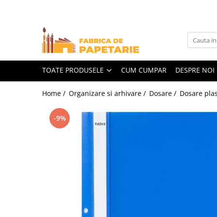
Toate Produsele
Hartie si articole din hartie
Hartie pentru copiator si cartoane
TOATE PRODUSELE
CUM CUMPAR
DESPRE NOI
Hartie color pentru copiator
Home /
Organizare si arhivare /
Dosare /
Dosare plas
Papetarie personalizata
Pliante
-9%
Notes adeziv si index adeziv
Bloc Notes-uri brosate
Bloc Notes-uri spiralizate
Etichete
Plicuri personalizate
Plicuri
Tipizate