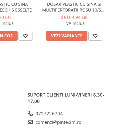
STIC CU SINA
DOSAR PLASTIC CU SINA SI
DOSAR P
-9%
ESCHIS ESSELTE
MULTIPERFORATII ROSU 10/SET
MULTIPER
ESSELTE
73 Lei
de la 4,94 Lei
0,9
 inclus
TVA inclus
N COS
VEZI VARIANTE
VEZI 
SUPORT CLIENTI
LUNI-VINERI 8.30-
17.00
0727226794
comenzi@pintexim.ro