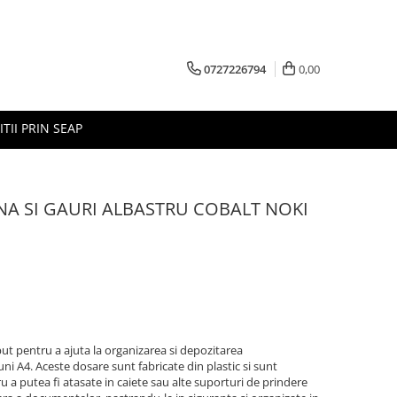
0727226794
0,00
ITII PRIN SEAP
NA SI GAURI ALBASTRU COBALT NOKI
put pentru a ajuta la organizarea si depozitarea
i A4. Aceste dosare sunt fabricate din plastic si sunt
ru a putea fi atasate in caiete sau alte suporturi de prindere