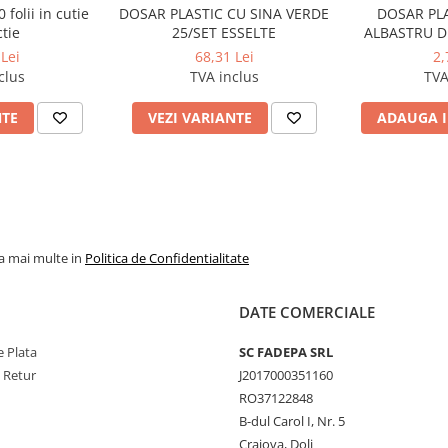
 folii in cutie
DOSAR PLASTIC CU SINA VERDE
DOSAR PLA
tie
25/SET ESSELTE
ALBASTRU D
Lei
68,31 Lei
2,
clus
TVA inclus
TVA
NTE
VEZI VARIANTE
ADAUGA I
la mai multe in
Politica de Confidentialitate
DATE COMERCIALE
 Plata
SC FADEPA SRL
e Retur
J2017000351160
RO37122848
B-dul Carol I, Nr. 5
Craiova, Dolj