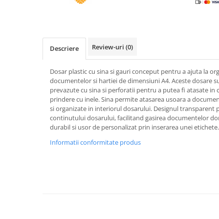
Caiete incepatori Tip I, II, III
Caiete speciale
Hartie creponata
Hartie glacee
Review-uri
(0)
Descriere
Vocabulare
Ierbare scolare
Dosar plastic cu sina si gauri conceput pentru a ajuta la or
documentelor si hartiei de dimensiuni A4. Aceste dosare sun
Etichete scolare
prevazute cu sina si perforatii pentru a putea fi atasate in 
Acuarele, guase, tempera si
prindere cu inele. Sina permite atasarea usoara a documen
pensule
si organizate in interiorul dosarului. Designul transparent p
continutului dosarului, facilitand gasirea documentelor dor
Accesorii pictura
durabil si usor de personalizat prin inserarea unei etichete.
Carioci
Informatii conformitate produs
Ascutitori
Creioane
Creioane cerate
Creioane colorate
Creioane mecanice si rezerve