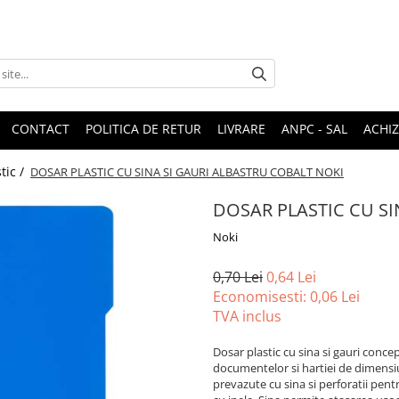
CONTACT
POLITICA DE RETUR
LIVRARE
ANPC - SAL
ACHIZ
tic /
DOSAR PLASTIC CU SINA SI GAURI ALBASTRU COBALT NOKI
DOSAR PLASTIC CU SI
Noki
0,70 Lei
0,64 Lei
Economisesti:
0,06
Lei
TVA inclus
Dosar plastic cu sina si gauri conce
documentelor si hartiei de dimensiun
prevazute cu sina si perforatii pent