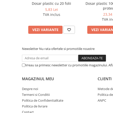
Cerneala si rezerva pentru stilou
Dosar plastic cu 20 folii
Dosar plastic 100
protec
5,83 Lei
Stilouri
23,34 
TVA inclus
Radiere
TVA in
Creta scolara
VEZI VARIANTE
VEZI VARIA
Plastilina
Echere, rigle, raportoare, compase,
sabloane, truse geometrie
Newsletter
Nu rata ofertele si promotiile noastre
Echere
Rigle
Vreau sa primesc newsletter cu promotiile magazinului. Af
Compas scolar
Sabloane
MAGAZINUL MEU
CLIENTI
Truse geometrie
Foarfeci
Despre noi
Metode de
Termeni si Conditii
Politica d
Markere evidentiatoare text
Politica de Confidentialitate
ANPC
Markere permanente
Politica de livrare
Markere speciale pentru desen
Contact