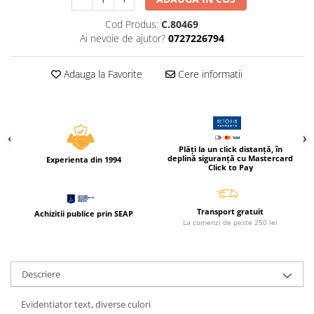
Compas scolar
Cod Produs:
C.80469
Sabloane
Ai nevoie de ajutor?
0727226794
Truse geometrie
Foarfeci
Adauga la Favorite
Cere informatii
Markere evidentiatoare text
Markere permanente
Markere speciale pentru desen
Plăți la un click distanță, în
Pixuri si rezerve
deplină siguranță cu Mastercard
Experienta din 1994
Click to Pay
Produse Craft
Ghiozdane si genti scolare
Transport gratuit
Achizitii publice prin SEAP
Genti laptop
La comenzi de peste 250 lei
Penare
Carti si jocuri pentru copii
Descriere
Carti de colorat si povestit
Jocuri / Party
Evidentiator text, diverse culori