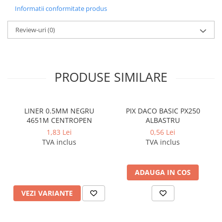
Coperti scolare
Informatii conformitate produs
Diverse articole pentru scoala
Review-uri
(0)
Pachete scolare
PRODUSE SIMILARE
LINER 0.5MM NEGRU
PIX DACO BASIC PX250
4651M CENTROPEN
ALBASTRU
1,83 Lei
0,56 Lei
TVA inclus
TVA inclus
ADAUGA IN COS
VEZI VARIANTE