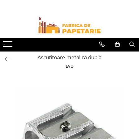
Toate Produsele
Hartie si articole din hartie
Hartie pentru copiator si cartoane
Hartie color pentru copiator
Ascutitoare metalica dubla
Papetarie personalizata
EVO
Pliante
Notes adeziv si index adeziv
Bloc Notes-uri brosate
Bloc Notes-uri spiralizate
Etichete
Plicuri personalizate
Plicuri
Tipizate