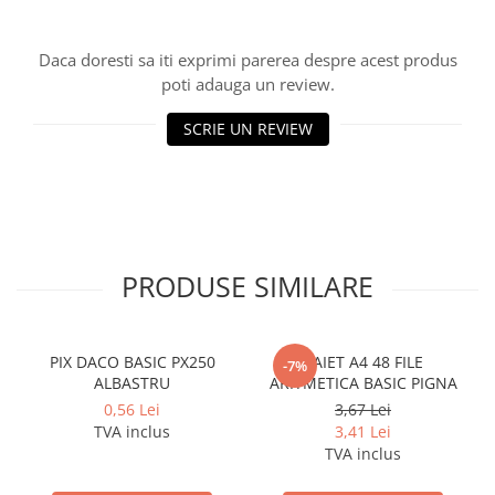
Cerneala si rezerva pentru stilou
Stilouri
Daca doresti sa iti exprimi parerea despre acest produs
Radiere
poti adauga un review.
Creta scolara
SCRIE UN REVIEW
Plastilina
Echere, rigle, raportoare, compase,
sabloane, truse geometrie
Echere
Rigle
PRODUSE SIMILARE
Compas scolar
Sabloane
Truse geometrie
PIX DACO BASIC PX250
CAIET A4 48 FILE
-7%
Foarfeci
ALBASTRU
ARITMETICA BASIC PIGNA
0,56 Lei
3,67 Lei
Markere evidentiatoare text
TVA inclus
3,41 Lei
Markere permanente
TVA inclus
Markere speciale pentru desen