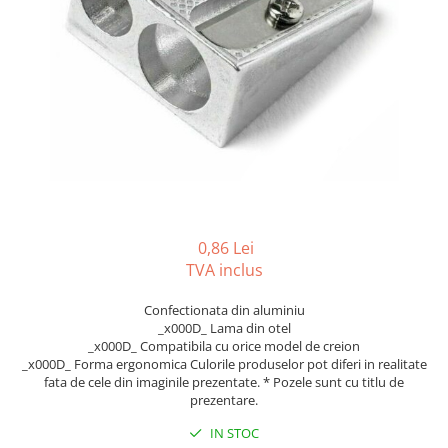
Tipizate autocopiative
Tipizate autocopiative
personalizate
Tipizate offset
Tipizate offset personalizate
Registre
Rezerva cub notes
Indigo si hartie carbon
Caiete pentru birou
0,86 Lei
TVA inclus
Caiete A5
Caiete A4
Confectionata din aluminiu
Produse si rechizite scolare
_x000D_ Lama din otel
_x000D_ Compatibila cu orice model de creion
Caiete si produse din hartie
_x000D_ Forma ergonomica Culorile produselor pot diferi in realitate
fata de cele din imaginile prezentate. * Pozele sunt cu titlu de
Caiete A5
prezentare.
Caiete A4
IN STOC
Caiete si blocuri pentru desen