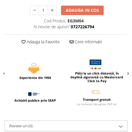
Caiete incepatori Tip I, II, III
ADAUGA IN COS
Caiete speciale
Hartie creponata
Cod Produs:
EG3M04
Ai nevoie de ajutor?
0727226794
Hartie glacee
Vocabulare
Adauga la Favorite
Cere informatii
Ierbare scolare
Etichete scolare
Acuarele, guase, tempera si
pensule
Accesorii pictura
Plăți la un click distanță, în
deplină siguranță cu Mastercard
Experienta din 1994
Carioci
Click to Pay
Ascutitori
Creioane
Transport gratuit
Achizitii publice prin SEAP
La comenzi de peste 250 lei
Creioane cerate
Creioane colorate
Creioane mecanice si rezerve
Review-uri
(0)