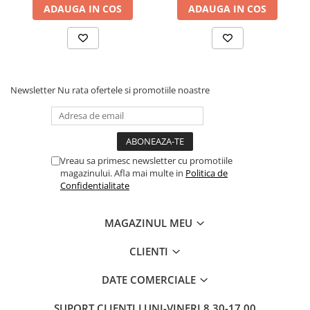
ADAUGA IN COS
ADAUGA IN COS
Pixuri si rezerve
Produse Craft
Ghiozdane si genti scolare
Genti laptop
Newsletter
Nu rata ofertele si promotiile noastre
Penare
Carti si jocuri pentru copii
Carti de colorat si povestit
Vreau sa primesc newsletter cu promotiile
Jocuri / Party
magazinului. Afla mai multe in
Politica de
Coperti scolare
Confidentialitate
Diverse articole pentru scoala
MAGAZINUL MEU
Pachete scolare
Produse curatenie
CLIENTI
Instrumente de scris
DATE COMERCIALE
Carioci
Cerneala si rezerva pentru stilou
SUPORT CLIENTI
LUNI-VINERI 8.30-17.00