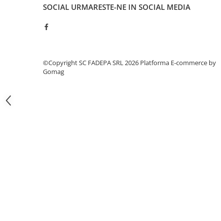
SOCIAL
URMARESTE-NE IN SOCIAL MEDIA
Pixuri si rezerve
Produse Craft
Ghiozdane si genti scolare
Genti laptop
©Copyright SC FADEPA SRL 2026
Platforma E-commerce by
Gomag
Penare
Carti si jocuri pentru copii
Carti de colorat si povestit
Jocuri / Party
Coperti scolare
Diverse articole pentru scoala
Pachete scolare
Produse curatenie
Instrumente de scris
Carioci
Cerneala si rezerva pentru stilou