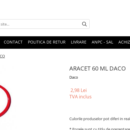
CONTACT
POLITICA DE RETUR
LIVRARE
ANPC - SAL
ACHIZ
ACO
ARACET 60 ML DACO
Daco
2,98 Lei
TVA inclus
Culorile produselor pot diferi in rea
* Pozele sunt cu titlu de prezentare