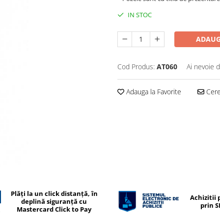
IN STOC
ADAUG
Cod Produs:
AT060
Ai nevoie d
Adauga la Favorite
Cere 
Plăți la un click distanță, în
Achizitii 
deplină siguranță cu
prin 
Mastercard Click to Pay