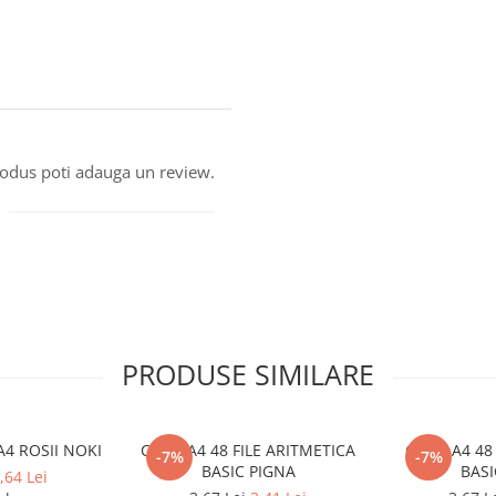
produs poti adauga un review.
PRODUSE SIMILARE
A4 ROSII NOKI
CAIET A4 48 FILE ARITMETICA
CAIET A4 48
-7%
-7%
BASIC PIGNA
BASI
,64 Lei