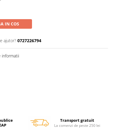
A IN COS
e ajutor?
0727226794
informatii
Transport gratuit
publice
SEAP
La comenzi de peste 250 lei