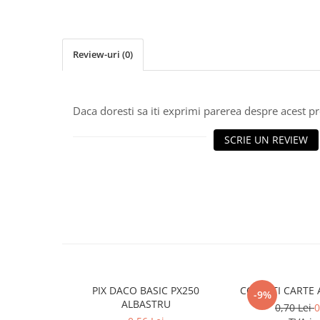
Caiete incepatori Tip I, II, III
Caiete speciale
Hartie creponata
Review-uri
(0)
Hartie glacee
Vocabulare
Ierbare scolare
Daca doresti sa iti exprimi parerea despre acest 
Etichete scolare
Acuarele, guase, tempera si
SCRIE UN REVIEW
pensule
Accesorii pictura
Carioci
Ascutitori
Creioane
Creioane cerate
Creioane colorate
PIX DACO BASIC PX250
COPERTI CARTE 
-9%
ALBASTRU
Creioane mecanice si rezerve
0,70 Lei
0