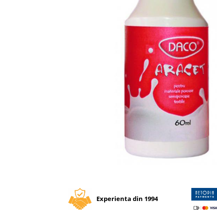
Tipizate autocopiative
Tipizate autocopiative
personalizate
Tipizate offset
Tipizate offset personalizate
Registre
Rezerva cub notes
Indigo si hartie carbon
Caiete pentru birou
Caiete A5
Caiete A4
Produse si rechizite scolare
Caiete si produse din hartie
Distribuie
pe
Caiete A5
Facebook
Caiete A4
Experienta din 1994
Caiete si blocuri pentru desen