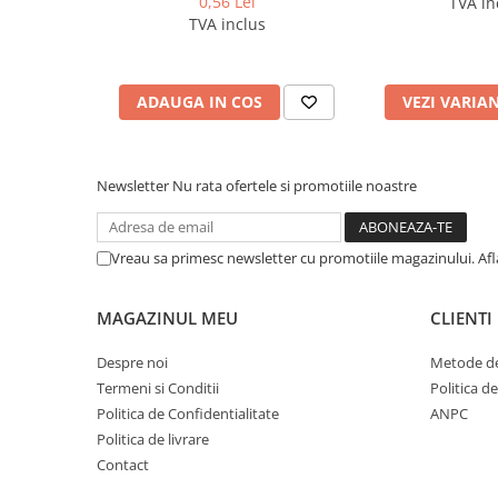
0,56 Lei
TVA in
Cerneala si rezerva pentru stilou
TVA inclus
Stilouri
Radiere
ADAUGA IN COS
VEZI VARIA
Creta scolara
Plastilina
Echere, rigle, raportoare, compase,
Newsletter
Nu rata ofertele si promotiile noastre
sabloane, truse geometrie
Echere
Vreau sa primesc newsletter cu promotiile magazinului. Af
Rigle
Compas scolar
MAGAZINUL MEU
CLIENTI
Sabloane
Truse geometrie
Despre noi
Metode de
Foarfeci
Termeni si Conditii
Politica d
Politica de Confidentialitate
ANPC
Markere evidentiatoare text
Politica de livrare
Markere permanente
Contact
Markere speciale pentru desen