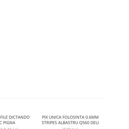
 FILE DICTANDO
PIX UNICA FOLOSINTA 0.6MM
CREION GR
C PIGNA
STRIPES ALBASTRU Q560 DELI
LEMN