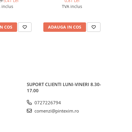
ei
3,41 Lei
0,81 Lei
 inclus
TVA inclus
N COS
ADAUGA IN COS
ADAUG
SUPORT CLIENTI
LUNI-VINERI 8.30-
17.00
0727226794
comenzi@pintexim.ro