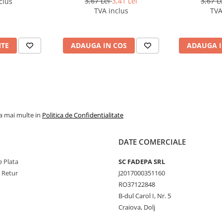
3,67 Lei
3,41 Lei
3,67 L
clus
TVA inclus
TVA
NTE
ADAUGA IN COS
ADAUGA I
la mai multe in
Politica de Confidentialitate
DATE COMERCIALE
 Plata
SC FADEPA SRL
e Retur
J2017000351160
RO37122848
B-dul Carol I, Nr. 5
Craiova, Dolj