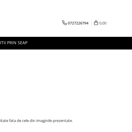
0727226794
0,00
ITII PRIN SEAP
litate fata de cele din imaginile prezentate.
.