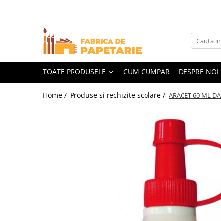
Toate Produsele
Hartie si articole din hartie
Hartie pentru copiator si cartoane
TOATE PRODUSELE
CUM CUMPAR
DESPRE NOI
Hartie color pentru copiator
Home /
Produse si rechizite scolare /
ARACET 60 ML D
Papetarie personalizata
Pliante
Notes adeziv si index adeziv
Bloc Notes-uri brosate
Bloc Notes-uri spiralizate
Etichete
Plicuri personalizate
Plicuri
Tipizate