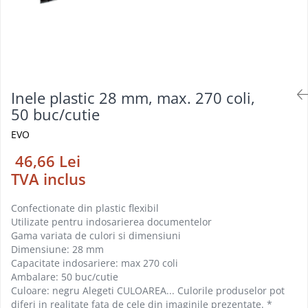
Foarfeci
Diverse articole organizare
Tipizate autocopiative
Carioci
Markere speciale pentru desen
arhivare
personalizate
Tus, tusiere
Ascutitori
Markere textile
Tipizate offset
Lipici
Creioane
Pixuri si rezerve
Tipizate offset personalizate
Perforatoare
Creioane cerate
Registre
Stilouri
Pioneze
Inele plastic 28 mm, max. 270 coli,
Creioane colorate
Rezerva cub notes
Instrumente pentru proiectare
50 buc/cutie
Suporti documente/accesorii de
Creioane mecanice si rezerve
Indigo si hartie carbon
birou/instrumente de scris
EVO
Cerneala si rezerva pentru stilou
Caiete pentru birou
46,66 Lei
Stilouri
Caiete A5
TVA inclus
Caiete A4
Radiere
Creta scolara
Confectionate din plastic flexibil
Utilizate pentru indosarierea documentelor
Plastilina
Gama variata de culori si dimensiuni
Echere, rigle, raportoare, compase,
Dimensiune: 28 mm
sabloane, truse geometrie
Capacitate indosariere: max 270 coli
Ambalare: 50 buc/cutie
Echere
Culoare: negru Alegeti CULOAREA... Culorile produselor pot
Rigle
diferi in realitate fata de cele din imaginile prezentate. *