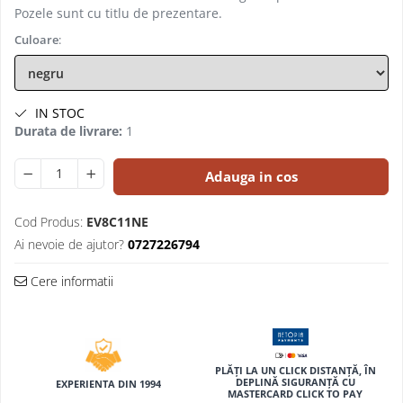
Compas scolar
Pozele sunt cu titlu de prezentare.
Sabloane
Culoare
:
Truse geometrie
Foarfeci
Markere evidentiatoare text
IN STOC
Durata de livrare:
1
Markere permanente
Markere speciale pentru desen
Adauga in cos
Pixuri si rezerve
Produse Craft
Cod Produs:
EV8C11NE
Ai nevoie de ajutor?
0727226794
Ghiozdane si genti scolare
Genti laptop
Cere informatii
Penare
Carti si jocuri pentru copii
Carti de colorat si povestit
PLĂȚI LA UN CLICK DISTANȚĂ, ÎN
DEPLINĂ SIGURANȚĂ CU
Jocuri / Party
EXPERIENTA DIN 1994
MASTERCARD CLICK TO PAY