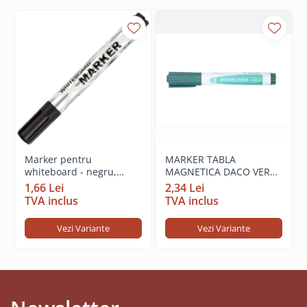
Marker pentru
MARKER TABLA
whiteboard - negru,
MAGNETICA DACO VERDE
Centrum 80531
MK230
1,66 Lei
2,34 Lei
TVA inclus
TVA inclus
Vezi Variante
Vezi Variante