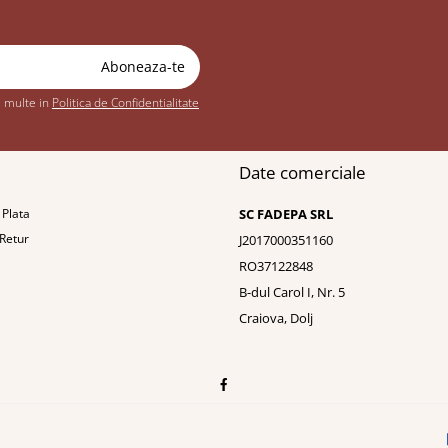
i multe in
Politica de Confidentialitate
Date comerciale
Plata
SC FADEPA SRL
 Retur
J2017000351160
RO37122848
B-dul Carol I, Nr. 5
Craiova, Dolj