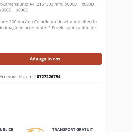
t/Dimensiune: A4 (216*303 mm)_x000D_ _x000D_
_x000D_ _x000D_
re: 100 buc/top Culorile produselor pot diferi in
din imaginile prezentate. * Pozele sunt cu titlu de
Adauga in cos
Ai nevoie de ajutor?
0727226794
TRANSPORT GRATUIT
PUBLICE