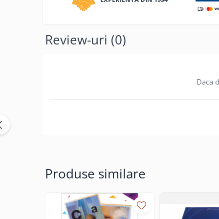
Caiete incepatori Tip I, II, III
Caiete speciale
Hartie creponata
Review-uri
(0)
Hartie glacee
Vocabulare
Ierbare scolare
Daca d
Etichete scolare
Acuarele, guase, tempera si
pensule
Accesorii pictura
Carioci
Ascutitori
Creioane
Produse similare
Creioane cerate
Creioane colorate
Creioane mecanice si rezerve