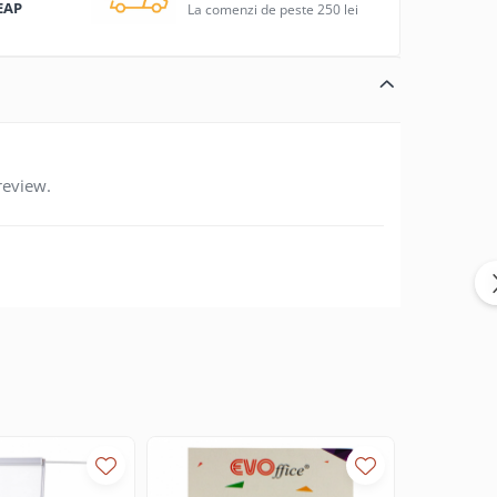
EAP
La comenzi de peste 250 lei
review.