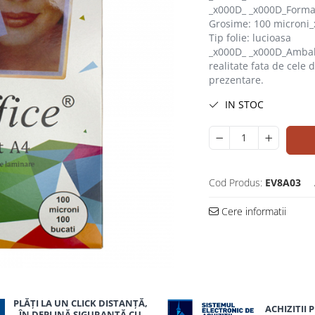
_x000D_ _x000D_Forma
Grosime: 100 microni
Tip folie: lucioasa
_x000D_ _x000D_Ambala
realitate fata de cele 
prezentare.
IN STOC
Cod Produs:
EV8A03
Cere informatii
uie
PLĂȚI LA UN CLICK DISTANȚĂ,
ok
ACHIZITII 
ÎN DEPLINĂ SIGURANȚĂ CU