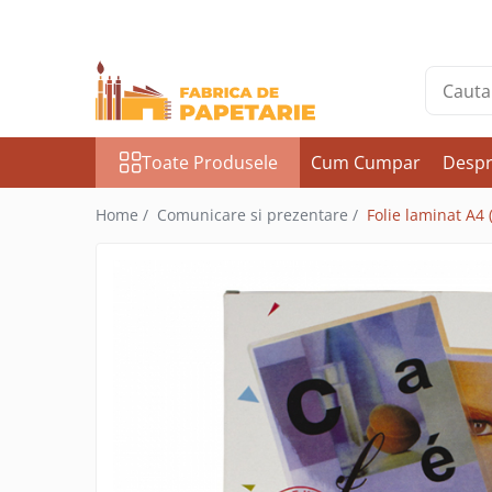
Toate Produsele
Hartie si articole din hartie
Hartie pentru copiator si cartoane
Toate Produsele
Cum Cumpar
Despr
Hartie color pentru copiator
Papetarie personalizata
Home /
Comunicare si prezentare /
Folie laminat A4
Pliante
Notes adeziv si index adeziv
Bloc Notes-uri brosate
Bloc Notes-uri spiralizate
Etichete
Plicuri personalizate
Plicuri
Tipizate