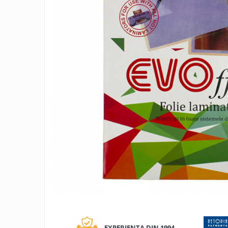
Tipizate autocopiative
Tipizate autocopiative
personalizate
Tipizate offset
Tipizate offset personalizate
Registre
Rezerva cub notes
Indigo si hartie carbon
Caiete pentru birou
Caiete A5
Caiete A4
Produse si rechizite scolare
Caiete si produse din hartie
Caiete A5
Distrib
Caiete A4
pe
Caiete si blocuri pentru desen
Facebo
EXPERIENTA DIN 1994