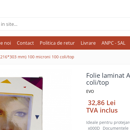
e noi
Contact
Politica de retur
Livrare
ANPC - SAL
 (216*303 mm) 100 microni 100 coli/top
Folie laminat
coli/top
EVO
32,86 Lei
TVA inclus
Ideale pentru protej
_x000D_ Documentele l