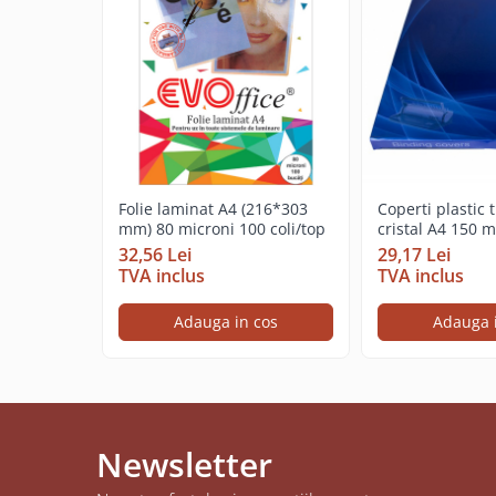
Cerneala si rezerva pentru stilou
Stilouri
Radiere
Creta scolara
Plastilina
Echere, rigle, raportoare, compase,
sabloane, truse geometrie
Folie laminat A4 (216*303
Coperti plastic
mm) 80 microni 100 coli/top
cristal A4 150 m
Echere
coli/top
32,56 Lei
29,17 Lei
Rigle
TVA inclus
TVA inclus
Compas scolar
Adauga in cos
Adauga 
Sabloane
Truse geometrie
Foarfeci
Markere evidentiatoare text
Markere permanente
Newsletter
Markere speciale pentru desen