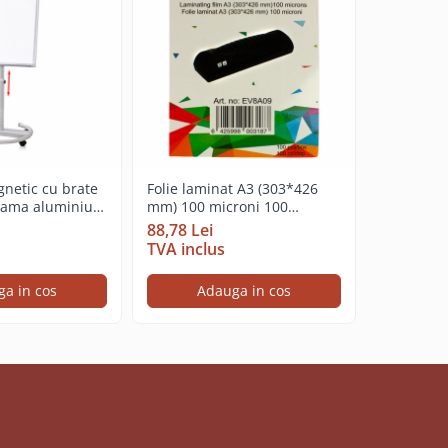
gnetic cu brate
Folie laminat A3 (303*426
Folie lam
 rama aluminiu,
mm) 100 microni 100
mm) 175 m
 rotund cu 5
coli/top
coli/top
88,78 Lei
165,71 L
00 cm
TVA inclus
TVA incl
a in cos
Adauga in cos
Ad