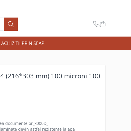
ACHIZITII PRIN SEAP
 A4 (216*303 mm) 100 microni 100
area documentelor_x000D_
aminate devin astfel rezistente la apa