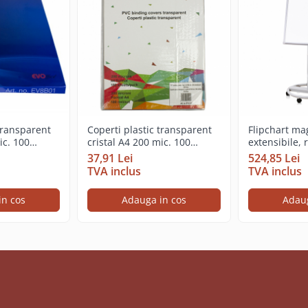
 transparent
Coperti plastic transparent
Flipchart ma
ic. 100
cristal A4 200 mic. 100
extensibile,
coli/top,
suport mobil
37,91 Lei
524,85 Lei
rotile 70 x 1
TVA inclus
TVA inclus
in cos
Adauga in cos
Adaug