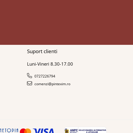
Suport clienti
Luni-Vineri 8.30-17.00
0727226794
comenzi@pintexim.ro