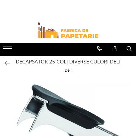
Toate Produsele
Hartie si articole din hartie
Hartie pentru copiator si cartoane
Hartie color pentru copiator
Papetarie personalizata
DECAPSATOR 25 COLI DIVERSE CULORI DELI
Pliante
Deli
Notes adeziv si index adeziv
Bloc Notes-uri brosate
Bloc Notes-uri spiralizate
Etichete
Plicuri personalizate
Plicuri
Tipizate