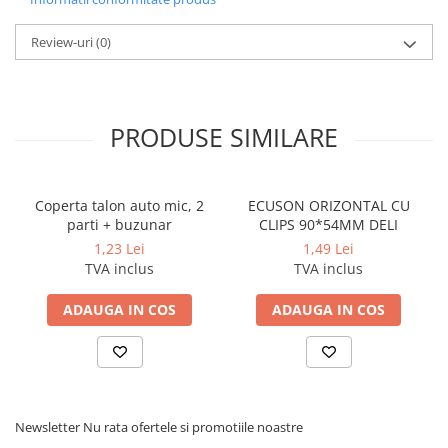
Cerneala si rezerva pentru stilou
Stilouri
Review-uri
(0)
Radiere
Creta scolara
PRODUSE SIMILARE
Plastilina
Echere, rigle, raportoare, compase,
sabloane, truse geometrie
Coperta talon auto mic, 2
ECUSON ORIZONTAL CU
Echere
parti + buzunar
CLIPS 90*54MM DELI
Rigle
1,23 Lei
1,49 Lei
Compas scolar
TVA inclus
TVA inclus
Sabloane
ADAUGA IN COS
ADAUGA IN COS
Truse geometrie
Foarfeci
Markere evidentiatoare text
Markere permanente
Newsletter
Nu rata ofertele si promotiile noastre
Markere speciale pentru desen