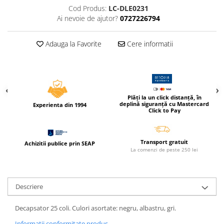
Caiete incepatori Tip I, II, III
Cod Produs:
LC-DLE0231
Ai nevoie de ajutor?
0727226794
Caiete speciale
Hartie creponata
Adauga la Favorite
Cere informatii
Hartie glacee
Vocabulare
Ierbare scolare
Etichete scolare
Acuarele, guase, tempera si
Plăți la un click distanță, în
deplină siguranță cu Mastercard
Experienta din 1994
pensule
Click to Pay
Accesorii pictura
Carioci
Transport gratuit
Achizitii publice prin SEAP
La comenzi de peste 250 lei
Ascutitori
Creioane
Creioane cerate
Descriere
Creioane colorate
Decapsator 25 coli. Culori asortate: negru, albastru, gri.
Creioane mecanice si rezerve
Informatii conformitate produs