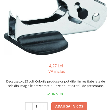
Tipizate autocopiative
Tipizate autocopiative
personalizate
Tipizate offset
Tipizate offset personalizate
Registre
Rezerva cub notes
Indigo si hartie carbon
Caiete pentru birou
4,27 Lei
Caiete A5
TVA inclus
Caiete A4
Produse si rechizite scolare
Decapsator, 25 coli. Culorile produselor pot diferi in realitate fata de
cele din imaginile prezentate. * Pozele sunt cu titlu de prezentare.
Caiete si produse din hartie
IN STOC
Caiete A5
Caiete A4
ADAUGA IN COS
Caiete si blocuri pentru desen