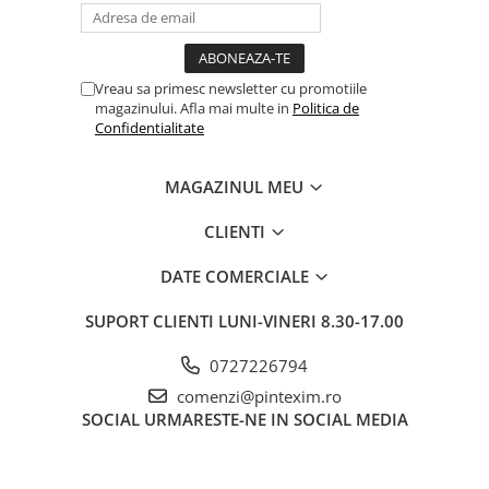
Pixuri si rezerve
Produse Craft
Vreau sa primesc newsletter cu promotiile
Ghiozdane si genti scolare
magazinului. Afla mai multe in
Politica de
Genti laptop
Confidentialitate
Penare
MAGAZINUL MEU
Carti si jocuri pentru copii
Carti de colorat si povestit
CLIENTI
Jocuri / Party
DATE COMERCIALE
Coperti scolare
Diverse articole pentru scoala
SUPORT CLIENTI
LUNI-VINERI 8.30-17.00
Pachete scolare
0727226794
Produse curatenie
comenzi@pintexim.ro
Instrumente de scris
SOCIAL
URMARESTE-NE IN SOCIAL MEDIA
Carioci
Cerneala si rezerva pentru stilou