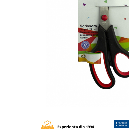
Tipizate autocopiative
Tipizate autocopiative
personalizate
Tipizate offset
Tipizate offset personalizate
Registre
Rezerva cub notes
Indigo si hartie carbon
Caiete pentru birou
Caiete A5
Caiete A4
Produse si rechizite scolare
Caiete si produse din hartie
Caiete A5
Distribuie
pe
Caiete A4
Facebook
Caiete si blocuri pentru desen
Experienta din 1994