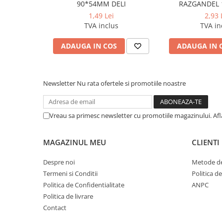
90*54MM DELI
RAZGANDEL 
Cerneala si rezerva pentru stilou
1,49 Lei
2,93 
Stilouri
TVA inclus
TVA in
Radiere
ADAUGA IN COS
ADAUGA IN 
Creta scolara
Plastilina
Echere, rigle, raportoare, compase,
Newsletter
Nu rata ofertele si promotiile noastre
sabloane, truse geometrie
Echere
Vreau sa primesc newsletter cu promotiile magazinului. Af
Rigle
Compas scolar
MAGAZINUL MEU
CLIENTI
Sabloane
Truse geometrie
Despre noi
Metode de
Foarfeci
Termeni si Conditii
Politica d
Politica de Confidentialitate
ANPC
Markere evidentiatoare text
Politica de livrare
Markere permanente
Contact
Markere speciale pentru desen