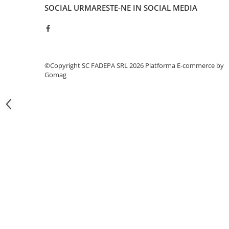
SOCIAL
URMARESTE-NE IN SOCIAL MEDIA
Pixuri si rezerve
Produse Craft
Ghiozdane si genti scolare
Genti laptop
©Copyright SC FADEPA SRL 2026
Platforma E-commerce by
Penare
Gomag
Carti si jocuri pentru copii
Carti de colorat si povestit
Jocuri / Party
Coperti scolare
Diverse articole pentru scoala
Pachete scolare
Produse curatenie
Instrumente de scris
Carioci
Cerneala si rezerva pentru stilou