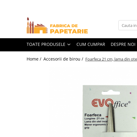
Toate Produsele
Hartie si articole din hartie
Hartie pentru copiator si cartoane
TOATE PRODUSELE
CUM CUMPAR
DESPRE NOI
Hartie color pentru copiator
Home /
Accesorii de birou /
Foarfeca 21 cm, lama din ot
Papetarie personalizata
Pliante
Notes adeziv si index adeziv
Bloc Notes-uri brosate
Bloc Notes-uri spiralizate
Etichete
Plicuri personalizate
Plicuri
Tipizate