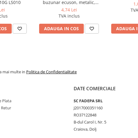
10G LS010
buzunar ecuson, metalic,
1,
diametru 40 mm, lungime max
Lei
4,74 Lei
TVA
75 cm
clus
TVA inclus
COS
ADAUGA IN COS
ADAUGA I
la mai multe in
Politica de Confidentialitate
DATE COMERCIALE
 Plata
SC FADEPA SRL
e Retur
J2017000351160
RO37122848
B-dul Carol I, Nr. 5
Craiova, Dolj