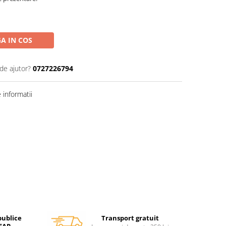
A IN COS
de ajutor?
0727226794
informatii
Transport gratuit
publice