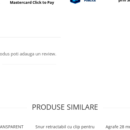
prin 
Mastercard Click to Pay
produs poti adauga un review.
PRODUSE SIMILARE
TRANSPARENT
Snur retractabil cu clip pentru
Agrafe 28 m