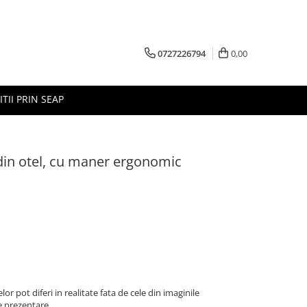
0727226794
0,00
ITII PRIN SEAP
din otel, cu maner ergonomic
r pot diferi in realitate fata de cele din imaginile
e prezentare.