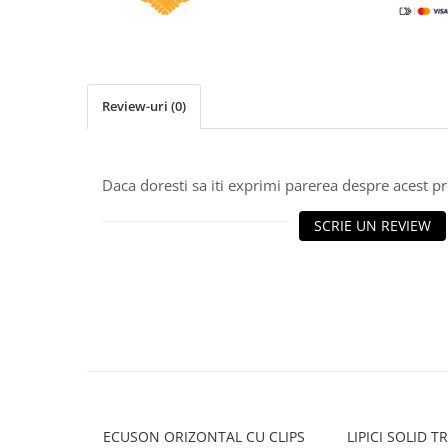
Caiete incepatori Tip I, II, III
Caiete speciale
Hartie creponata
Hartie glacee
Review-uri
(0)
Vocabulare
Ierbare scolare
Etichete scolare
Daca doresti sa iti exprimi parerea despre acest 
Acuarele, guase, tempera si
pensule
SCRIE UN REVIEW
Accesorii pictura
Carioci
Ascutitori
Creioane
Creioane cerate
Creioane colorate
Creioane mecanice si rezerve
ECUSON ORIZONTAL CU CLIPS
LIPICI SOLID 