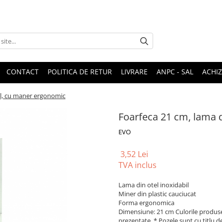
CONTACT
POLITICA DE RETUR
LIVRARE
ANPC - SAL
ACHIZ
el, cu maner ergonomic
Foarfeca 21 cm, lama 
EVO
3,52 Lei
TVA inclus
Lama din otel inoxidabil
Miner din plastic cauciucat
Forma ergonomica
Dimensiune: 21 cm Culorile produselo
prezentate. * Pozele sunt cu titlu d