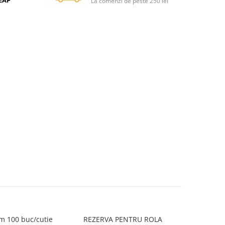
SEAP
La comenzi de peste 250 lei
m 100 buc/cutie
REZERVA PENTRU ROLA
Agrafe 5