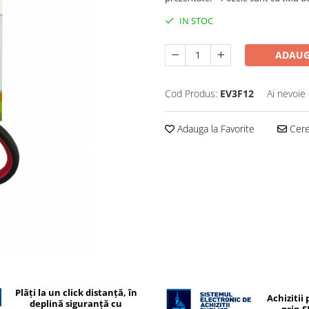
IN STOC
ADAUG
Cod Produs:
EV3F12
Ai nevoie 
Adauga la Favorite
Cere 
Plăți la un click distanță, în
Achizitii 
deplină siguranță cu