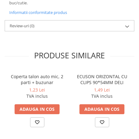
buc/cutie.
Cerneala si rezerva pentru stilou
Informatii conformitate produs
Stilouri
Radiere
Review-uri
(0)
Creta scolara
Plastilina
Echere, rigle, raportoare, compase,
PRODUSE SIMILARE
sabloane, truse geometrie
Echere
Rigle
Coperta talon auto mic, 2
ECUSON ORIZONTAL CU
parti + buzunar
CLIPS 90*54MM DELI
Compas scolar
1,23 Lei
1,49 Lei
Sabloane
TVA inclus
TVA inclus
Truse geometrie
Foarfeci
ADAUGA IN COS
ADAUGA IN COS
Markere evidentiatoare text
Markere permanente
Markere speciale pentru desen