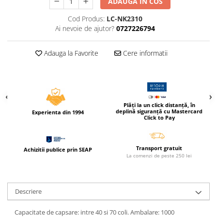
ADAUGA IN COS
Caiete incepatori Tip I, II, III
Cod Produs:
LC-NK2310
Caiete speciale
Ai nevoie de ajutor?
0727226794
Hartie creponata
Hartie glacee
Adauga la Favorite
Cere informatii
Vocabulare
Ierbare scolare
Etichete scolare
Acuarele, guase, tempera si
pensule
Plăți la un click distanță, în
deplină siguranță cu Mastercard
Experienta din 1994
Click to Pay
Accesorii pictura
Carioci
Ascutitori
Transport gratuit
Achizitii publice prin SEAP
La comenzi de peste 250 lei
Creioane
Creioane cerate
Descriere
Creioane colorate
Creioane mecanice si rezerve
Capacitate de capsare: intre 40 si 70 coli. Ambalare: 1000