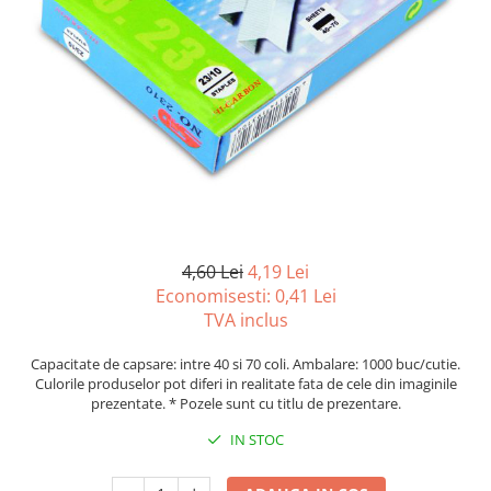
Tipizate autocopiative
Tipizate autocopiative
personalizate
Tipizate offset
Tipizate offset personalizate
Registre
Rezerva cub notes
Indigo si hartie carbon
Caiete pentru birou
4,60 Lei
4,19 Lei
Economisesti:
0,41
Lei
Caiete A5
TVA inclus
Caiete A4
Produse si rechizite scolare
Capacitate de capsare: intre 40 si 70 coli. Ambalare: 1000 buc/cutie.
Culorile produselor pot diferi in realitate fata de cele din imaginile
Caiete si produse din hartie
prezentate. * Pozele sunt cu titlu de prezentare.
Caiete A5
IN STOC
Caiete A4
Caiete si blocuri pentru desen