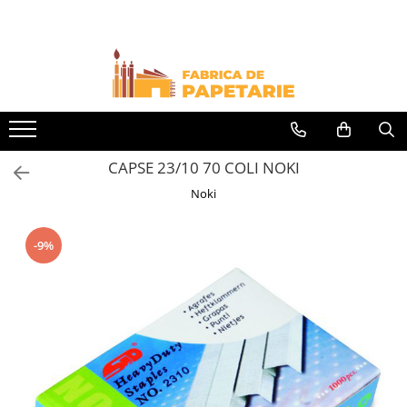
Toate Produsele
Hartie si articole din hartie
Hartie pentru copiator si cartoane
Hartie color pentru copiator
CAPSE 23/10 70 COLI NOKI
Papetarie personalizata
Noki
Pliante
Notes adeziv si index adeziv
-9%
Bloc Notes-uri brosate
Bloc Notes-uri spiralizate
Etichete
Plicuri personalizate
Plicuri
Tipizate