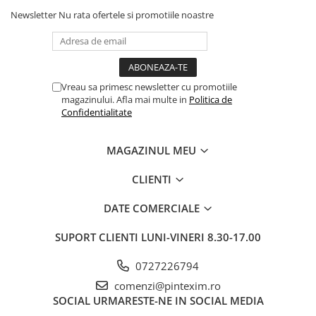
Newsletter
Nu rata ofertele si promotiile noastre
Pixuri si rezerve
Produse Craft
Ghiozdane si genti scolare
Genti laptop
Vreau sa primesc newsletter cu promotiile
magazinului. Afla mai multe in
Politica de
Penare
Confidentialitate
Carti si jocuri pentru copii
Carti de colorat si povestit
MAGAZINUL MEU
Jocuri / Party
CLIENTI
Coperti scolare
Diverse articole pentru scoala
DATE COMERCIALE
Pachete scolare
SUPORT CLIENTI
LUNI-VINERI 8.30-17.00
Produse curatenie
0727226794
Instrumente de scris
comenzi@pintexim.ro
Carioci
SOCIAL
URMARESTE-NE IN SOCIAL MEDIA
Cerneala si rezerva pentru stilou