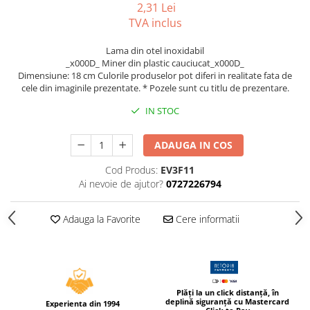
2,31 Lei
Compas scolar
TVA inclus
Sabloane
Truse geometrie
Lama din otel inoxidabil
_x000D_ Miner din plastic cauciucat_x000D_
Foarfeci
Dimensiune: 18 cm Culorile produselor pot diferi in realitate fata de
Markere evidentiatoare text
cele din imaginile prezentate. * Pozele sunt cu titlu de prezentare.
Markere permanente
IN STOC
Markere speciale pentru desen
ADAUGA IN COS
Pixuri si rezerve
Cod Produs:
EV3F11
Produse Craft
Ai nevoie de ajutor?
0727226794
Ghiozdane si genti scolare
Genti laptop
Adauga la Favorite
Cere informatii
Penare
Carti si jocuri pentru copii
Carti de colorat si povestit
Plăți la un click distanță, în
Jocuri / Party
deplină siguranță cu Mastercard
Experienta din 1994