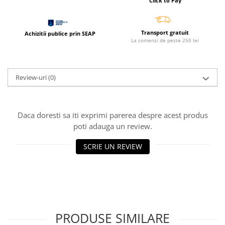
Click to Pay
Coperti scolare
Diverse articole pentru scoala
Transport gratuit
Pachete scolare
Achizitii publice prin SEAP
La comenzi de peste 250 lei
Review-uri
(0)
Daca doresti sa iti exprimi parerea despre acest produs
poti adauga un review.
SCRIE UN REVIEW
PRODUSE SIMILARE