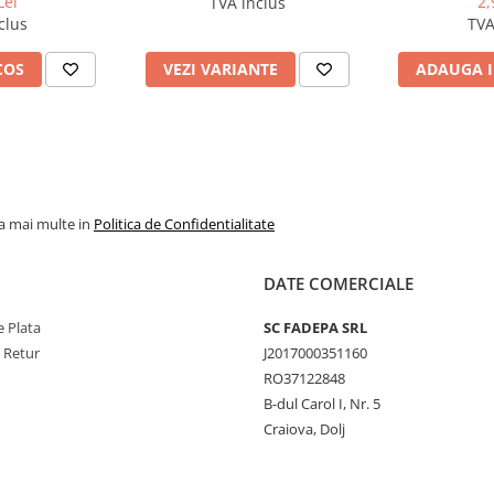
Lei
2,
TVA inclus
clus
TVA
COS
VEZI VARIANTE
ADAUGA I
la mai multe in
Politica de Confidentialitate
DATE COMERCIALE
 Plata
SC FADEPA SRL
e Retur
J2017000351160
RO37122848
B-dul Carol I, Nr. 5
Craiova, Dolj