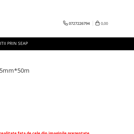
0727226794
0,00
ITII PRIN SEAP
 25mm*50m
 realitate fata de cele din imaginile prezentate.