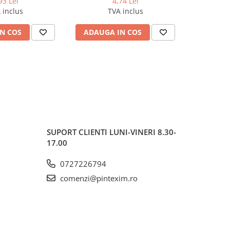
93 Lei
4,74 Lei
75 cm
 inclus
TVA inclus
N COS
ADAUGA IN COS
ADAUG
SUPORT CLIENTI
LUNI-VINERI 8.30-
17.00
0727226794
comenzi@pintexim.ro