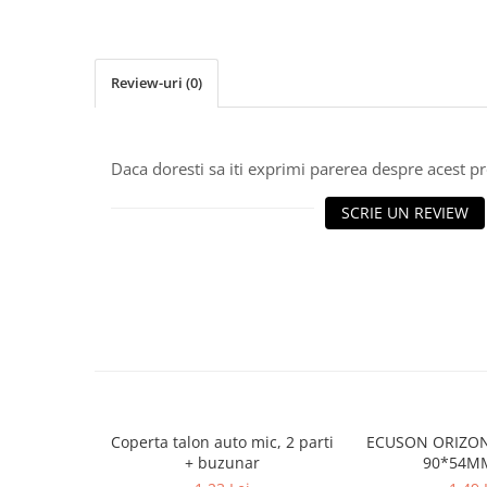
Caiete incepatori Tip I, II, III
Caiete speciale
Hartie creponata
Review-uri
(0)
Hartie glacee
Vocabulare
Ierbare scolare
Daca doresti sa iti exprimi parerea despre acest 
Etichete scolare
Acuarele, guase, tempera si
SCRIE UN REVIEW
pensule
Accesorii pictura
Carioci
Ascutitori
Creioane
Creioane cerate
Creioane colorate
Coperta talon auto mic, 2 parti
ECUSON ORIZON
+ buzunar
90*54MM
Creioane mecanice si rezerve