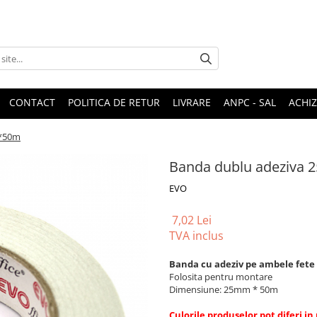
CONTACT
POLITICA DE RETUR
LIVRARE
ANPC - SAL
ACHIZ
m*50m
Banda dublu adeziva
EVO
7,02 Lei
TVA inclus
Banda cu adeziv pe ambele fete
Folosita pentru montare
Dimensiune: 25mm * 50m
Culorile produselor pot diferi in