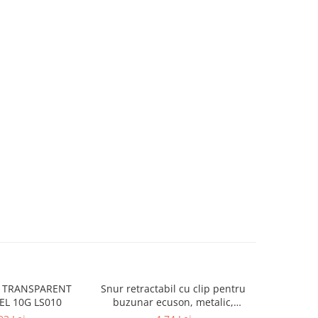
ID TRANSPARENT
Snur retractabil cu clip pentru
Capse Ka
L 10G LS010
buzunar ecuson, metalic,
coli
diametru 40 mm, lungime max