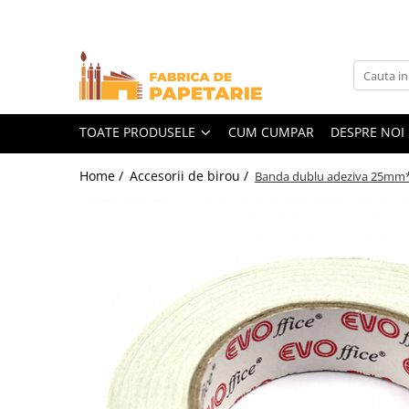
Toate Produsele
Hartie si articole din hartie
Hartie pentru copiator si cartoane
TOATE PRODUSELE
CUM CUMPAR
DESPRE NOI
Hartie color pentru copiator
Home /
Accesorii de birou /
Banda dublu adeziva 25m
Papetarie personalizata
Pliante
Notes adeziv si index adeziv
Bloc Notes-uri brosate
Bloc Notes-uri spiralizate
Etichete
Plicuri personalizate
Plicuri
Tipizate