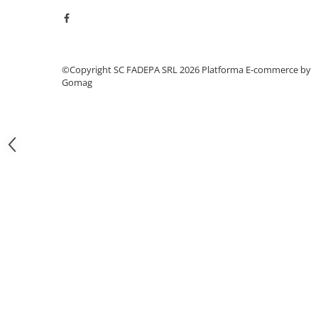
Pixuri si rezerve
Produse Craft
Ghiozdane si genti scolare
©Copyright SC FADEPA SRL 2026
Platforma E-commerce by
Genti laptop
Gomag
Penare
Carti si jocuri pentru copii
Carti de colorat si povestit
Jocuri / Party
Coperti scolare
Diverse articole pentru scoala
Pachete scolare
Produse curatenie
Instrumente de scris
Carioci
Cerneala si rezerva pentru stilou