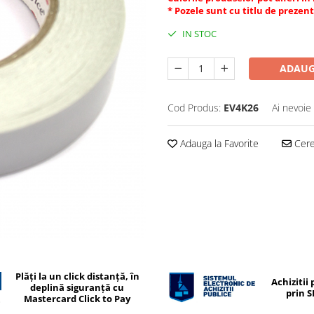
* Pozele sunt cu titlu de prezen
IN STOC
ADAUG
Cod Produs:
EV4K26
Ai nevoie
Adauga la Favorite
Cere 
Plăți la un click distanță, în
Achizitii 
deplină siguranță cu
prin 
Mastercard Click to Pay