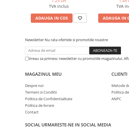
1,23 Lei
1,49 
Cerneala si rezerva pentru stilou
TVA inclus
TVA in
Stilouri
ADAUGA IN COS
ADAUGA IN 
Radiere
Creta scolara
Plastilina
Newsletter
Nu rata ofertele si promotiile noastre
Echere, rigle, raportoare, compase,
sabloane, truse geometrie
Vreau sa primesc newsletter cu promotiile magazinului. Af
Echere
Rigle
MAGAZINUL MEU
CLIENTI
Compas scolar
Sabloane
Despre noi
Metode de
Truse geometrie
Termeni si Conditii
Politica d
Politica de Confidentialitate
ANPC
Foarfeci
Politica de livrare
Markere evidentiatoare text
Contact
Markere permanente
SOCIAL
URMARESTE-NE IN SOCIAL MEDIA
Markere speciale pentru desen