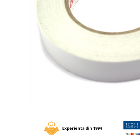
Tipizate autocopiative
Tipizate autocopiative
personalizate
Tipizate offset
Tipizate offset personalizate
Registre
Rezerva cub notes
Indigo si hartie carbon
Caiete pentru birou
Caiete A5
Caiete A4
Produse si rechizite scolare
Caiete si produse din hartie
Distribuie
pe
Caiete A5
Facebook
Caiete A4
Experienta din 1994
Caiete si blocuri pentru desen