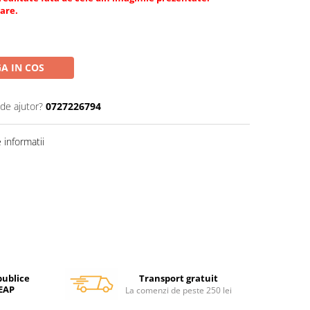
tare.
A IN COS
 de ajutor?
0727226794
informatii
Transport gratuit
publice
SEAP
La comenzi de peste 250 lei