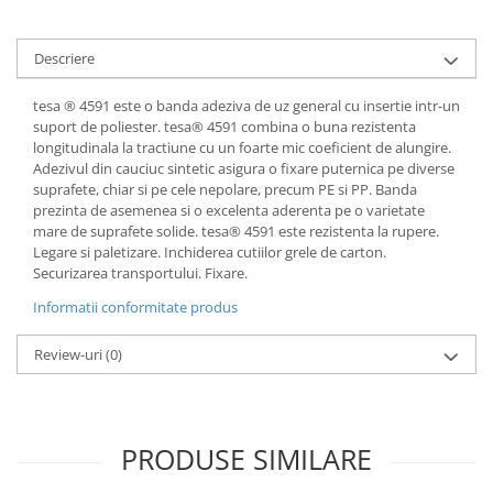
Coperti scolare
Diverse articole pentru scoala
Descriere
Pachete scolare
tesa ® 4591 este o banda adeziva de uz general cu insertie intr-un
suport de poliester. tesa® 4591 combina o buna rezistenta
longitudinala la tractiune cu un foarte mic coeficient de alungire.
Adezivul din cauciuc sintetic asigura o fixare puternica pe diverse
suprafete, chiar si pe cele nepolare, precum PE si PP. Banda
prezinta de asemenea si o excelenta aderenta pe o varietate
mare de suprafete solide. tesa® 4591 este rezistenta la rupere.
Legare si paletizare. Inchiderea cutiilor grele de carton.
Securizarea transportului. Fixare.
Informatii conformitate produs
Review-uri
(0)
PRODUSE SIMILARE