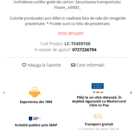
Inchiderea cutiilor grele de carton. Securizarea transportului.
Compas scolar
Fixare._x000D_
Sabloane
Culorile produselor pot diferi in realitate fata de cele din imaginile
Truse geometrie
prezentate. * Pozele sunt cu titlu de prezentare.
Foarfeci
STOC EPUIZAT
Markere evidentiatoare text
Cod Produs:
LC-TS459150
Markere permanente
Ai nevoie de ajutor?
0727226794
Markere speciale pentru desen
Pixuri si rezerve
Adauga la Favorite
Cere informatii
Produse Craft
Ghiozdane si genti scolare
Genti laptop
Plăți la un click distanță, în
deplină siguranță cu Mastercard
Penare
Experienta din 1994
Click to Pay
Carti si jocuri pentru copii
Carti de colorat si povestit
Transport gratuit
Achizitii publice prin SEAP
Jocuri / Party
La comenzi de peste 250 lei