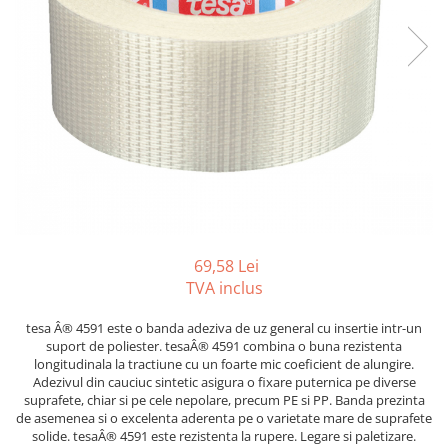
Foarfeci
Diverse articole organizare
Tipizate autocopiative
Carioci
Markere speciale pentru desen
arhivare
personalizate
Tus, tusiere
Ascutitori
Markere textile
Tipizate offset
Lipici
Creioane
Pixuri si rezerve
Tipizate offset personalizate
Perforatoare
Creioane cerate
Registre
Stilouri
Pioneze
Creioane colorate
Rezerva cub notes
Instrumente pentru proiectare
Suporti documente/accesorii de
Creioane mecanice si rezerve
Indigo si hartie carbon
birou/instrumente de scris
Cerneala si rezerva pentru stilou
Caiete pentru birou
Stilouri
Caiete A5
Caiete A4
69,58 Lei
Radiere
TVA inclus
Creta scolara
Plastilina
tesa Â® 4591 este o banda adeziva de uz general cu insertie intr-un
suport de poliester. tesaÂ® 4591 combina o buna rezistenta
Echere, rigle, raportoare, compase,
longitudinala la tractiune cu un foarte mic coeficient de alungire.
sabloane, truse geometrie
Adezivul din cauciuc sintetic asigura o fixare puternica pe diverse
suprafete, chiar si pe cele nepolare, precum PE si PP. Banda prezinta
Echere
de asemenea si o excelenta aderenta pe o varietate mare de suprafete
Rigle
solide. tesaÂ® 4591 este rezistenta la rupere. Legare si paletizare.