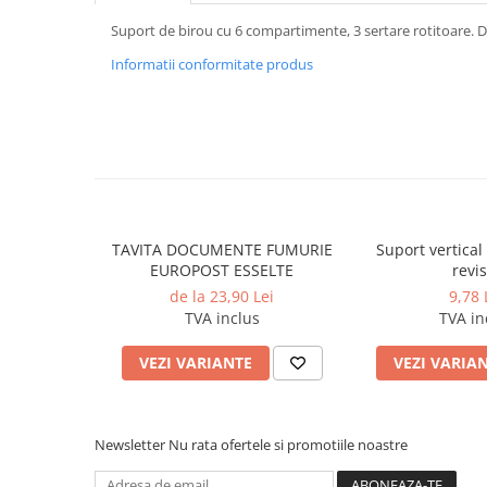
Caiete incepatori Tip I, II, III
Suport de birou cu 6 compartimente, 3 sertare rotitoare
Caiete speciale
Informatii conformitate produs
Hartie creponata
Hartie glacee
Vocabulare
Ierbare scolare
Etichete scolare
Acuarele, guase, tempera si
pensule
TAVITA DOCUMENTE FUMURIE
Suport vertical
Accesorii pictura
EUROPOST ESSELTE
revis
Carioci
de la 23,90 Lei
9,78 
TVA inclus
TVA in
Ascutitori
VEZI VARIANTE
VEZI VARIA
Creioane
Creioane cerate
Creioane colorate
Newsletter
Nu rata ofertele si promotiile noastre
Creioane mecanice si rezerve