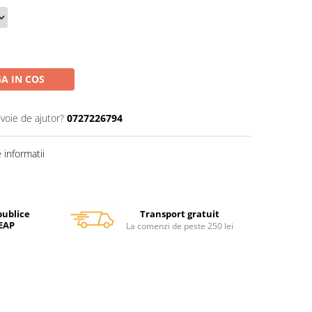
A IN COS
evoie de ajutor?
0727226794
informatii
Transport gratuit
publice
SEAP
La comenzi de peste 250 lei