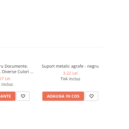
tru Documente,
Suport metalic agrafe - negru
Suport 
, Diverse Culori -
docume
3,22 Lei
NEBO
bu
57 Lei
TVA inclus
 inclus
IANTE
ADAUGA IN COS
ADAUG