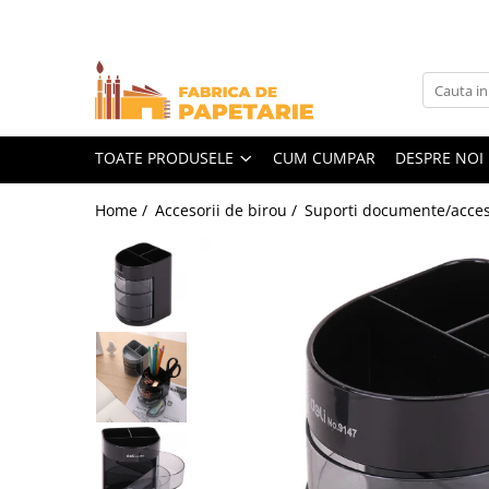
Toate Produsele
Hartie si articole din hartie
Hartie pentru copiator si cartoane
TOATE PRODUSELE
CUM CUMPAR
DESPRE NOI
Hartie color pentru copiator
Home /
Accesorii de birou /
Suporti documente/acceso
Papetarie personalizata
Pliante
Notes adeziv si index adeziv
Bloc Notes-uri brosate
Bloc Notes-uri spiralizate
Etichete
Plicuri personalizate
Plicuri
Tipizate