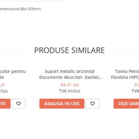
. Dimensiune 86x193mm.
PRODUSE SIMILARE
 color pentru
Suport metalic orizontal
Tavita Pen
te
documente 4buc/set- (tavite)-
Flexibila HIPS
negru
Lei
44,41 Lei
9,
clus
TVA inclus
TVA
NTE
ADAUGA IN COS
VEZI VAR