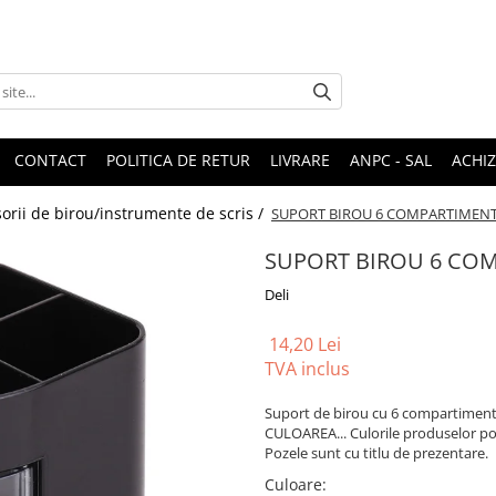
CONTACT
POLITICA DE RETUR
LIVRARE
ANPC - SAL
ACHIZ
rii de birou/instrumente de scris /
SUPORT BIROU 6 COMPARTIMENT
SUPORT BIROU 6 COM
Deli
14,20 Lei
TVA inclus
Suport de birou cu 6 compartimente
CULOAREA... Culorile produselor pot 
Pozele sunt cu titlu de prezentare.
Culoare
: