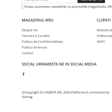
Cerneala si rezerva pentru stilou
Vreau sa primesc newsletter cu promotiile magazinului. Af
Stilouri
Radiere
MAGAZINUL MEU
CLIENTI
Creta scolara
Despre noi
Metode de
Plastilina
Termeni si Conditii
Politica d
Echere, rigle, raportoare, compase,
Politica de Confidentialitate
ANPC
sabloane, truse geometrie
Politica de livrare
Contact
Echere
Rigle
SOCIAL
URMARESTE-NE IN SOCIAL MEDIA
Compas scolar
Sabloane
Truse geometrie
Foarfeci
©Copyright SC FADEPA SRL 2026
Platforma E-commerce by
Markere evidentiatoare text
Gomag
Markere permanente
Markere speciale pentru desen