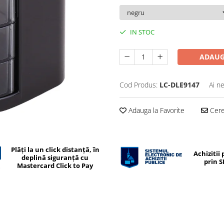
IN STOC
ADAUG
Cod Produs:
LC-DLE9147
Ai n
Adauga la Favorite
Cere 
Plăți la un click distanță, în
Achizitii 
deplină siguranță cu
prin 
Mastercard Click to Pay