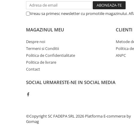
Cerneala si rezerva pentru stilou
Stilouri
Vreau sa primesc newsletter cu promotiile magazinului. Af
Radiere
MAGAZINUL MEU
CLIENTI
Creta scolara
Plastilina
Despre noi
Metode de
Termeni si Conditii
Politica d
Echere, rigle, raportoare, compase,
sabloane, truse geometrie
Politica de Confidentialitate
ANPC
Politica de livrare
Echere
Contact
Rigle
Compas scolar
SOCIAL
URMARESTE-NE IN SOCIAL MEDIA
Sabloane
Truse geometrie
Foarfeci
Markere evidentiatoare text
©Copyright SC FADEPA SRL 2026
Platforma E-commerce by
Gomag
Markere permanente
Markere speciale pentru desen