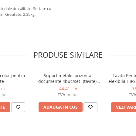
teriale de calitate. Sertare cu
m. Greutate: 2.35kg.
PRODUSE SIMILARE
 color pentru
Suport metalic orizontal
Tavita Pen
te
documente 4buc/set- (tavite)-
Flexibila HIPS
negru
Lei
44,41 Lei
9,
clus
TVA inclus
TVA
NTE
ADAUGA IN COS
VEZI VAR