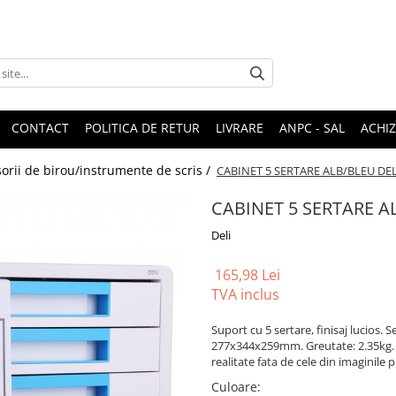
CONTACT
POLITICA DE RETUR
LIVRARE
ANPC - SAL
ACHIZ
rii de birou/instrumente de scris /
CABINET 5 SERTARE ALB/BLEU DEL
CABINET 5 SERTARE A
Deli
165,98 Lei
TVA inclus
Suport cu 5 sertare, finisaj lucios. 
277x344x259mm. Greutate: 2.35kg. . 
realitate fata de cele din imaginile 
Culoare
: