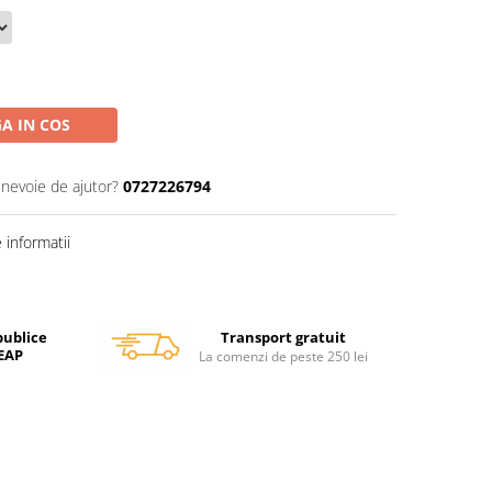
A IN COS
 nevoie de ajutor?
0727226794
informatii
Transport gratuit
publice
SEAP
La comenzi de peste 250 lei