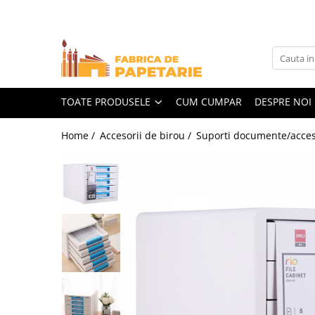
Toate Produsele
Hartie si articole din hartie
Hartie pentru copiator si cartoane
TOATE PRODUSELE
CUM CUMPAR
DESPRE NOI
Hartie color pentru copiator
Home /
Accesorii de birou /
Suporti documente/acceso
Papetarie personalizata
Pliante
Notes adeziv si index adeziv
Bloc Notes-uri brosate
Bloc Notes-uri spiralizate
Etichete
Plicuri personalizate
Plicuri
Tipizate