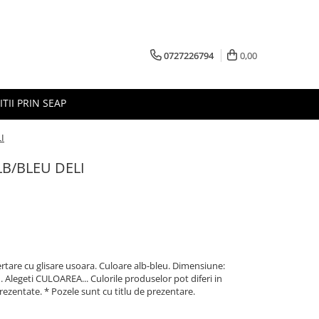
0727226794
0,00
ITII PRIN SEAP
I
LB/BLEU DELI
Sertare cu glisare usoara. Culoare alb-bleu. Dimensiune:
Alegeti CULOAREA... Culorile produselor pot diferi in
prezentate. * Pozele sunt cu titlu de prezentare.