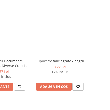
tru Documente,
Suport metalic agrafe - negru
Suport 
, Diverse Culori -
docume
3,22 Lei
NEBO
bu
57 Lei
TVA inclus
 inclus
IANTE
ADAUGA IN COS
ADAUG