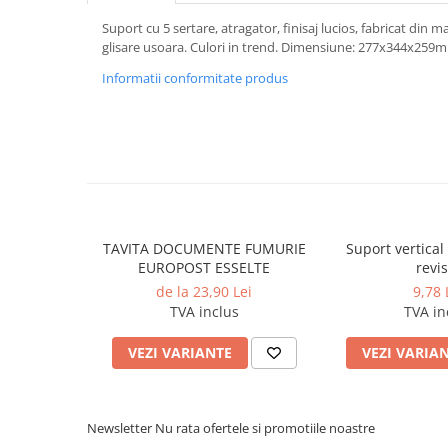
Caiete incepatori Tip I, II, III
Suport cu 5 sertare, atragator, finisaj lucios, fabricat din ma
Caiete speciale
glisare usoara. Culori in trend. Dimensiune: 277x344x259m
Hartie creponata
Informatii conformitate produs
Hartie glacee
Vocabulare
Ierbare scolare
Etichete scolare
Acuarele, guase, tempera si
pensule
Accesorii pictura
TAVITA DOCUMENTE FUMURIE
Suport vertical
EUROPOST ESSELTE
revis
Carioci
de la 23,90 Lei
9,78 
Ascutitori
TVA inclus
TVA in
Creioane
VEZI VARIANTE
VEZI VARIA
Creioane cerate
Creioane colorate
Creioane mecanice si rezerve
Newsletter
Nu rata ofertele si promotiile noastre