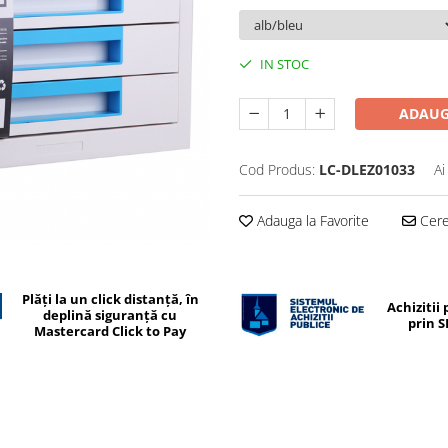
IN STOC
ADAUG
Cod Produs:
LC-DLEZ01033
Ai
Adauga la Favorite
Cere 
Plăți la un click distanță, în
Achizitii 
deplină siguranță cu
prin 
Mastercard Click to Pay