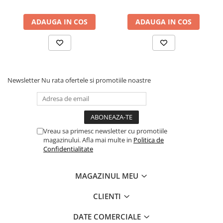
Pixuri si rezerve
ADAUGA IN COS
ADAUGA IN COS
Produse Craft
Ghiozdane si genti scolare
Genti laptop
Penare
Newsletter
Nu rata ofertele si promotiile noastre
Carti si jocuri pentru copii
Carti de colorat si povestit
Jocuri / Party
Coperti scolare
Vreau sa primesc newsletter cu promotiile
magazinului. Afla mai multe in
Politica de
Diverse articole pentru scoala
Confidentialitate
Pachete scolare
MAGAZINUL MEU
Produse curatenie
Instrumente de scris
CLIENTI
Carioci
DATE COMERCIALE
Cerneala si rezerva pentru stilou