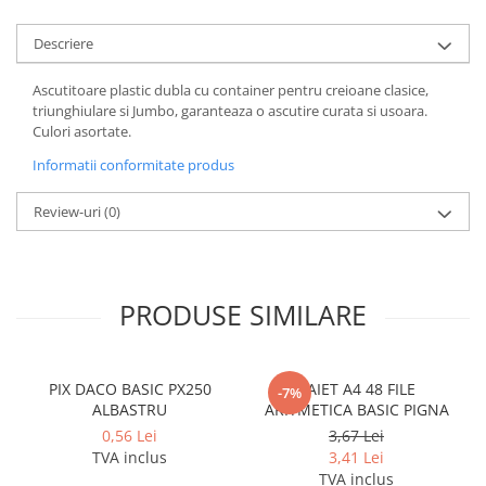
Cerneala si rezerva pentru stilou
Descriere
Stilouri
Radiere
Ascutitoare plastic dubla cu container pentru creioane clasice,
triunghiulare si Jumbo, garanteaza o ascutire curata si usoara.
Creta scolara
Culori asortate.
Plastilina
Informatii conformitate produs
Echere, rigle, raportoare, compase,
sabloane, truse geometrie
Review-uri
(0)
Echere
Rigle
Compas scolar
PRODUSE SIMILARE
Sabloane
Truse geometrie
Foarfeci
PIX DACO BASIC PX250
CAIET A4 48 FILE
-7%
ALBASTRU
ARITMETICA BASIC PIGNA
Markere evidentiatoare text
0,56 Lei
3,67 Lei
Markere permanente
TVA inclus
3,41 Lei
Markere speciale pentru desen
TVA inclus