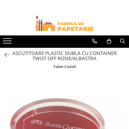
Toate Produsele
Hartie si articole din hartie
Hartie pentru copiator si cartoane
Hartie color pentru copiator
ASCUTITOARE PLASTIC DUBLA CU CONTAINER
Papetarie personalizata
TWIST OFF ROSIE/ALBASTRA
Pliante
Faber-Castell
Notes adeziv si index adeziv
Bloc Notes-uri brosate
Bloc Notes-uri spiralizate
Etichete
Plicuri personalizate
Plicuri
Tipizate