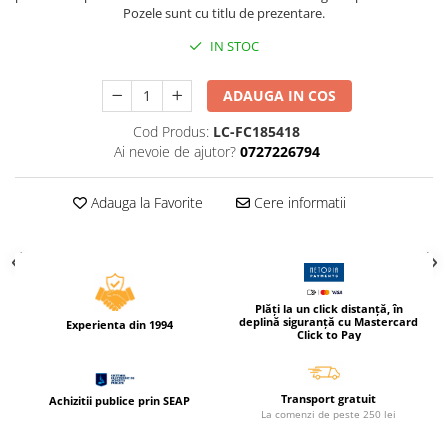
Pozele sunt cu titlu de prezentare.
Caiete incepatori Tip I, II, III
Caiete speciale
IN STOC
Hartie creponata
Hartie glacee
ADAUGA IN COS
Vocabulare
Cod Produs:
LC-FC185418
Ierbare scolare
Ai nevoie de ajutor?
0727226794
Etichete scolare
Acuarele, guase, tempera si
Adauga la Favorite
Cere informatii
pensule
Accesorii pictura
Carioci
Ascutitori
Plăți la un click distanță, în
deplină siguranță cu Mastercard
Experienta din 1994
Creioane
Click to Pay
Creioane cerate
Creioane colorate
Transport gratuit
Achizitii publice prin SEAP
La comenzi de peste 250 lei
Creioane mecanice si rezerve