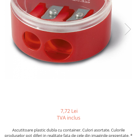
Tipizate autocopiative
Tipizate autocopiative
personalizate
Tipizate offset
Tipizate offset personalizate
Registre
Rezerva cub notes
Indigo si hartie carbon
Caiete pentru birou
Caiete A5
Caiete A4
Produse si rechizite scolare
Caiete si produse din hartie
7,72 Lei
TVA inclus
Caiete A5
Caiete A4
Ascutitoare plastic dubla cu container. Culori asortate. Culorile
Caiete si blocuri pentru desen
produselor pot diferi in realitate fata de cele din imaginile prezentate. *