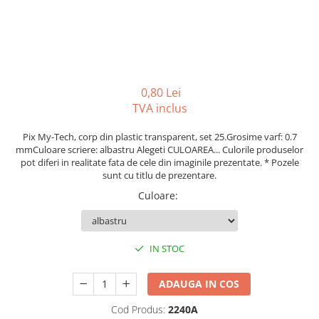
Tipizate autocopiative
Tipizate autocopiative
personalizate
Tipizate offset
Tipizate offset personalizate
0,80 Lei
Registre
TVA inclus
Rezerva cub notes
Pix My-Tech, corp din plastic transparent, set 25.Grosime varf: 0.7
mmCuloare scriere: albastru Alegeti CULOAREA... Culorile produselor
Indigo si hartie carbon
pot diferi in realitate fata de cele din imaginile prezentate. * Pozele
Caiete pentru birou
sunt cu titlu de prezentare.
Caiete A5
Culoare
:
Caiete A4
Produse si rechizite scolare
IN STOC
Caiete si produse din hartie
Caiete A5
ADAUGA IN COS
Caiete A4
Cod Produs:
2240A
Caiete si blocuri pentru desen