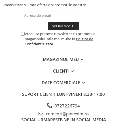
Newsletter
Nu rata ofertele si promotiile noastre
Pixuri si rezerve
Produse Craft
Ghiozdane si genti scolare
Genti laptop
Vreau sa primesc newsletter cu promotiile
magazinului. Afla mai multe in
Politica de
Penare
Confidentialitate
Carti si jocuri pentru copii
Carti de colorat si povestit
MAGAZINUL MEU
Jocuri / Party
CLIENTI
Coperti scolare
DATE COMERCIALE
Diverse articole pentru scoala
Pachete scolare
SUPORT CLIENTI
LUNI-VINERI 8.30-17.00
Produse curatenie
0727226794
Instrumente de scris
comenzi@pintexim.ro
Carioci
SOCIAL
URMARESTE-NE IN SOCIAL MEDIA
Cerneala si rezerva pentru stilou