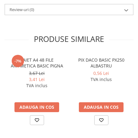
Cerneala si rezerva pentru stilou
Review-uri
(0)
Stilouri
Radiere
Creta scolara
PRODUSE SIMILARE
Plastilina
Echere, rigle, raportoare, compase,
sabloane, truse geometrie
CAIET A4 48 FILE
PIX DACO BASIC PX250
-7%
ARITMETICA BASIC PIGNA
ALBASTRU
Echere
3,67 Lei
0,56 Lei
Rigle
3,41 Lei
TVA inclus
Compas scolar
TVA inclus
Sabloane
Truse geometrie
Foarfeci
ADAUGA IN COS
ADAUGA IN COS
Markere evidentiatoare text
Markere permanente
Markere speciale pentru desen