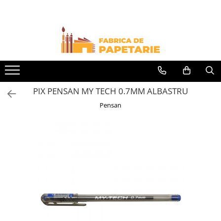
Toate Produsele
Hartie si articole din hartie
Hartie pentru copiator si cartoane
Hartie color pentru copiator
PIX PENSAN MY TECH 0.7MM ALBASTRU
Papetarie personalizata
Pensan
Pliante
Notes adeziv si index adeziv
Bloc Notes-uri brosate
Bloc Notes-uri spiralizate
Etichete
Plicuri personalizate
Plicuri
Tipizate