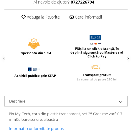
Ai nevoie de ajutor?
0727226794
Caiete incepatori Tip I, II, III
Caiete speciale
Adauga la Favorite
Cere informatii
Hartie creponata
Hartie glacee
Vocabulare
Ierbare scolare
Plăți la un click distanță, în
Etichete scolare
deplină siguranță cu Mastercard
Experienta din 1994
Click to Pay
Acuarele, guase, tempera si
pensule
Accesorii pictura
Transport gratuit
Achizitii publice prin SEAP
La comenzi de peste 250 lei
Carioci
Ascutitori
Creioane
Descriere
Creioane cerate
Pix My-Tech, corp din plastic transparent, set 25.Grosime varf: 0.7
Creioane colorate
mmCuloare scriere: albastru
Creioane mecanice si rezerve
Informatii conformitate produs