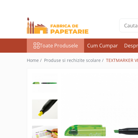
Toate Produsele
Hartie si articole din hartie
Hartie pentru copiator si cartoane
Toate Produsele
Cum Cumpar
Despr
Hartie color pentru copiator
Papetarie personalizata
Home /
Produse si rechizite scolare /
TEXTMARKER VE
Pliante
Notes adeziv si index adeziv
Bloc Notes-uri brosate
Bloc Notes-uri spiralizate
Etichete
Plicuri personalizate
Plicuri
Tipizate