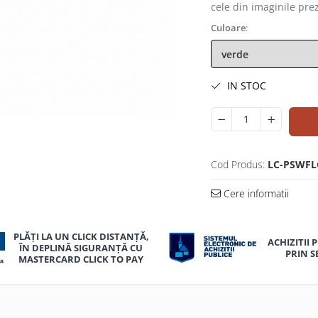
cele din imaginile pre
Culoare
:
IN STOC
uie
ok
Cod Produs:
LC-PSWFL
Cere informatii
PLĂȚI LA UN CLICK DISTANȚĂ,
ACHIZITII 
ÎN DEPLINĂ SIGURANȚĂ CU
PRIN S
MASTERCARD CLICK TO PAY