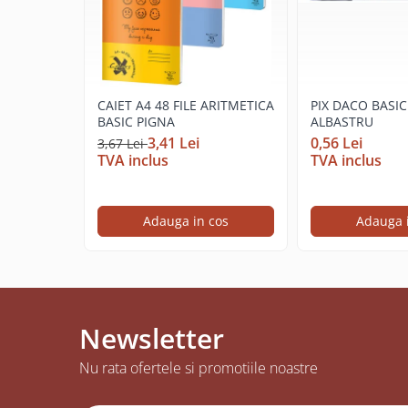
Cerneala si rezerva pentru stilou
Stilouri
Radiere
Creta scolara
CAIET A4 48 FILE ARITMETICA
PIX DACO BASIC
BASIC PIGNA
ALBASTRU
Plastilina
3,41 Lei
0,56 Lei
3,67 Lei
Echere, rigle, raportoare, compase,
TVA inclus
TVA inclus
sabloane, truse geometrie
Echere
Rigle
Adauga in cos
Adauga 
Compas scolar
Sabloane
Truse geometrie
Foarfeci
Newsletter
Markere evidentiatoare text
Nu rata ofertele si promotiile noastre
Markere permanente
Markere speciale pentru desen