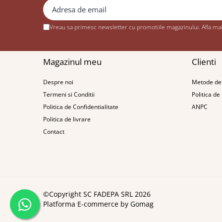
Pixuri si rezerve
Produse Craft
Vreau sa primesc newsletter cu promotiile magazinului. Afla ma
Ghiozdane si genti scolare
Genti laptop
Magazinul meu
Clienti
Penare
Despre noi
Metode de 
Carti si jocuri pentru copii
Termeni si Conditii
Politica de
Carti de colorat si povestit
Politica de Confidentialitate
ANPC
Jocuri / Party
Politica de livrare
Coperti scolare
Contact
Diverse articole pentru scoala
Pachete scolare
Produse curatenie
Instrumente de scris
©Copyright SC FADEPA SRL 2026
Carioci
Platforma E-commerce by Gomag
Cerneala si rezerva pentru stilou