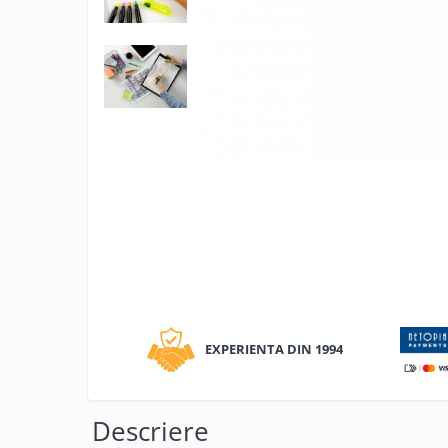
Tipizate autocopiative
Tipizate autocopiative
personalizate
Tipizate offset
Tipizate offset personalizate
Registre
Distrib
Rezerva cub notes
pe
Indigo si hartie carbon
Facebo
Caiete pentru birou
Caiete A5
Caiete A4
Produse si rechizite scolare
EXPERIENTA DIN 1994
Caiete si produse din hartie
Caiete A5
Caiete A4
Descriere
Caiete si blocuri pentru desen