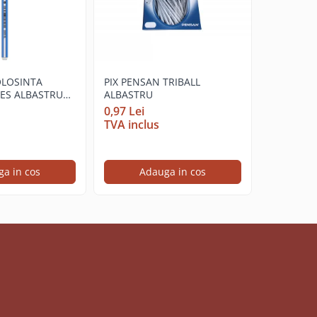
OLOSINTA
PIX PENSAN TRIBALL
COPERTI 
PES ALBASTRU
ALBASTRU
NOKI
0,97 Lei
0
0,70 Lei
TVA inclus
TVA incl
a in cos
Adauga in cos
Ve