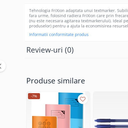
Caiete incepatori Tip I, II, III
Tehnologia FriXion adaptata unui textmarker. Subilini
Caiete speciale
fara urme, folosind radiera FriXion care prin frecar
Hartie creponata
(nu este necesara agitarea textmarkerului). Ideal pe
produselor) pentru a ajuta la economisirea resursel
Hartie glacee
Vocabulare
Informatii conformitate produs
Ierbare scolare
Review-uri
(0)
Etichete scolare
Acuarele, guase, tempera si
pensule
Accesorii pictura
Carioci
Produse similare
Ascutitori
Creioane
-7%
Creioane cerate
Creioane colorate
Creioane mecanice si rezerve