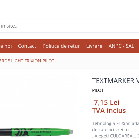
e noi
Contact
Politica de retur
Livrare
ANPC - SAL
RDE LIGHT FRIXION PILOT
TEXTMARKER V
PILOT
7,15 Lei
TVA inclus
Tehnologia FriXion ada
de cate ori vrei tu.
. Alegeti CULOAREA... C