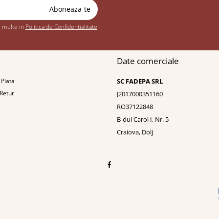
i multe in
Politica de Confidentialitate
Date comerciale
Plata
SC FADEPA SRL
 Retur
J2017000351160
RO37122848
B-dul Carol I, Nr. 5
Craiova, Dolj