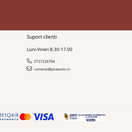
Suport clienti
Luni-Vineri 8.30-17.00
0727226794
comenzi@pintexim.ro