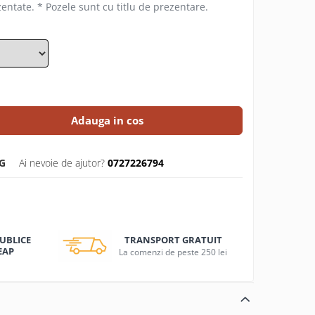
zentate. * Pozele sunt cu titlu de prezentare.
Adauga in cos
G
Ai nevoie de ajutor?
0727226794
TRANSPORT GRATUIT
PUBLICE
EAP
La comenzi de peste 250 lei