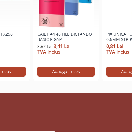
 PX250
CAIET A4 48 FILE DICTANDO
PIX UNICA F
BASIC PIGNA
0.6MM STRI
Q560 DELI
3,41 Lei
0,81 Lei
3,67 Lei
TVA inclus
TVA inclus
in cos
Adauga in cos
Adaug