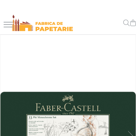
Toate Produsele
Hartie si articole din hartie
Hartie pentru copiator si cartoane
Hartie color pentru copiator
Papetarie personalizata
Pliante
Notes adeziv si index adeziv
Bloc Notes-uri brosate
Bloc Notes-uri spiralizate
Etichete
Plicuri personalizate
Plicuri
Tipizate