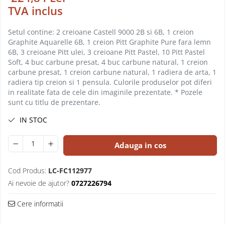
Caiete incepatori Tip I, II, III
TVA inclus
Caiete speciale
Setul contine: 2 creioane Castell 9000 2B si 6B, 1 creion
Hartie creponata
Graphite Aquarelle 6B, 1 creion Pitt Graphite Pure fara lemn
Hartie glacee
6B, 3 creioane Pitt ulei, 3 creioane Pitt Pastel, 10 Pitt Pastel
Vocabulare
Soft, 4 buc carbune presat, 4 buc carbune natural, 1 creion
Ierbare scolare
carbune presat, 1 creion carbune natural, 1 radiera de arta, 1
radiera tip creion si 1 pensula. Culorile produselor pot diferi
Etichete scolare
in realitate fata de cele din imaginile prezentate. * Pozele
Acuarele, guase, tempera si
sunt cu titlu de prezentare.
pensule
IN STOC
Accesorii pictura
Carioci
Adauga in cos
Ascutitori
Creioane
Cod Produs:
LC-FC112977
Ai nevoie de ajutor?
0727226794
Creioane cerate
Creioane colorate
Cere informatii
Creioane mecanice si rezerve