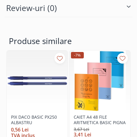
Review-uri
(0)
Pixuri si rezerve
Produse Craft
Ghiozdane si genti scolare
Genti laptop
Produse similare
Penare
Carti si jocuri pentru copii
-7%
Carti de colorat si povestit
Jocuri / Party
Coperti scolare
Diverse articole pentru scoala
Pachete scolare
Produse curatenie
Instrumente de scris
PIX DACO BASIC PX250
CAIET A4 48 FILE
ALBASTRU
ARITMETICA BASIC PIGNA
Carioci
0,56 Lei
3,67 Lei
Cerneala si rezerva pentru stilou
3,41 Lei
TVA inclus