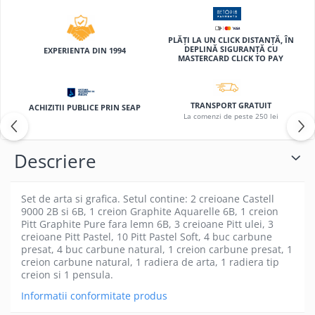
Cerneala si rezerva pentru stilou
Stilouri
PLĂȚI LA UN CLICK DISTANȚĂ, ÎN
DEPLINĂ SIGURANȚĂ CU
Radiere
EXPERIENTA DIN 1994
MASTERCARD CLICK TO PAY
Creta scolara
Plastilina
TRANSPORT GRATUIT
ACHIZITII PUBLICE PRIN SEAP
Echere, rigle, raportoare, compase,
La comenzi de peste 250 lei
sabloane, truse geometrie
Echere
Descriere
Rigle
Compas scolar
Set de arta si grafica. Setul contine: 2 creioane Castell
Sabloane
9000 2B si 6B, 1 creion Graphite Aquarelle 6B, 1 creion
Pitt Graphite Pure fara lemn 6B, 3 creioane Pitt ulei, 3
Truse geometrie
creioane Pitt Pastel, 10 Pitt Pastel Soft, 4 buc carbune
Foarfeci
presat, 4 buc carbune natural, 1 creion carbune presat, 1
creion carbune natural, 1 radiera de arta, 1 radiera tip
Markere evidentiatoare text
creion si 1 pensula.
Markere permanente
Informatii conformitate produs
Markere speciale pentru desen