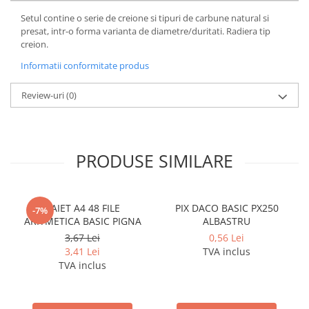
Cerneala si rezerva pentru stilou
Setul contine o serie de creione si tipuri de carbune natural si
Stilouri
presat, intr-o forma varianta de diametre/duritati. Radiera tip
creion.
Radiere
Informatii conformitate produs
Creta scolara
Plastilina
Review-uri
(0)
Echere, rigle, raportoare, compase,
sabloane, truse geometrie
Echere
PRODUSE SIMILARE
Rigle
Compas scolar
Sabloane
CAIET A4 48 FILE
PIX DACO BASIC PX250
-7%
ARITMETICA BASIC PIGNA
ALBASTRU
Truse geometrie
3,67 Lei
0,56 Lei
Foarfeci
3,41 Lei
TVA inclus
Markere evidentiatoare text
TVA inclus
Markere permanente
Markere speciale pentru desen