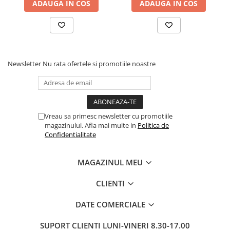
ADAUGA IN COS
ADAUGA IN COS
Pixuri si rezerve
Produse Craft
Ghiozdane si genti scolare
Genti laptop
Newsletter
Nu rata ofertele si promotiile noastre
Penare
Carti si jocuri pentru copii
Carti de colorat si povestit
Vreau sa primesc newsletter cu promotiile
Jocuri / Party
magazinului. Afla mai multe in
Politica de
Coperti scolare
Confidentialitate
Diverse articole pentru scoala
MAGAZINUL MEU
Pachete scolare
Produse curatenie
CLIENTI
Instrumente de scris
DATE COMERCIALE
Carioci
Cerneala si rezerva pentru stilou
SUPORT CLIENTI
LUNI-VINERI 8.30-17.00