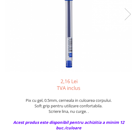
Tipizate autocopiative
Tipizate autocopiative
personalizate
Tipizate offset
Tipizate offset personalizate
Registre
Rezerva cub notes
Indigo si hartie carbon
Caiete pentru birou
2,16 Lei
Caiete A5
TVA inclus
Caiete A4
Produse si rechizite scolare
Pix cu gel, 0.5mm, cerneala in culoarea corpului.
Soft grip pentru utilizare confortabila.
Caiete si produse din hartie
Scriere lina, nu curge. .
Caiete A5
Acest produs este disponibil pentru achizitia a minim 12
Caiete A4
buc./culoare
Caiete si blocuri pentru desen