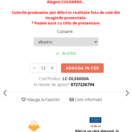
Alegeti CULOAREA...
Caiete incepatori Tip I, II, III
Caiete speciale
Culorile produselor pot diferi in realitate fata de cele din
imaginile prezentate.
Hartie creponata
* Pozele sunt cu titlu de prezentare.
Hartie glacee
Culoare
:
Vocabulare
Ierbare scolare
Etichete scolare
IN STOC
Acuarele, guase, tempera si
pensule
ADAUGA IN COS
Accesorii pictura
Cod Produs:
LC-DLE6600A
Carioci
Ai nevoie de ajutor?
0727226794
Ascutitori
Creioane
Adauga la Favorite
Cere informatii
Creioane cerate
Creioane colorate
Creioane mecanice si rezerve
Plăți la un click distanță, în