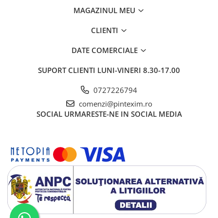
Creioane
MAGAZINUL MEU
Creioane cerate
CLIENTI
Creioane colorate
DATE COMERCIALE
Creioane mecanice si rezerve
Linere si rollere
SUPORT CLIENTI
LUNI-VINERI 8.30-17.00
Markere evidentiatoare text
0727226794
Markere permanente
comenzi@pintexim.ro
SOCIAL
URMARESTE-NE IN SOCIAL MEDIA
Markere whiteboard
Markere flipchart
Markere vopsea / creta lichida
Markere speciale pentru desen
Markere textile
Pixuri si rezerve
Stilouri