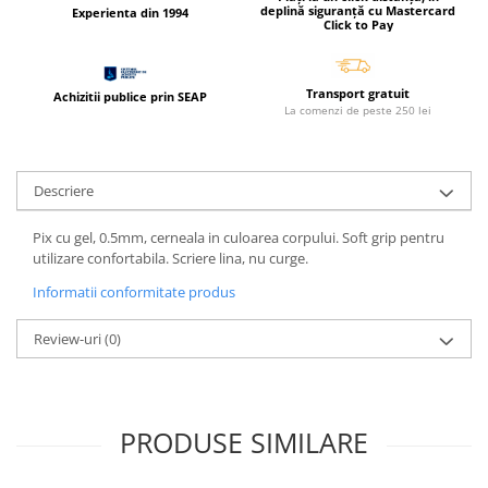
Cerneala si rezerva pentru stilou
deplină siguranță cu Mastercard
Experienta din 1994
Click to Pay
Stilouri
Radiere
Transport gratuit
Achizitii publice prin SEAP
Creta scolara
La comenzi de peste 250 lei
Plastilina
Echere, rigle, raportoare, compase,
Descriere
sabloane, truse geometrie
Echere
Pix cu gel, 0.5mm, cerneala in culoarea corpului. Soft grip pentru
utilizare confortabila. Scriere lina, nu curge.
Rigle
Compas scolar
Informatii conformitate produs
Sabloane
Review-uri
(0)
Truse geometrie
Foarfeci
Markere evidentiatoare text
PRODUSE SIMILARE
Markere permanente
Markere speciale pentru desen