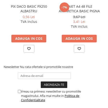
Pixuri si rezerve
PIX DACO BASIC PX250
CAIET A4 48 FILE
-7%
ALBASTRU
ARITMETICA BASIC PIGNA
Produse Craft
0,56 Lei
3,67 Lei
Ghiozdane si genti scolare
TVA inclus
3,41 Lei
TVA inclus
Genti laptop
Penare
ADAUGA IN COS
ADAUGA IN COS
Carti si jocuri pentru copii
Carti de colorat si povestit
Jocuri / Party
Coperti scolare
Newsletter
Nu rata ofertele si promotiile noastre
Diverse articole pentru scoala
Pachete scolare
Produse curatenie
Instrumente de scris
Vreau sa primesc newsletter cu promotiile
magazinului. Afla mai multe in
Politica de
Carioci
Confidentialitate
Cerneala si rezerva pentru stilou