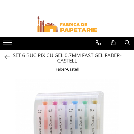
Toate Produsele
Hartie si articole din hartie
Hartie pentru copiator si cartoane
Hartie color pentru copiator
SET 6 BUC PIX CU GEL 0.7MM FAST GEL FABER-
Papetarie personalizata
CASTELL
Pliante
Faber-Castell
Notes adeziv si index adeziv
Bloc Notes-uri brosate
Bloc Notes-uri spiralizate
Etichete
Plicuri personalizate
Plicuri
Tipizate