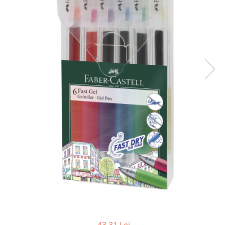
Tipizate autocopiative
Tipizate autocopiative
personalizate
Tipizate offset
Tipizate offset personalizate
Registre
Rezerva cub notes
Indigo si hartie carbon
Caiete pentru birou
Caiete A5
Caiete A4
Produse si rechizite scolare
Caiete si produse din hartie
Caiete A5
Caiete A4
Caiete si blocuri pentru desen