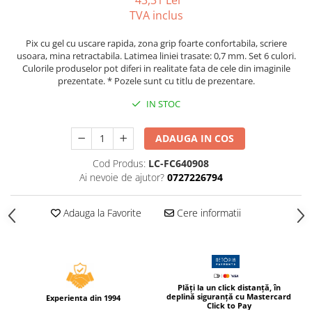
43,31 Lei
Caiete incepatori Tip I, II, III
TVA inclus
Caiete speciale
Pix cu gel cu uscare rapida, zona grip foarte confortabila, scriere
Hartie creponata
usoara, mina retractabila. Latimea liniei trasate: 0,7 mm. Set 6 culori.
Hartie glacee
Culorile produselor pot diferi in realitate fata de cele din imaginile
prezentate. * Pozele sunt cu titlu de prezentare.
Vocabulare
Ierbare scolare
IN STOC
Etichete scolare
Acuarele, guase, tempera si
ADAUGA IN COS
pensule
Cod Produs:
LC-FC640908
Accesorii pictura
Ai nevoie de ajutor?
0727226794
Carioci
Ascutitori
Adauga la Favorite
Cere informatii
Creioane
Creioane cerate
Creioane colorate
Plăți la un click distanță, în
deplină siguranță cu Mastercard
Creioane mecanice si rezerve
Experienta din 1994
Click to Pay