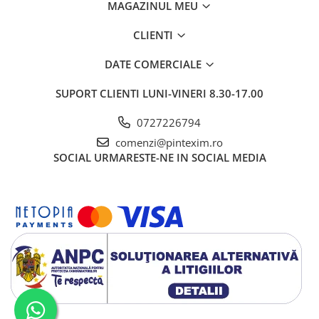
MAGAZINUL MEU
Creioane
CLIENTI
Creioane cerate
Creioane colorate
DATE COMERCIALE
Creioane mecanice si rezerve
SUPORT CLIENTI
LUNI-VINERI 8.30-17.00
Linere si rollere
0727226794
Markere evidentiatoare text
comenzi@pintexim.ro
Markere permanente
SOCIAL
URMARESTE-NE IN SOCIAL MEDIA
Markere whiteboard
Markere flipchart
Markere vopsea / creta lichida
Markere speciale pentru desen
Markere textile
Pixuri si rezerve
Stilouri