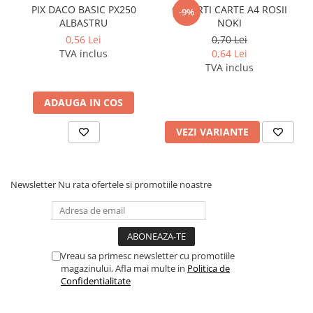
PIX DACO BASIC PX250
COPERTI CARTE A4 ROSII
-9%
Pixuri si rezerve
ALBASTRU
NOKI
Produse Craft
0,56 Lei
0,70 Lei
TVA inclus
0,64 Lei
Ghiozdane si genti scolare
TVA inclus
Genti laptop
Penare
ADAUGA IN COS
Carti si jocuri pentru copii
VEZI VARIANTE
Carti de colorat si povestit
Jocuri / Party
Coperti scolare
Newsletter
Nu rata ofertele si promotiile noastre
Diverse articole pentru scoala
Pachete scolare
Produse curatenie
Vreau sa primesc newsletter cu promotiile
Instrumente de scris
magazinului. Afla mai multe in
Politica de
Confidentialitate
Carioci
Cerneala si rezerva pentru stilou