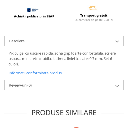
Cerneala si rezerva pentru stilou
Stilouri
Transport gratuit
Achizitii publice prin SEAP
La comenzi de peste 250 lei
Radiere
Creta scolara
Plastilina
Descriere
Echere, rigle, raportoare, compase,
sabloane, truse geometrie
Pix cu gel cu uscare rapida, zona grip foarte confortabila, scriere
usoara, mina retractabila. Latimea liniei trasate: 0,7 mm. Set 6
Echere
culori.
Rigle
Informatii conformitate produs
Compas scolar
Sabloane
Review-uri
(0)
Truse geometrie
Foarfeci
Markere evidentiatoare text
PRODUSE SIMILARE
Markere permanente
Markere speciale pentru desen