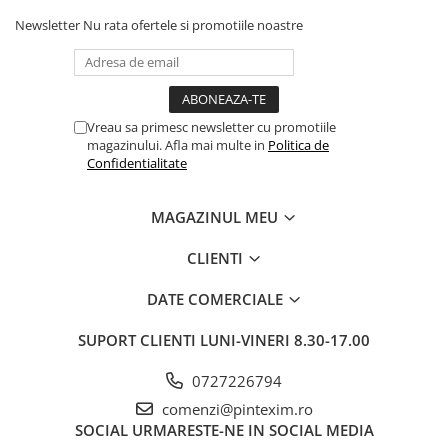
Creioane
Newsletter
Nu rata ofertele si promotiile noastre
Creioane cerate
Creioane colorate
Creioane mecanice si rezerve
Vreau sa primesc newsletter cu promotiile
Linere si rollere
magazinului. Afla mai multe in
Politica de
Confidentialitate
Markere evidentiatoare text
Markere permanente
MAGAZINUL MEU
Markere whiteboard
CLIENTI
Markere flipchart
Markere vopsea / creta lichida
DATE COMERCIALE
Markere speciale pentru desen
SUPORT CLIENTI
LUNI-VINERI 8.30-17.00
Markere textile
0727226794
Pixuri si rezerve
comenzi@pintexim.ro
Stilouri
SOCIAL
URMARESTE-NE IN SOCIAL MEDIA