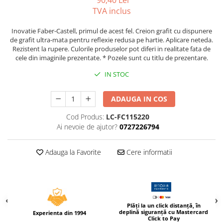
90,40 Lei
Caiete incepatori Tip I, II, III
TVA inclus
Caiete speciale
Inovatie Faber-Castell, primul de acest fel. Creion grafit cu dispunere
Hartie creponata
de grafit ultra-mata pentru reflexie redusa pe hartie. Aplicare neteda.
Hartie glacee
Rezistent la rupere. Culorile produselor pot diferi in realitate fata de
cele din imaginile prezentate. * Pozele sunt cu titlu de prezentare.
Vocabulare
Ierbare scolare
IN STOC
Etichete scolare
Acuarele, guase, tempera si
ADAUGA IN COS
pensule
Cod Produs:
LC-FC115220
Accesorii pictura
Ai nevoie de ajutor?
0727226794
Carioci
Ascutitori
Adauga la Favorite
Cere informatii
Creioane
Creioane cerate
Creioane colorate
Plăți la un click distanță, în
deplină siguranță cu Mastercard
Creioane mecanice si rezerve
Experienta din 1994
Click to Pay