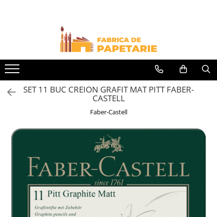
Toate Produsele
Hartie si articole din hartie
Hartie pentru copiator si cartoane
Hartie color pentru copiator
SET 11 BUC CREION GRAFIT MAT PITT FABER-
Papetarie personalizata
CASTELL
Pliante
Faber-Castell
Notes adeziv si index adeziv
Bloc Notes-uri brosate
Bloc Notes-uri spiralizate
Etichete
Plicuri personalizate
Plicuri
Tipizate