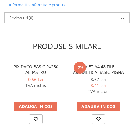
Informatii conformitate produs
Pixuri si rezerve
Produse Craft
Review-uri
(0)
Ghiozdane si genti scolare
Genti laptop
Penare
PRODUSE SIMILARE
Carti si jocuri pentru copii
Carti de colorat si povestit
PIX DACO BASIC PX250
CAIET A4 48 FILE
-7%
Jocuri / Party
ALBASTRU
ARITMETICA BASIC PIGNA
Coperti scolare
0,56 Lei
3,67 Lei
TVA inclus
3,41 Lei
Diverse articole pentru scoala
TVA inclus
Pachete scolare
Produse curatenie
ADAUGA IN COS
ADAUGA IN COS
Instrumente de scris
Carioci
Cerneala si rezerva pentru stilou