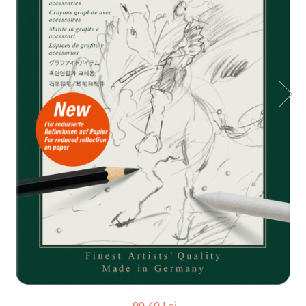
Tipizate autocopiative
Tipizate autocopiative
personalizate
Tipizate offset
Tipizate offset personalizate
Registre
Rezerva cub notes
Indigo si hartie carbon
Caiete pentru birou
Caiete A5
Caiete A4
Produse si rechizite scolare
Caiete si produse din hartie
Caiete A5
Caiete A4
Caiete si blocuri pentru desen