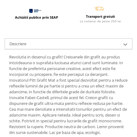
Cerneala si rezerva pentru stilou
Stilouri
Transport gratuit
Achizitii publice prin SEAP
La comenzi de peste 250 lei
Radiere
Creta scolara
Plastilina
Descriere
Echere, rigle, raportoare, compase,
sabloane, truse geometrie
Revolutia in desenul cu grafit! Creioanele din grafit au produs
intotdeauna o suprafata lucioasa atunci cand sunt luminate. In
Echere
functie de preferinta persoanei creative, acest efect este fie
Rigle
incorporat cu pricepere, fie este perceput ca deranjant.
Inovatorul Pitt Grafit Mat a fost special dezvoltat pentru a reduce
Compas scolar
reflexiile luminii de pe hartie si pentru a crea un efect maxim de
Sabloane
adancime, in functie de diferitele grade de duritate folosite.
Inovatie Faber-Castell, primul de acest fel. Creion grafit cu
Truse geometrie
dispunere de grafit ultra-mata pentru reflexie redusa pe hartie.
Foarfeci
Cea mai mare densitate a intensitatii tonurilor pentru un efect de
adancime maxim. Aplicare neteda. Ideal pentru scris, desen si
Markere evidentiatoare text
schite. Potrivit in special pentru lucrarile de grafit monocrome.
Markere permanente
Rezistent la rupere. Productie neutra de carbon. Lemn provenit
din surse sustenabile. Lac pe baza de apa, ecologic.
Markere speciale pentru desen