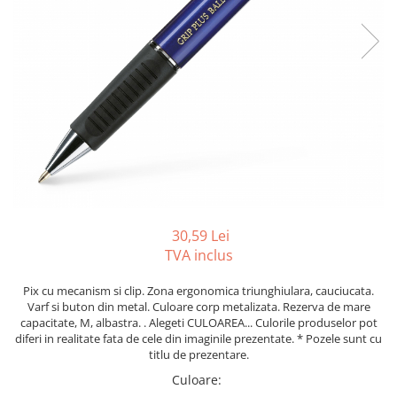
Foarfeci
Diverse articole organizare
Tipizate autocopiative
Carioci
Markere speciale pentru desen
arhivare
personalizate
Tus, tusiere
Ascutitori
Markere textile
Tipizate offset
Lipici
Creioane
Pixuri si rezerve
Tipizate offset personalizate
Perforatoare
Creioane cerate
Registre
Stilouri
Pioneze
Creioane colorate
Rezerva cub notes
Instrumente pentru proiectare
Suporti documente/accesorii de
Creioane mecanice si rezerve
Indigo si hartie carbon
birou/instrumente de scris
Cerneala si rezerva pentru stilou
Caiete pentru birou
Stilouri
Caiete A5
Caiete A4
30,59 Lei
Radiere
TVA inclus
Creta scolara
Plastilina
Pix cu mecanism si clip. Zona ergonomica triunghiulara, cauciucata.
Varf si buton din metal. Culoare corp metalizata. Rezerva de mare
Echere, rigle, raportoare, compase,
capacitate, M, albastra. . Alegeti CULOAREA... Culorile produselor pot
sabloane, truse geometrie
diferi in realitate fata de cele din imaginile prezentate. * Pozele sunt cu
titlu de prezentare.
Echere
Culoare
:
Rigle