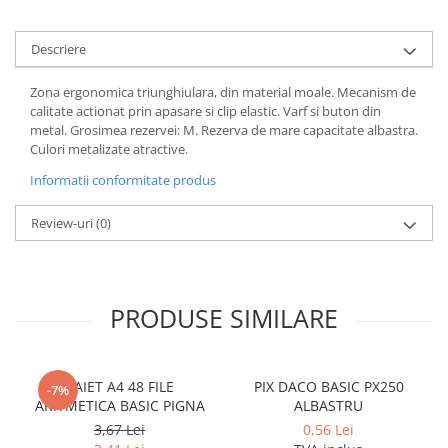
Coperti scolare
Diverse articole pentru scoala
Descriere
Pachete scolare
Zona ergonomica triunghiulara, din material moale. Mecanism de
calitate actionat prin apasare si clip elastic. Varf si buton din
metal. Grosimea rezervei: M. Rezerva de mare capacitate albastra.
Culori metalizate atractive.
Informatii conformitate produs
Review-uri
(0)
PRODUSE SIMILARE
CAIET A4 48 FILE
PIX DACO BASIC PX250
-7%
ARITMETICA BASIC PIGNA
ALBASTRU
3,67 Lei
0,56 Lei