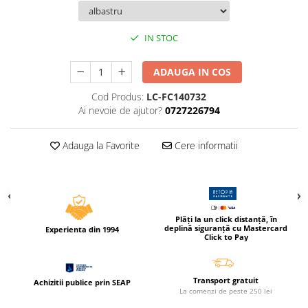
Compas scolar
Sabloane
IN STOC
Truse geometrie
Foarfeci
ADAUGA IN COS
Markere evidentiatoare text
Cod Produs:
LC-FC140732
Markere permanente
Ai nevoie de ajutor?
0727226794
Markere speciale pentru desen
Adauga la Favorite
Cere informatii
Pixuri si rezerve
Produse Craft
Ghiozdane si genti scolare
Genti laptop
Plăți la un click distanță, în
deplină siguranță cu Mastercard
Experienta din 1994
Penare
Click to Pay
Carti si jocuri pentru copii
Carti de colorat si povestit
Transport gratuit
Achizitii publice prin SEAP
La comenzi de peste 250 lei
Jocuri / Party