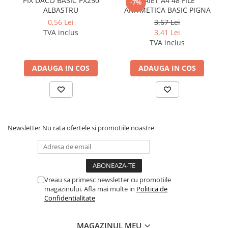
PIX DACO BASIC PX250
CAIET A4 48 FILE
-7%
ALBASTRU
ARITMETICA BASIC PIGNA
Pixuri si rezerve
0,56 Lei
3,67 Lei
Produse Craft
TVA inclus
3,41 Lei
TVA inclus
Ghiozdane si genti scolare
Genti laptop
ADAUGA IN COS
ADAUGA IN COS
Penare
Carti si jocuri pentru copii
Carti de colorat si povestit
Jocuri / Party
Newsletter
Nu rata ofertele si promotiile noastre
Coperti scolare
Diverse articole pentru scoala
Pachete scolare
Vreau sa primesc newsletter cu promotiile
Produse curatenie
magazinului. Afla mai multe in
Politica de
Instrumente de scris
Confidentialitate
Carioci
Cerneala si rezerva pentru stilou
MAGAZINUL MEU