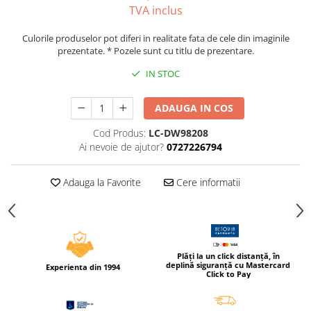
TVA inclus
Caiete incepatori Tip I, II, III
Caiete speciale
Culorile produselor pot diferi in realitate fata de cele din imaginile
Hartie creponata
prezentate. * Pozele sunt cu titlu de prezentare.
Hartie glacee
IN STOC
Vocabulare
Ierbare scolare
ADAUGA IN COS
Etichete scolare
Cod Produs:
LC-DW98208
Acuarele, guase, tempera si
Ai nevoie de ajutor?
0727226794
pensule
Accesorii pictura
Adauga la Favorite
Cere informatii
Carioci
Ascutitori
Creioane
Creioane cerate
Plăți la un click distanță, în
deplină siguranță cu Mastercard
Experienta din 1994
Creioane colorate
Click to Pay
Creioane mecanice si rezerve