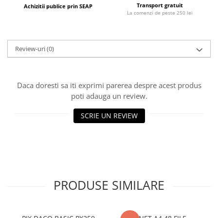
Cerneala si rezerva pentru stilou
Transport gratuit
Achizitii publice prin SEAP
La comenzi de peste 250 lei
Stilouri
Radiere
Review-uri
(0)
Creta scolara
Plastilina
Echere, rigle, raportoare, compase,
Daca doresti sa iti exprimi parerea despre acest produs
sabloane, truse geometrie
poti adauga un review.
Echere
SCRIE UN REVIEW
Rigle
Compas scolar
Sabloane
Truse geometrie
Foarfeci
PRODUSE SIMILARE
Markere evidentiatoare text
Markere permanente
Markere speciale pentru desen