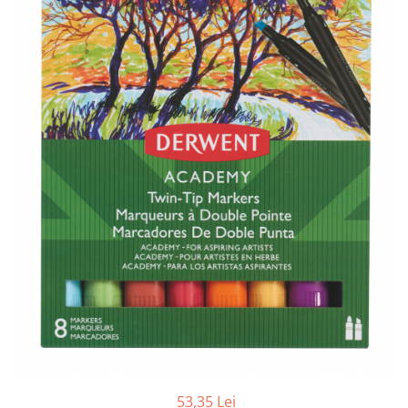
Tipizate autocopiative
Tipizate autocopiative
personalizate
Tipizate offset
Tipizate offset personalizate
Registre
Rezerva cub notes
Indigo si hartie carbon
Caiete pentru birou
Caiete A5
Caiete A4
Produse si rechizite scolare
Caiete si produse din hartie
Caiete A5
Caiete A4
Caiete si blocuri pentru desen
53,35 Lei