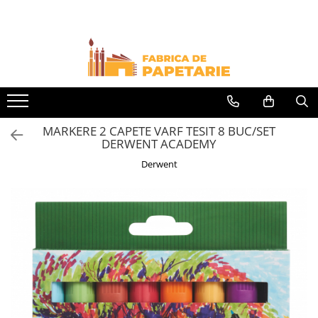
Toate Produsele
Hartie si articole din hartie
Hartie pentru copiator si cartoane
Hartie color pentru copiator
MARKERE 2 CAPETE VARF TESIT 8 BUC/SET
Papetarie personalizata
DERWENT ACADEMY
Pliante
Derwent
Notes adeziv si index adeziv
Bloc Notes-uri brosate
Bloc Notes-uri spiralizate
Etichete
Plicuri personalizate
Plicuri
Tipizate