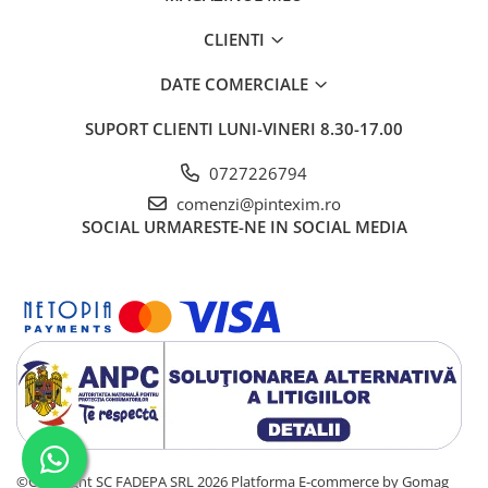
Creioane
CLIENTI
Creioane cerate
DATE COMERCIALE
Creioane colorate
Creioane mecanice si rezerve
SUPORT CLIENTI
LUNI-VINERI 8.30-17.00
Linere si rollere
0727226794
Markere evidentiatoare text
comenzi@pintexim.ro
Markere permanente
SOCIAL
URMARESTE-NE IN SOCIAL MEDIA
Markere whiteboard
Markere flipchart
Markere vopsea / creta lichida
Markere speciale pentru desen
Markere textile
Pixuri si rezerve
Stilouri
©Copyright SC FADEPA SRL 2026
Platforma E-commerce by Gomag