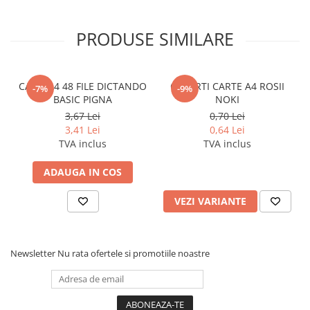
Pixuri si rezerve
PRODUSE SIMILARE
Produse Craft
Ghiozdane si genti scolare
Genti laptop
CAIET A4 48 FILE DICTANDO
COPERTI CARTE A4 ROSII
-7%
-9%
BASIC PIGNA
NOKI
Penare
3,67 Lei
0,70 Lei
Carti si jocuri pentru copii
3,41 Lei
0,64 Lei
TVA inclus
TVA inclus
Carti de colorat si povestit
Jocuri / Party
ADAUGA IN COS
Coperti scolare
VEZI VARIANTE
Diverse articole pentru scoala
Pachete scolare
Produse curatenie
Newsletter
Nu rata ofertele si promotiile noastre
Instrumente de scris
Carioci
Cerneala si rezerva pentru stilou