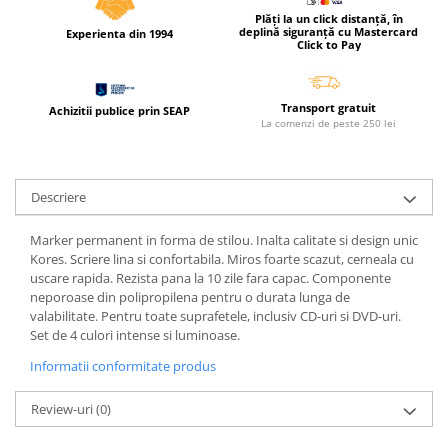
Cerneala si rezerva pentru stilou
Plăți la un click distanță, în
deplină siguranță cu Mastercard
Experienta din 1994
Stilouri
Click to Pay
Radiere
Creta scolara
Transport gratuit
Achizitii publice prin SEAP
La comenzi de peste 250 lei
Plastilina
Echere, rigle, raportoare, compase,
sabloane, truse geometrie
Descriere
Echere
Marker permanent in forma de stilou. Inalta calitate si design unic
Rigle
Kores. Scriere lina si confortabila. Miros foarte scazut, cerneala cu
Compas scolar
uscare rapida. Rezista pana la 10 zile fara capac. Componente
Sabloane
neporoase din polipropilena pentru o durata lunga de
valabilitate. Pentru toate suprafetele, inclusiv CD-uri si DVD-uri.
Truse geometrie
Set de 4 culori intense si luminoase.
Foarfeci
Informatii conformitate produs
Markere evidentiatoare text
Markere permanente
Review-uri
(0)
Markere speciale pentru desen