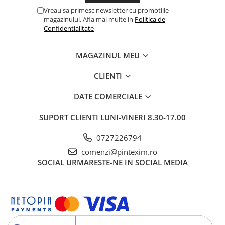
Creioane
Vreau sa primesc newsletter cu promotiile
magazinului. Afla mai multe in
Politica de
Creioane cerate
Confidentialitate
Creioane colorate
MAGAZINUL MEU
Creioane mecanice si rezerve
Linere si rollere
CLIENTI
Markere evidentiatoare text
DATE COMERCIALE
Markere permanente
SUPORT CLIENTI
LUNI-VINERI 8.30-17.00
Markere whiteboard
Markere flipchart
0727226794
Markere vopsea / creta lichida
comenzi@pintexim.ro
SOCIAL
URMARESTE-NE IN SOCIAL MEDIA
Markere speciale pentru desen
Markere textile
Pixuri si rezerve
Stilouri