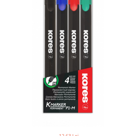
Tipizate autocopiative
Tipizate autocopiative
personalizate
Tipizate offset
Tipizate offset personalizate
Registre
Rezerva cub notes
Indigo si hartie carbon
Caiete pentru birou
Caiete A5
Caiete A4
Produse si rechizite scolare
Caiete si produse din hartie
Caiete A5
Caiete A4
Caiete si blocuri pentru desen