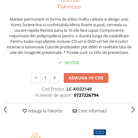
12,63 Lei
Caiete incepatori Tip I, II, III
TVA inclus
Caiete speciale
Marker permanent in forma de stilou Inalta calitate si design unic
Hartie creponata
Kores Scriere lina si confortabila Miros foarte scazut, cerneala cu
Hartie glacee
uscare rapida Rezista pana la 10 zile fara capac Componente
neporoase din polipropilena pentru o durata lunga de valabilitate
Vocabulare
Pentru toate suprafetele, inclusiv CD-uri si DVD-uri Set de 4 culori
Ierbare scolare
intense si luminoase Culorile produselor pot diferi in realitate fata de
Etichete scolare
cele din imaginile prezentate. * Pozele sunt cu titlu de prezentare.
Acuarele, guase, tempera si
IN STOC
pensule
Accesorii pictura
ADAUGA IN COS
Carioci
Cod Produs:
LC-KO22140
Ascutitori
Ai nevoie de ajutor?
0727226794
Creioane
Adauga la Favorite
Cere informatii
Creioane cerate
Creioane colorate
Creioane mecanice si rezerve