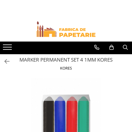
Toate Produsele
Hartie si articole din hartie
Hartie pentru copiator si cartoane
Hartie color pentru copiator
Papetarie personalizata
MARKER PERMANENT SET 4 1MM KORES
Pliante
KORES
Notes adeziv si index adeziv
Bloc Notes-uri brosate
Bloc Notes-uri spiralizate
Etichete
Plicuri personalizate
Plicuri
Tipizate