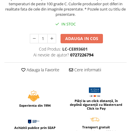
Foarfeci
Diverse articole organizare
temperaturi de peste 100 grade C. Culorile produselor pot diferi in
Tipizate autocopiative
Carioci
Markere speciale pentru desen
realitate fata de cele din imaginile prezentate. * Pozele sunt cu titlu de
arhivare
personalizate
Tus, tusiere
Ascutitori
prezentare.
Markere textile
Tipizate offset
Lipici
Creioane
IN STOC
Pixuri si rezerve
Tipizate offset personalizate
Perforatoare
Creioane cerate
Registre
Stilouri
ADAUGA IN COS
Pioneze
Creioane colorate
Rezerva cub notes
Instrumente pentru proiectare
Suporti documente/accesorii de
Cod Produs:
LC-CE893601
Creioane mecanice si rezerve
Indigo si hartie carbon
birou/instrumente de scris
Ai nevoie de ajutor?
0727226794
Cerneala si rezerva pentru stilou
Caiete pentru birou
Stilouri
Adauga la Favorite
Cere informatii
Caiete A5
Caiete A4
Radiere
Creta scolara
Plastilina
Plăți la un click distanță, în
Echere, rigle, raportoare, compase,
deplină siguranță cu Mastercard
Experienta din 1994
Click to Pay
sabloane, truse geometrie
Echere
Rigle
Transport gratuit
Achizitii publice prin SEAP