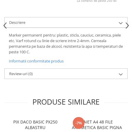
La comenzi de peste 250 lei
Compas scolar
Sabloane
Truse geometrie
Descriere
Foarfeci
Marker permanent pentru: plastic, sticla, cauciuc, ceramica, piele
Markere evidentiatoare text
etc. Varf rotund cu linie de scriere intre 2-4mm. Cerneala
Markere permanente
permanenta pe baza de alcool, rezistenta la apa si temperaturi de
peste 100 C.
Markere speciale pentru desen
Informatii conformitate produs
Pixuri si rezerve
Produse Craft
Review-uri
(0)
Ghiozdane si genti scolare
Genti laptop
PRODUSE SIMILARE
Penare
Carti si jocuri pentru copii
Carti de colorat si povestit
PIX DACO BASIC PX250
CAIET A4 48 FILE
-7%
Jocuri / Party
ALBASTRU
ARITMETICA BASIC PIGNA