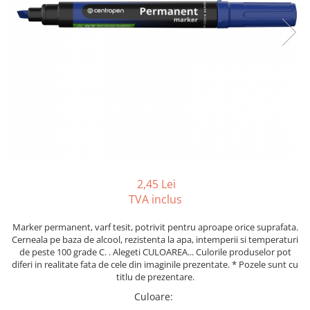
Foarfeci
Diverse articole organizare
Tipizate autocopiative
Carioci
Markere speciale pentru desen
arhivare
personalizate
Tus, tusiere
Ascutitori
Markere textile
Tipizate offset
Lipici
Creioane
Pixuri si rezerve
Tipizate offset personalizate
Perforatoare
Creioane cerate
Registre
Stilouri
Pioneze
Creioane colorate
Rezerva cub notes
Instrumente pentru proiectare
Suporti documente/accesorii de
Creioane mecanice si rezerve
Indigo si hartie carbon
birou/instrumente de scris
Cerneala si rezerva pentru stilou
Caiete pentru birou
Stilouri
Caiete A5
Caiete A4
2,45 Lei
Radiere
TVA inclus
Creta scolara
Plastilina
Marker permanent, varf tesit, potrivit pentru aproape orice suprafata.
Cerneala pe baza de alcool, rezistenta la apa, intemperii si temperaturi
Echere, rigle, raportoare, compase,
de peste 100 grade C. . Alegeti CULOAREA... Culorile produselor pot
sabloane, truse geometrie
diferi in realitate fata de cele din imaginile prezentate. * Pozele sunt cu
titlu de prezentare.
Echere
Culoare
:
Rigle