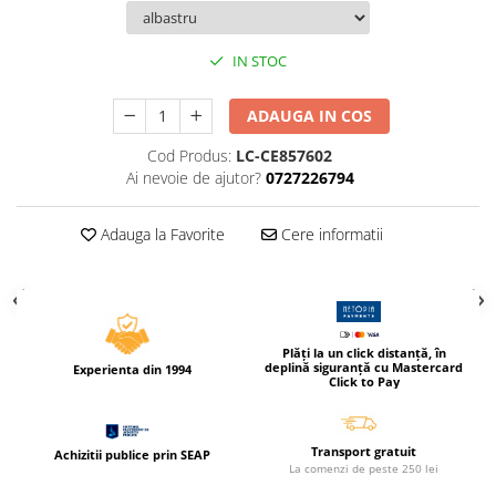
Compas scolar
Sabloane
IN STOC
Truse geometrie
Foarfeci
ADAUGA IN COS
Markere evidentiatoare text
Cod Produs:
LC-CE857602
Markere permanente
Ai nevoie de ajutor?
0727226794
Markere speciale pentru desen
Adauga la Favorite
Cere informatii
Pixuri si rezerve
Produse Craft
Ghiozdane si genti scolare
Genti laptop
Plăți la un click distanță, în
deplină siguranță cu Mastercard
Experienta din 1994
Penare
Click to Pay
Carti si jocuri pentru copii
Carti de colorat si povestit
Transport gratuit
Achizitii publice prin SEAP
La comenzi de peste 250 lei
Jocuri / Party