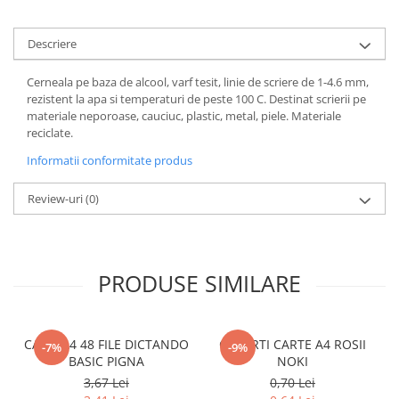
Coperti scolare
Diverse articole pentru scoala
Descriere
Pachete scolare
Cerneala pe baza de alcool, varf tesit, linie de scriere de 1-4.6 mm,
rezistent la apa si temperaturi de peste 100 C. Destinat scrierii pe
materiale neporoase, cauciuc, plastic, metal, piele. Materiale
reciclate.
Informatii conformitate produs
Review-uri
(0)
PRODUSE SIMILARE
CAIET A4 48 FILE DICTANDO
COPERTI CARTE A4 ROSII
-7%
-9%
BASIC PIGNA
NOKI
3,67 Lei
0,70 Lei