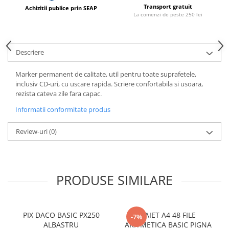
Compas scolar
Transport gratuit
Achizitii publice prin SEAP
La comenzi de peste 250 lei
Sabloane
Truse geometrie
Foarfeci
Descriere
Markere evidentiatoare text
Marker permanent de calitate, util pentru toate suprafetele,
Markere permanente
inclusiv CD-uri, cu uscare rapida. Scriere confortabila si usoara,
rezista cateva zile fara capac.
Markere speciale pentru desen
Informatii conformitate produs
Pixuri si rezerve
Produse Craft
Review-uri
(0)
Ghiozdane si genti scolare
Genti laptop
Penare
PRODUSE SIMILARE
Carti si jocuri pentru copii
Carti de colorat si povestit
PIX DACO BASIC PX250
CAIET A4 48 FILE
-7%
Jocuri / Party
ALBASTRU
ARITMETICA BASIC PIGNA