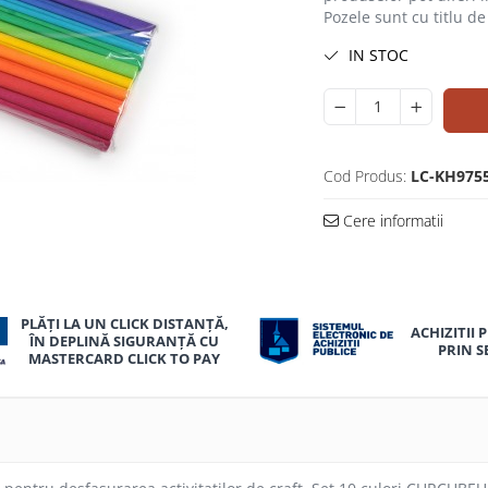
Pozele sunt cu titlu d
IN STOC
Cod Produs:
LC-KH975
Cere informatii
uie
PLĂȚI LA UN CLICK DISTANȚĂ,
ok
ACHIZITII 
ÎN DEPLINĂ SIGURANȚĂ CU
PRIN S
MASTERCARD CLICK TO PAY