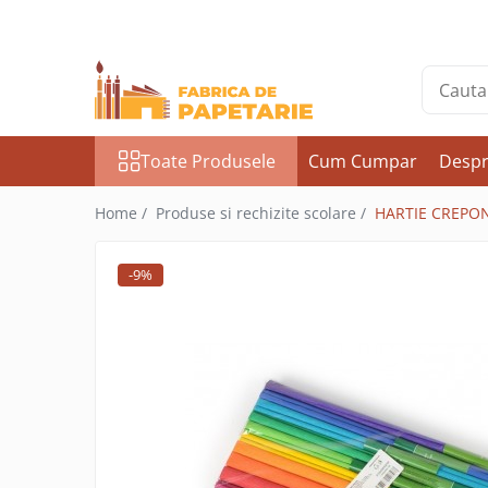
Toate Produsele
Hartie si articole din hartie
Hartie pentru copiator si cartoane
Toate Produsele
Cum Cumpar
Despr
Hartie color pentru copiator
Papetarie personalizata
Home /
Produse si rechizite scolare /
HARTIE CREPO
Pliante
-9%
Notes adeziv si index adeziv
Bloc Notes-uri brosate
Bloc Notes-uri spiralizate
Etichete
Plicuri personalizate
Plicuri
Tipizate