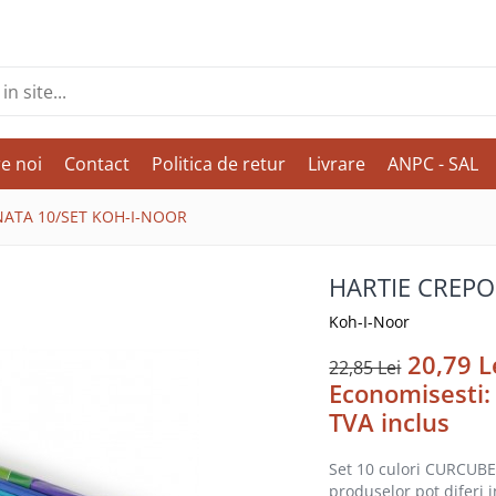
e noi
Contact
Politica de retur
Livrare
ANPC - SAL
NATA 10/SET KOH-I-NOOR
HARTIE CREPO
Koh-I-Noor
20,79 L
22,85 Lei
Economisesti
TVA inclus
Set 10 culori CURCUBE
produselor pot diferi i