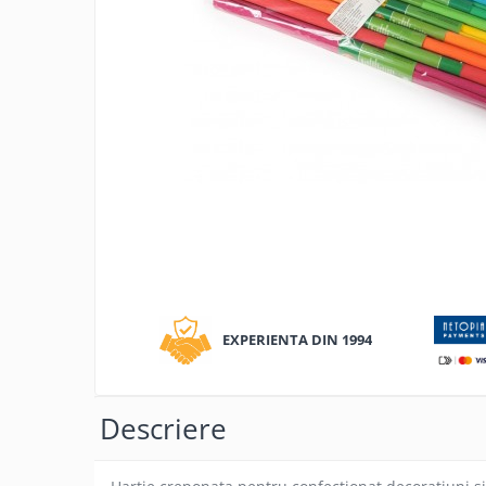
Tipizate autocopiative
Tipizate autocopiative
personalizate
Tipizate offset
Tipizate offset personalizate
Registre
Rezerva cub notes
Indigo si hartie carbon
Caiete pentru birou
Distrib
Caiete A5
pe
Caiete A4
Facebo
EXPERIENTA DIN 1994
Produse si rechizite scolare
Caiete si produse din hartie
Caiete A5
Descriere
Caiete A4
Caiete si blocuri pentru desen