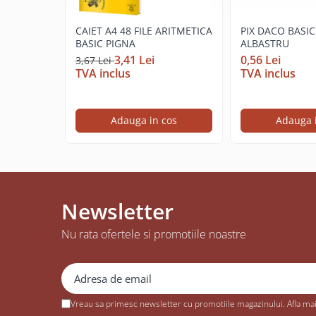
Cerneala si rezerva pentru stilou
Stilouri
CAIET A4 48 FILE ARITMETICA
PIX DACO BASIC
BASIC PIGNA
ALBASTRU
Radiere
3,41 Lei
0,56 Lei
3,67 Lei
TVA inclus
TVA inclus
Creta scolara
Plastilina
Echere, rigle, raportoare, compase,
Adauga in cos
Adauga 
sabloane, truse geometrie
Echere
Rigle
Compas scolar
Newsletter
Sabloane
Truse geometrie
Nu rata ofertele si promotiile noastre
Foarfeci
Markere evidentiatoare text
Markere permanente
Vreau sa primesc newsletter cu promotiile magazinului. Afla ma
Markere speciale pentru desen