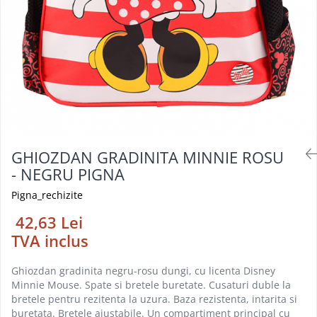
Foarfeci
Diverse articole organizare
Tipizate autocopiative
Carioci
Markere speciale pentru desen
arhivare
personalizate
Tus, tusiere
Ascutitori
Markere textile
Tipizate offset
Lipici
Creioane
Pixuri si rezerve
Tipizate offset personalizate
Perforatoare
Creioane cerate
Registre
Stilouri
Pioneze
Creioane colorate
Rezerva cub notes
Instrumente pentru proiectare
Suporti documente/accesorii de
Creioane mecanice si rezerve
Indigo si hartie carbon
birou/instrumente de scris
Cerneala si rezerva pentru stilou
Caiete pentru birou
GHIOZDAN GRADINITA MINNIE ROSU
Stilouri
Caiete A5
- NEGRU PIGNA
Caiete A4
Radiere
Pigna_rechizite
Creta scolara
42,63 Lei
Plastilina
TVA inclus
Echere, rigle, raportoare, compase,
sabloane, truse geometrie
Ghiozdan gradinita negru-rosu dungi, cu licenta Disney
Minnie Mouse. Spate si bretele buretate. Cusaturi duble la
Echere
bretele pentru rezitenta la uzura. Baza rezistenta, intarita si
Rigle
buretata. Bretele ajustabile. Un compartiment principal cu