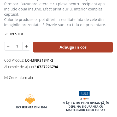
Compas scolar
fermoar. Buzunare laterale cu plasa pentru recipient apa.
Include doua insigne. Efect print auriu. Interior complet
Sabloane
captusit.
Truse geometrie
Culorile produselor pot diferi in realitate fata de cele din
Foarfeci
imaginile prezentate. * Pozele sunt cu titlu de prezentare.
Markere evidentiatoare text
IN STOC
Markere permanente
Adauga in cos
Markere speciale pentru desen
Pixuri si rezerve
Cod Produs:
LC-MNRS1841-2
Produse Craft
Ai nevoie de ajutor?
0727226794
Ghiozdane si genti scolare
Cere informatii
Genti laptop
Penare
Carti si jocuri pentru copii
PLĂȚI LA UN CLICK DISTANȚĂ, ÎN
Carti de colorat si povestit
DEPLINĂ SIGURANȚĂ CU
EXPERIENTA DIN 1994
MASTERCARD CLICK TO PAY
Jocuri / Party