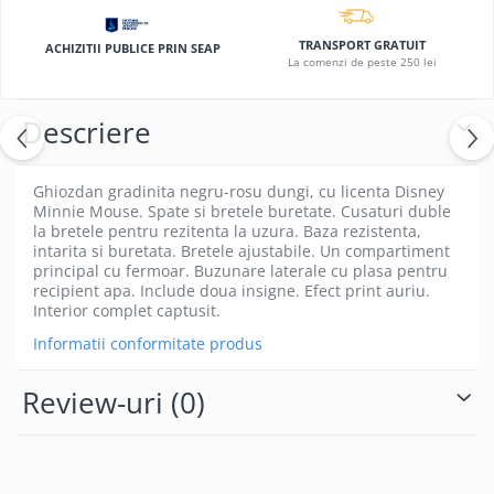
Coperti scolare
Diverse articole pentru scoala
TRANSPORT GRATUIT
ACHIZITII PUBLICE PRIN SEAP
La comenzi de peste 250 lei
Pachete scolare
Descriere
Ghiozdan gradinita negru-rosu dungi, cu licenta Disney
Minnie Mouse. Spate si bretele buretate. Cusaturi duble
la bretele pentru rezitenta la uzura. Baza rezistenta,
intarita si buretata. Bretele ajustabile. Un compartiment
principal cu fermoar. Buzunare laterale cu plasa pentru
recipient apa. Include doua insigne. Efect print auriu.
Interior complet captusit.
Informatii conformitate produs
Review-uri
(0)