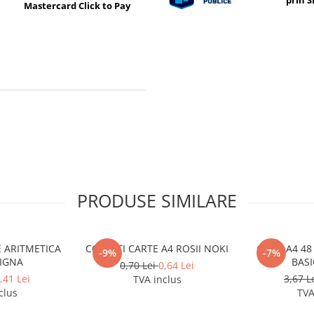
prin 
Mastercard Click to Pay
PRODUSE SIMILARE
LE ARITMETICA
COPERTI CARTE A4 ROSII NOKI
CAIET A4 48
-9%
-7%
PIGNA
BASI
0,70 Lei
0,64 Lei
,41 Lei
3,67 L
TVA inclus
clus
TVA