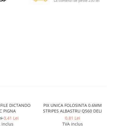
SEAP
La comenzi de peste 250 lei
 FILE DICTANDO
PIX UNICA FOLOSINTA 0.6MM
CREION GR
C PIGNA
STRIPES ALBASTRU Q560 DELI
LEMN
ei
3,41 Lei
0,81 Lei
 inclus
TVA inclus