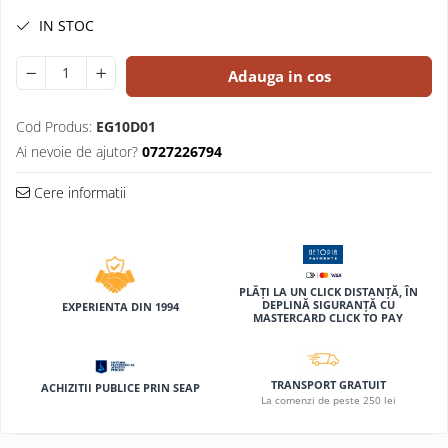
Compas scolar
IN STOC
Sabloane
Truse geometrie
Adauga in cos
Foarfeci
Markere evidentiatoare text
Cod Produs:
EG10D01
Ai nevoie de ajutor?
0727226794
Markere permanente
Markere speciale pentru desen
Cere informatii
Pixuri si rezerve
Produse Craft
Ghiozdane si genti scolare
PLĂȚI LA UN CLICK DISTANȚĂ, ÎN
DEPLINĂ SIGURANȚĂ CU
Genti laptop
EXPERIENTA DIN 1994
MASTERCARD CLICK TO PAY
Penare
Carti si jocuri pentru copii
TRANSPORT GRATUIT
ACHIZITII PUBLICE PRIN SEAP
Carti de colorat si povestit
La comenzi de peste 250 lei
Jocuri / Party