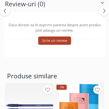
Coperti scolare
Review-uri
(0)
Diverse articole pentru scoala
Pachete scolare
Daca doresti sa iti exprimi parerea despre acest produs
poti adauga un review.
Scrie un review
Produse similare
-7%