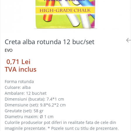
Foarfeci
Diverse articole organizare
Tipizate autocopiative
Carioci
Markere speciale pentru desen
arhivare
personalizate
Tus, tusiere
Ascutitori
Markere textile
Tipizate offset
Lipici
Creioane
Pixuri si rezerve
Tipizate offset personalizate
Perforatoare
Creioane cerate
Registre
Stilouri
Pioneze
Creta alba rotunda 12 buc/set
Creioane colorate
Rezerva cub notes
Instrumente pentru proiectare
Suporti documente/accesorii de
EVO
Creioane mecanice si rezerve
Indigo si hartie carbon
birou/instrumente de scris
Cerneala si rezerva pentru stilou
0,71 Lei
Caiete pentru birou
TVA inclus
Stilouri
Caiete A5
Caiete A4
Radiere
Forma rotunda
Creta scolara
Culoare: alba
Ambalare: 12 buc/set
Plastilina
Dimensiuni (bucata): 7.4*1 cm
Echere, rigle, raportoare, compase,
Dimensiune (set): 9.8*6.2*2 cm
sabloane, truse geometrie
Greutate (set): 58 gr
Diametru maxim: Ø 1 cm
Echere
Culorile produselor pot diferi in realitate fata de cele din
Rigle
imaginile prezentate. * Pozele sunt cu titlu de prezentare.