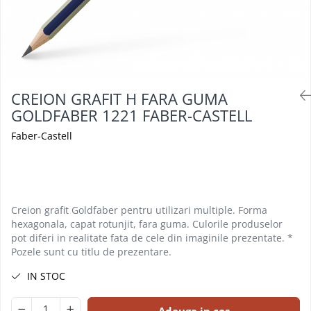
Foarfeci
Diverse articole organizare
Tipizate autocopiative
Carioci
Markere speciale pentru desen
arhivare
personalizate
Tus, tusiere
Ascutitori
Markere textile
Tipizate offset
Lipici
Creioane
Pixuri si rezerve
Tipizate offset personalizate
Perforatoare
Creioane cerate
Registre
Stilouri
Pioneze
CREION GRAFIT H FARA GUMA
Creioane colorate
Rezerva cub notes
Instrumente pentru proiectare
GOLDFABER 1221 FABER-CASTELL
Suporti documente/accesorii de
Creioane mecanice si rezerve
Indigo si hartie carbon
birou/instrumente de scris
Faber-Castell
Cerneala si rezerva pentru stilou
Caiete pentru birou
Stilouri
Caiete A5
Caiete A4
Radiere
Creta scolara
Creion grafit Goldfaber pentru utilizari multiple. Forma
hexagonala, capat rotunjit, fara guma. Culorile produselor
Plastilina
pot diferi in realitate fata de cele din imaginile prezentate. *
Echere, rigle, raportoare, compase,
Pozele sunt cu titlu de prezentare.
sabloane, truse geometrie
IN STOC
Echere
Rigle