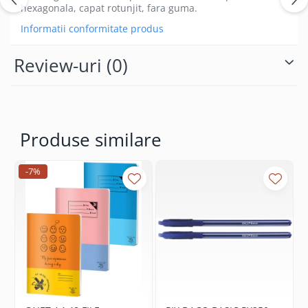
Coperti scolare
hexagonala, capat rotunjit, fara guma.
Diverse articole pentru scoala
Informatii conformitate produs
Pachete scolare
Review-uri
(0)
Produse similare
-7%