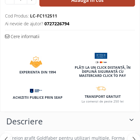
Adauga in cos
Compas scolar
Sabloane
Cod Produs:
LC-FC112511
Truse geometrie
Ai nevoie de ajutor?
0727226794
Foarfeci
Cere informatii
Markere evidentiatoare text
Markere permanente
Markere speciale pentru desen
Pixuri si rezerve
PLĂȚI LA UN CLICK DISTANȚĂ, ÎN
DEPLINĂ SIGURANȚĂ CU
EXPERIENTA DIN 1994
MASTERCARD CLICK TO PAY
Produse Craft
Ghiozdane si genti scolare
Genti laptop
TRANSPORT GRATUIT
ACHIZITII PUBLICE PRIN SEAP
La comenzi de peste 250 lei
Penare
Carti si jocuri pentru copii
Descriere
Carti de colorat si povestit
Jocuri / Party
Creion grafit Goldfaber pentru utilizari multiple. Forma