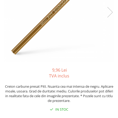
Tipizate autocopiative
Tipizate autocopiative
personalizate
Tipizate offset
Tipizate offset personalizate
Registre
Rezerva cub notes
Indigo si hartie carbon
Caiete pentru birou
9,96 Lei
Caiete A5
TVA inclus
Caiete A4
Produse si rechizite scolare
Creion carbune presat Pitt. Nuanta cea mai intensa de negru. Aplicare
moale, usoara. Grad de duritate: mediu. Culorile produselor pot diferi
Caiete si produse din hartie
in realitate fata de cele din imaginile prezentate. * Pozele sunt cu titlu
de prezentare.
Caiete A5
Caiete A4
IN STOC
Caiete si blocuri pentru desen