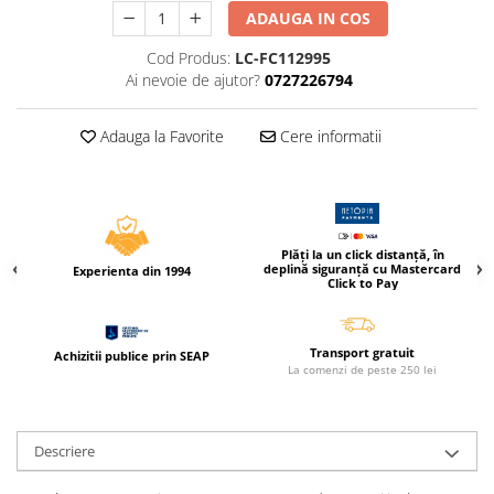
Caiete incepatori Tip I, II, III
ADAUGA IN COS
Caiete speciale
Cod Produs:
LC-FC112995
Hartie creponata
Ai nevoie de ajutor?
0727226794
Hartie glacee
Vocabulare
Adauga la Favorite
Cere informatii
Ierbare scolare
Etichete scolare
Acuarele, guase, tempera si
pensule
Plăți la un click distanță, în
deplină siguranță cu Mastercard
Accesorii pictura
Experienta din 1994
Click to Pay
Carioci
Ascutitori
Transport gratuit
Achizitii publice prin SEAP
Creioane
La comenzi de peste 250 lei
Creioane cerate
Creioane colorate
Descriere
Creioane mecanice si rezerve