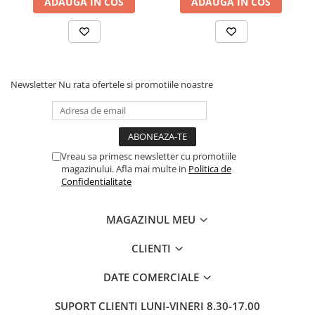
ADAUGA IN COS
ADAUGA IN COS
Pixuri si rezerve
Produse Craft
Ghiozdane si genti scolare
Genti laptop
Newsletter
Nu rata ofertele si promotiile noastre
Penare
Carti si jocuri pentru copii
Carti de colorat si povestit
Vreau sa primesc newsletter cu promotiile
Jocuri / Party
magazinului. Afla mai multe in
Politica de
Confidentialitate
Coperti scolare
Diverse articole pentru scoala
MAGAZINUL MEU
Pachete scolare
CLIENTI
Produse curatenie
Instrumente de scris
DATE COMERCIALE
Carioci
SUPORT CLIENTI
LUNI-VINERI 8.30-17.00
Cerneala si rezerva pentru stilou