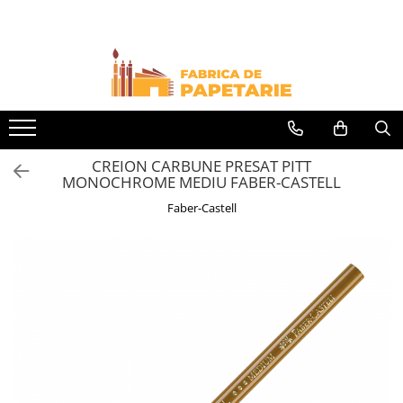
Toate Produsele
Hartie si articole din hartie
Hartie pentru copiator si cartoane
Hartie color pentru copiator
CREION CARBUNE PRESAT PITT
Papetarie personalizata
MONOCHROME MEDIU FABER-CASTELL
Pliante
Faber-Castell
Notes adeziv si index adeziv
Bloc Notes-uri brosate
Bloc Notes-uri spiralizate
Etichete
Plicuri personalizate
Plicuri
Tipizate