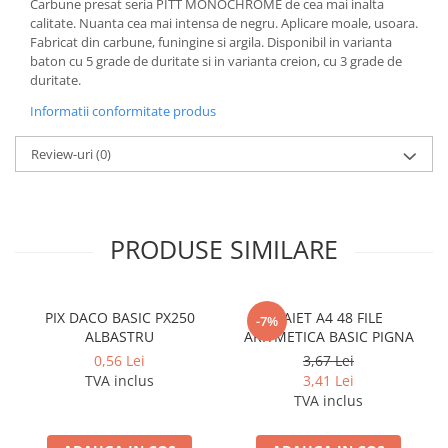
Carbune presat seria PITT MONOCHROME de cea mai inalta
Cerneala si rezerva pentru stilou
calitate. Nuanta cea mai intensa de negru. Aplicare moale, usoara.
Stilouri
Fabricat din carbune, funingine si argila. Disponibil in varianta
baton cu 5 grade de duritate si in varianta creion, cu 3 grade de
Radiere
duritate.
Creta scolara
Informatii conformitate produs
Plastilina
Review-uri
(0)
Echere, rigle, raportoare, compase,
sabloane, truse geometrie
Echere
PRODUSE SIMILARE
Rigle
Compas scolar
Sabloane
PIX DACO BASIC PX250
CAIET A4 48 FILE
Truse geometrie
-7%
ALBASTRU
ARITMETICA BASIC PIGNA
Foarfeci
0,56 Lei
3,67 Lei
Markere evidentiatoare text
TVA inclus
3,41 Lei
TVA inclus
Markere permanente
Markere speciale pentru desen