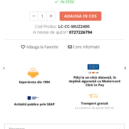
IN STOC
Compas scolar
Sabloane
ADAUGA IN COS
Truse geometrie
Cod Produs:
LC-CC-MUZ2400
Foarfeci
Ai nevoie de ajutor?
0727226794
Markere evidentiatoare text
Markere permanente
Adauga la Favorite
Cere informatii
Markere speciale pentru desen
Pixuri si rezerve
Produse Craft
Plăți la un click distanță, în
Ghiozdane si genti scolare
deplină siguranță cu Mastercard
Experienta din 1994
Click to Pay
Genti laptop
Penare
Transport gratuit
Achizitii publice prin SEAP
Carti si jocuri pentru copii
La comenzi de peste 250 lei
Carti de colorat si povestit
Jocuri / Party
Descriere