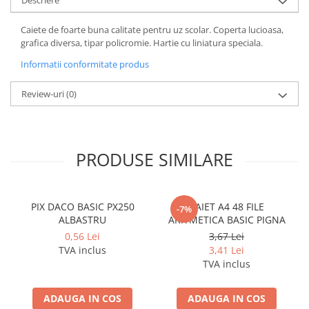
Coperti scolare
Diverse articole pentru scoala
Caiete de foarte buna calitate pentru uz scolar. Coperta lucioasa,
grafica diversa, tipar policromie. Hartie cu liniatura speciala.
Pachete scolare
Informatii conformitate produs
Review-uri
(0)
PRODUSE SIMILARE
PIX DACO BASIC PX250
CAIET A4 48 FILE
-7%
ALBASTRU
ARITMETICA BASIC PIGNA
0,56 Lei
3,67 Lei
TVA inclus
3,41 Lei
TVA inclus
ADAUGA IN COS
ADAUGA IN COS