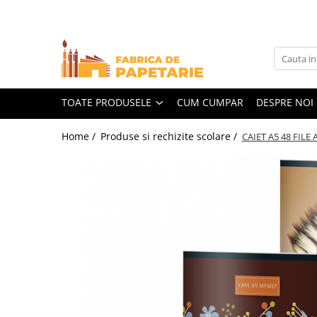
Toate Produsele
Hartie si articole din hartie
Hartie pentru copiator si cartoane
TOATE PRODUSELE
CUM CUMPAR
DESPRE NOI
Hartie color pentru copiator
Home /
Produse si rechizite scolare /
CAIET A5 48 FIL
Papetarie personalizata
Pliante
Notes adeziv si index adeziv
Bloc Notes-uri brosate
Bloc Notes-uri spiralizate
Etichete
Plicuri personalizate
Plicuri
Tipizate