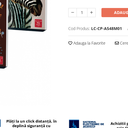
ADAUG
Cod Produs:
LC-CP-A548M01
Adauga la Favorite
Cere 
Plăți la un click distanță, în
Achizitii 
deplină siguranță cu