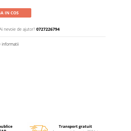
A IN COS
Ai nevoie de ajutor?
0727226794
informatii
Transport gratuit
publice