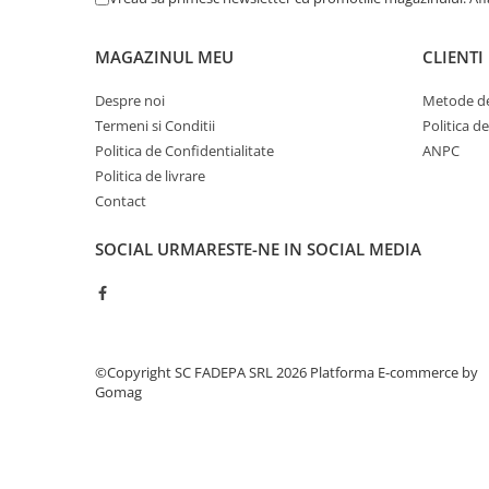
Creioane
Creioane cerate
MAGAZINUL MEU
CLIENTI
Creioane colorate
Despre noi
Metode de
Creioane mecanice si rezerve
Termeni si Conditii
Politica d
Politica de Confidentialitate
ANPC
Linere si rollere
Politica de livrare
Markere evidentiatoare text
Contact
Markere permanente
SOCIAL
URMARESTE-NE IN SOCIAL MEDIA
Markere whiteboard
Markere flipchart
Markere vopsea / creta lichida
Markere speciale pentru desen
©Copyright SC FADEPA SRL 2026
Platforma E-commerce by
Gomag
Markere textile
Pixuri si rezerve
Stilouri