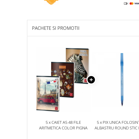
Caiete incepatori Tip I, II, III
Caiete speciale
Hartie creponata
PACHETE SI PROMOTII
Hartie glacee
Vocabulare
Ierbare scolare
Etichete scolare
Acuarele, guase, tempera si
pensule
Accesorii pictura
Carioci
Ascutitori
Creioane
Creioane cerate
5 x CAIET A5 48 FILE
5 x PIX UNICA FOLOSIN
Creioane colorate
ARITMETICA COLOR PIGNA
ALBASTRU ROUND STIC B
Creioane mecanice si rezerve
ALBASTRU