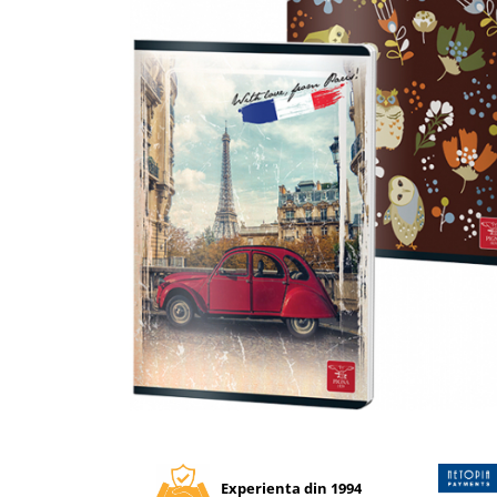
Tipizate autocopiative
Tipizate autocopiative
personalizate
Tipizate offset
Tipizate offset personalizate
Registre
Rezerva cub notes
Indigo si hartie carbon
Caiete pentru birou
Caiete A5
Caiete A4
Produse si rechizite scolare
Caiete si produse din hartie
Caiete A5
Distribuie
pe
Caiete A4
Facebook
Caiete si blocuri pentru desen
Experienta din 1994