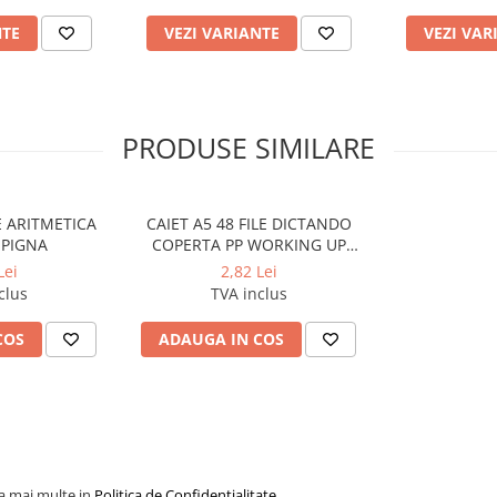
NTE
VEZI VARIANTE
VEZI VAR
PRODUSE SIMILARE
LE ARITMETICA
CAIET A5 48 FILE DICTANDO
PIGNA
COPERTA PP WORKING UP
PIGNA
Lei
2,82 Lei
clus
TVA inclus
COS
ADAUGA IN COS
la mai multe in
Politica de Confidentialitate