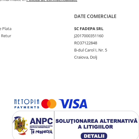
DATE COMERCIALE
 Plata
SC FADEPA SRL
e Retur
J2017000351160
RO37122848
B-dul Carol I, Nr. 5
Craiova, Dolj