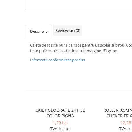
Cerneala si rezerva pentru stilou
Stilouri
Radiere
Review-uri
(0)
Creta scolara
Descriere
Plastilina
Caiete de foarte buna calitate pentru uz scolar si birou. Cop
Echere, rigle, raportoare, compase,
tipar policromie. Hartie liniata la margine, 60 g/mp.
sabloane, truse geometrie
Informatii conformitate produs
Echere
Rigle
Compas scolar
Sabloane
Truse geometrie
Foarfeci
CAIET GEOGRAFIE 24 FILE
ROLLER 0.5M
Markere evidentiatoare text
COLOR PIGNA
CLICKER FRI
Markere permanente
1,79 Lei
12,28 
TVA inclus
TVA in
Markere speciale pentru desen