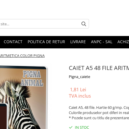
CONTACT
POLITICA DE RETUR
LIVRARE
ANPC - SAL
ACHIZ
E ARITMETICA COLOR PIGNA
CAIET A5 48 FILE AR
Pigna_caiete
1,81 Lei
TVA inclus
Caiet A5, 48 file. Hartie 60 g/mp. Co
Culorile produselor pot diferi in rea
* Pozele sunt cu titlu de prezentare
IN STOC