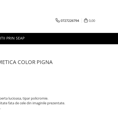
0727226794
0,00
ITII PRIN SEAP
ITMETICA COLOR PIGNA
perta lucioasa, tipar policromie.
litate fata de cele din imaginile prezentate.
.