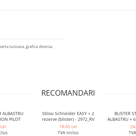
erta lucioasa, grafica diversa,
RECOMANDARI
M ALBASTRU
Stilou Schneider EASY + 2
BLISTER S
XION PILOT
rezerve (blister) - 2972_RV
ALBASTRU + 6
CA
Lei
18,65 Lei
24
clus
TVA inclus
TVA