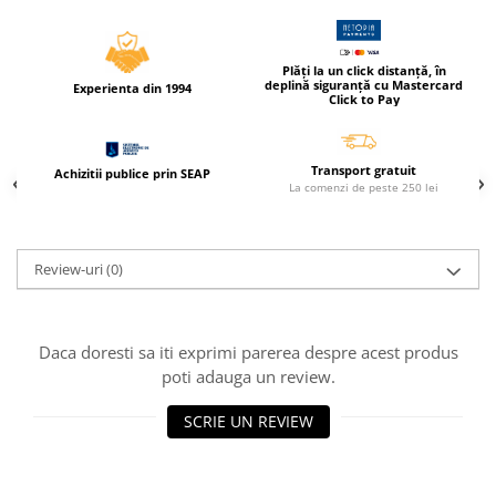
Caiete incepatori Tip I, II, III
Caiete speciale
Hartie creponata
Plăți la un click distanță, în
deplină siguranță cu Mastercard
Experienta din 1994
Hartie glacee
Click to Pay
Vocabulare
Ierbare scolare
Transport gratuit
Achizitii publice prin SEAP
Etichete scolare
La comenzi de peste 250 lei
Acuarele, guase, tempera si
pensule
Review-uri
(0)
Accesorii pictura
Carioci
Ascutitori
Daca doresti sa iti exprimi parerea despre acest produs
Creioane
poti adauga un review.
Creioane cerate
SCRIE UN REVIEW
Creioane colorate
Creioane mecanice si rezerve