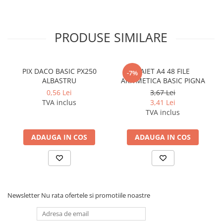
Cerneala si rezerva pentru stilou
Stilouri
PRODUSE SIMILARE
Radiere
Creta scolara
Plastilina
PIX DACO BASIC PX250
CAIET A4 48 FILE
-7%
ALBASTRU
ARITMETICA BASIC PIGNA
Echere, rigle, raportoare, compase,
sabloane, truse geometrie
0,56 Lei
3,67 Lei
TVA inclus
3,41 Lei
Echere
TVA inclus
Rigle
Compas scolar
ADAUGA IN COS
ADAUGA IN COS
Sabloane
Truse geometrie
Foarfeci
Markere evidentiatoare text
Newsletter
Nu rata ofertele si promotiile noastre
Markere permanente
Markere speciale pentru desen