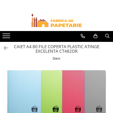
Toate Produsele
Hartie si articole din hartie
Hartie pentru copiator si cartoane
Hartie color pentru copiator
CAIET A4 80 FILE COPERTA PLASTIC ATINGE
Papetarie personalizata
EXCELENTA CT482DR
Pliante
Daco
Notes adeziv si index adeziv
Bloc Notes-uri brosate
Bloc Notes-uri spiralizate
Etichete
Plicuri personalizate
Plicuri
Tipizate