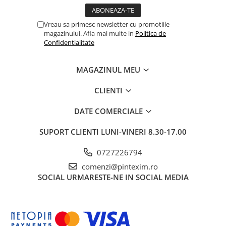
Pixuri si rezerve
Vreau sa primesc newsletter cu promotiile
Produse Craft
magazinului. Afla mai multe in
Politica de
Confidentialitate
Ghiozdane si genti scolare
Genti laptop
MAGAZINUL MEU
Penare
Carti si jocuri pentru copii
CLIENTI
Carti de colorat si povestit
DATE COMERCIALE
Jocuri / Party
SUPORT CLIENTI
LUNI-VINERI 8.30-17.00
Coperti scolare
Diverse articole pentru scoala
0727226794
Pachete scolare
comenzi@pintexim.ro
SOCIAL
URMARESTE-NE IN SOCIAL MEDIA
Produse curatenie
Instrumente de scris
Carioci
Cerneala si rezerva pentru stilou