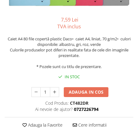
Tipizate autocopiative
Tipizate autocopiative
7,59 Lei
personalizate
TVA inclus
Tipizate offset
Tipizate offset personalizate
Caiet A4 80 file copertă plastic Daco• caiet A4, liniat, 70 g/m2• culori
disponibile: albastru, gri, roz, verde
Registre
Culorile produselor pot diferi in realitate fata de cele din imaginile
prezentate.
Rezerva cub notes
Indigo si hartie carbon
* Pozele sunt cu titlu de prezentare.
Caiete pentru birou
IN STOC
Caiete A5
ADAUGA IN COS
Caiete A4
Produse si rechizite scolare
Cod Produs:
CT482DR
Caiete si produse din hartie
Ai nevoie de ajutor?
0727226794
Caiete A5
Adauga la Favorite
Cere informatii
Caiete A4
Caiete si blocuri pentru desen