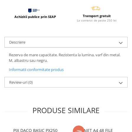
Coperti scolare
Diverse articole pentru scoala
Transport gratuit
Achizitii publice prin SEAP
Pachete scolare
La comenzi de peste 250 lei
Descriere
Rezerva de mare capacitate. Rezistenta la lumina, varf din metal.
M, albastru sau negru.
Informatii conformitate produs
Review-uri
(0)
PRODUSE SIMILARE
PIX DACO BASIC PX250
CAIET A4 48 FILE
-7%