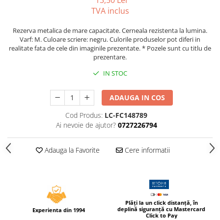
13,50 Lei
Compas scolar
TVA inclus
Sabloane
Rezerva metalica de mare capacitate. Cerneala rezistenta la lumina.
Truse geometrie
Varf: M. Culoare scriere: negru. Culorile produselor pot diferi in
Foarfeci
realitate fata de cele din imaginile prezentate. * Pozele sunt cu titlu de
prezentare.
Markere evidentiatoare text
IN STOC
Markere permanente
Markere speciale pentru desen
ADAUGA IN COS
Pixuri si rezerve
Cod Produs:
LC-FC148789
Produse Craft
Ai nevoie de ajutor?
0727226794
Ghiozdane si genti scolare
Adauga la Favorite
Cere informatii
Genti laptop
Penare
Carti si jocuri pentru copii
Carti de colorat si povestit
Plăți la un click distanță, în
deplină siguranță cu Mastercard
Jocuri / Party
Experienta din 1994
Click to Pay