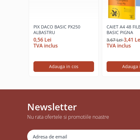
Cerneala si rezerva pentru stilou
Stilouri
Radiere
PIX DACO BASIC PX250
CAIET A4 48 FI
Creta scolara
ALBASTRU
BASIC PIGNA
0,56 Lei
3,41 Le
3,67 Lei
Plastilina
TVA inclus
TVA inclus
Echere, rigle, raportoare, compase,
sabloane, truse geometrie
Adauga in cos
Adauga 
Echere
Rigle
Compas scolar
Sabloane
Truse geometrie
Newsletter
Foarfeci
Nu rata ofertele si promotiile noastre
Markere evidentiatoare text
Markere permanente
Markere speciale pentru desen