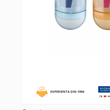
Tipizate autocopiative
Tipizate autocopiative
personalizate
Tipizate offset
Tipizate offset personalizate
Registre
Rezerva cub notes
Indigo si hartie carbon
Caiete pentru birou
Caiete A5
Caiete A4
Distrib
Produse si rechizite scolare
pe
Caiete si produse din hartie
Facebo
EXPERIENTA DIN 1994
Caiete A5
Caiete A4
Caiete si blocuri pentru desen