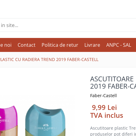
e noi
Contact
Politica de retur
Livrare
ANPC - SAL
LASTIC CU RADIERA TREND 2019 FABER-CASTELL
ASCUTITOARE 
2019 FABER-C
Faber-Castell
9,99 Lei
TVA inclus
Ascutitoare plastic Tre
produselor pot diferi i