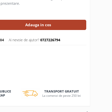
e prezentare.
Adauga in cos
604
Ai nevoie de ajutor?
0727226794
TRANSPORT GRATUIT
PUBLICE
EAP
La comenzi de peste 250 lei