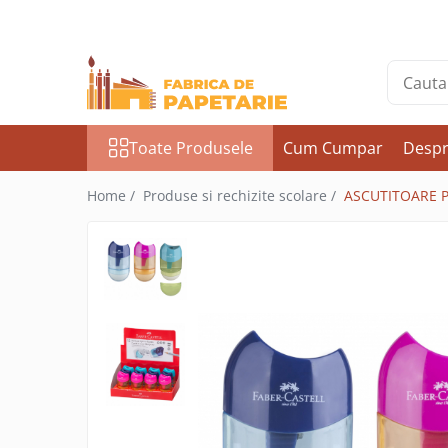
Toate Produsele
Hartie si articole din hartie
Hartie pentru copiator si cartoane
Toate Produsele
Cum Cumpar
Despr
Hartie color pentru copiator
Papetarie personalizata
Home /
Produse si rechizite scolare /
ASCUTITOARE P
Pliante
Notes adeziv si index adeziv
Bloc Notes-uri brosate
Bloc Notes-uri spiralizate
Etichete
Plicuri personalizate
Plicuri
Tipizate