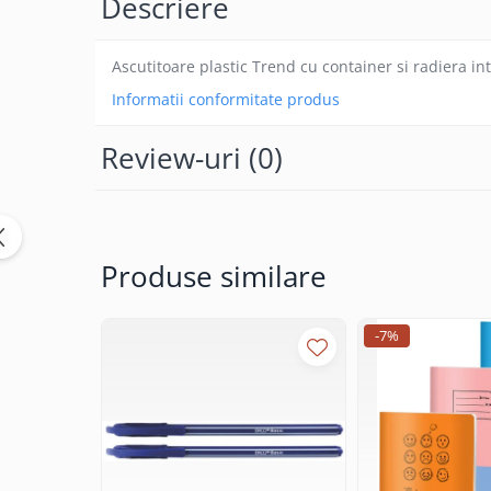
Descriere
Caiete incepatori Tip I, II, III
Caiete speciale
Ascutitoare plastic Trend cu container si radiera int
Hartie creponata
Informatii conformitate produs
Hartie glacee
Vocabulare
Review-uri
(0)
Ierbare scolare
Etichete scolare
Acuarele, guase, tempera si
pensule
Produse similare
Accesorii pictura
Carioci
Ascutitori
-7%
Creioane
Creioane cerate
Creioane colorate
Creioane mecanice si rezerve