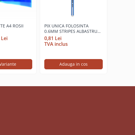
TE A4 ROSII
PIX UNICA FOLOSINTA
CREION G
0.6MM STRIPES ALBASTRU
FARA LEM
Q560 DELI
 Lei
0,81 Lei
0,46 Lei
TVA inclus
TVA incl
Variante
Adauga in cos
Ad