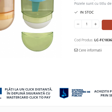
Pozele sunt cu titlu d
IN STOC
Cod Produs:
LC-FC183
Cere informatii
uie
PLĂȚI LA UN CLICK DISTANȚĂ,
ok
ACHIZITII 
ÎN DEPLINĂ SIGURANȚĂ CU
PRIN S
MASTERCARD CLICK TO PAY