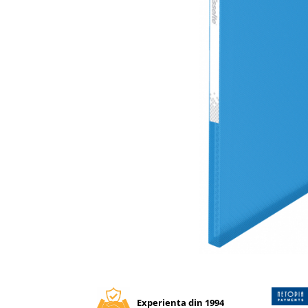
Tipizate autocopiative
Tipizate autocopiative
personalizate
Tipizate offset
Tipizate offset personalizate
Registre
Rezerva cub notes
Indigo si hartie carbon
Caiete pentru birou
Caiete A5
Caiete A4
Produse si rechizite scolare
Caiete si produse din hartie
Caiete A5
Distribuie
pe
Caiete A4
Facebook
Caiete si blocuri pentru desen
Experienta din 1994