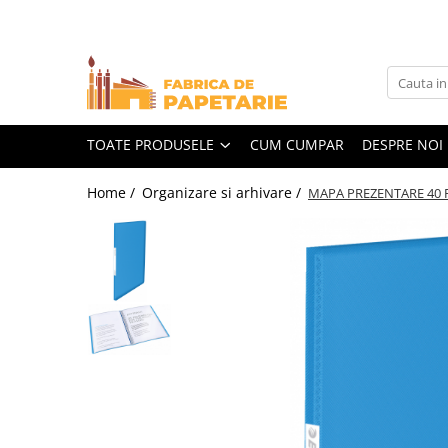
Toate Produsele
Hartie si articole din hartie
Hartie pentru copiator si cartoane
TOATE PRODUSELE
CUM CUMPAR
DESPRE NOI
Hartie color pentru copiator
Home /
Organizare si arhivare /
MAPA PREZENTARE 40 F
Papetarie personalizata
Pliante
Notes adeziv si index adeziv
Bloc Notes-uri brosate
Bloc Notes-uri spiralizate
Etichete
Plicuri personalizate
Plicuri
Tipizate