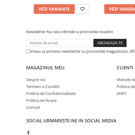
Cerneala si rezerva pentru stilou
VEZI VARIANTE
VEZI VARIA
Stilouri
Radiere
Creta scolara
Newsletter
Nu rata ofertele si promotiile noastre
Plastilina
Echere, rigle, raportoare, compase,
Vreau sa primesc newsletter cu promotiile magazinului. Af
sabloane, truse geometrie
Echere
MAGAZINUL MEU
CLIENTI
Rigle
Despre noi
Metode de
Compas scolar
Termeni si Conditii
Politica d
Sabloane
Politica de Confidentialitate
ANPC
Truse geometrie
Politica de livrare
Foarfeci
Contact
Markere evidentiatoare text
SOCIAL
URMARESTE-NE IN SOCIAL MEDIA
Markere permanente
Markere speciale pentru desen