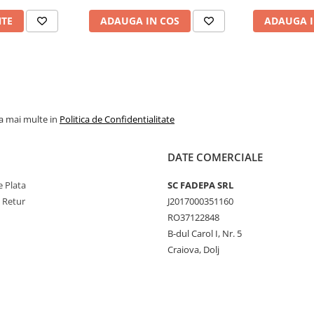
NTE
ADAUGA IN COS
ADAUGA I
la mai multe in
Politica de Confidentialitate
DATE COMERCIALE
 Plata
SC FADEPA SRL
e Retur
J2017000351160
RO37122848
B-dul Carol I, Nr. 5
Craiova, Dolj