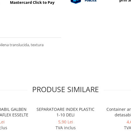
prin 
Mastercard Click to Pay
ilena translucida, textura
PRODUSE SIMILARE
ABIL GALBEN
SEPARATOARE INDEX PLASTIC
Container ar
FLEX ESSELTE
1-10 DELI
detasabi
386*257*274 
Lei
5,90 Lei
4,
3 bibl
clus
TVA inclus
TVA