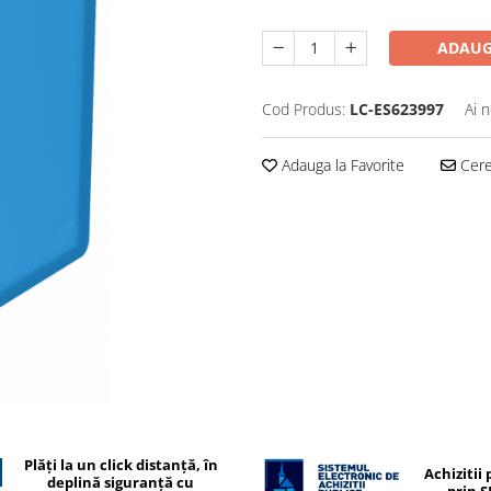
ADAUG
Cod Produs:
LC-ES623997
Ai 
Adauga la Favorite
Cere 
Plăți la un click distanță, în
Achizitii 
deplină siguranță cu