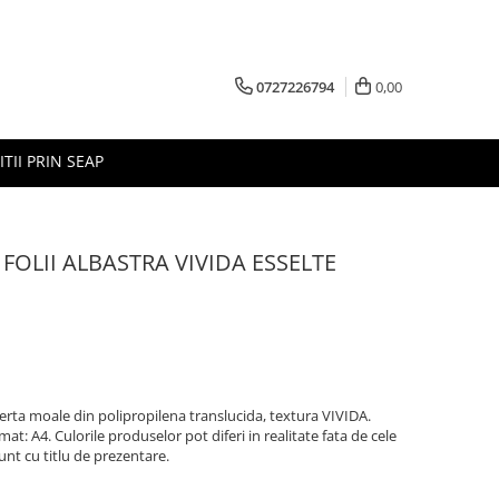
0727226794
0,00
ITII PRIN SEAP
FOLII ALBASTRA VIVIDA ESSELTE
erta moale din polipropilena translucida, textura VIVIDA.
at: A4. Culorile produselor pot diferi in realitate fata de cele
unt cu titlu de prezentare.