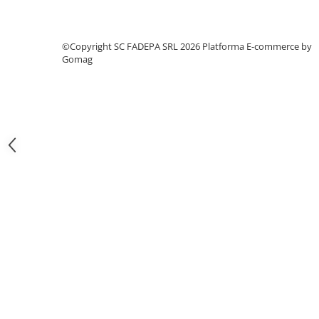
Pixuri si rezerve
Produse Craft
©Copyright SC FADEPA SRL 2026
Platforma E-commerce by
Gomag
Ghiozdane si genti scolare
Genti laptop
Penare
Carti si jocuri pentru copii
Carti de colorat si povestit
Jocuri / Party
Coperti scolare
Diverse articole pentru scoala
Pachete scolare
Produse curatenie
Instrumente de scris
Carioci
Cerneala si rezerva pentru stilou