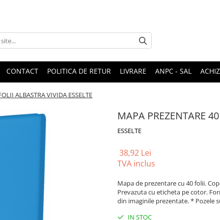
CONTACT
POLITICA DE RETUR
LIVRARE
ANPC - SAL
ACHIZ
OLII ALBASTRA VIVIDA ESSELTE
MAPA PREZENTARE 40 
ESSELTE
38,92 Lei
TVA inclus
Mapa de prezentare cu 40 folii. Cop
Prevazuta cu eticheta pe cotor. Form
din imaginile prezentate. * Pozele s
IN STOC