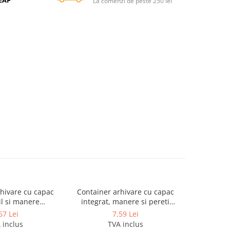
SEAP
La comenzi de peste 250 lei
hivare cu capac
Container arhivare cu capac
MAPA PRE
l si manere
integrat, manere si pereti
COP. FLEX
mm (poate stoca
dublii 360*310*300mm
67 Lei
7,59 Lei
 de 7.5cm)
 inclus
TVA inclus