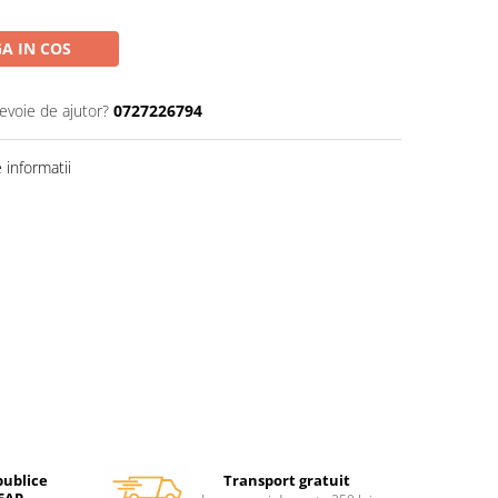
A IN COS
nevoie de ajutor?
0727226794
informatii
Transport gratuit
publice