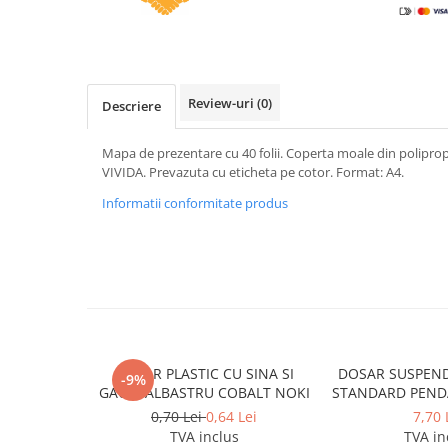
Caiete incepatori Tip I, II, III
Caiete speciale
Hartie creponata
Hartie glacee
Review-uri
(0)
Descriere
Vocabulare
Ierbare scolare
Mapa de prezentare cu 40 folii. Coperta moale din poliprop
Etichete scolare
VIVIDA. Prevazuta cu eticheta pe cotor. Format: A4.
Acuarele, guase, tempera si
Informatii conformitate produs
pensule
Accesorii pictura
Carioci
Ascutitori
Creioane
Creioane cerate
DOSAR PLASTIC CU SINA SI
DOSAR SUSPEND
-9%
GAURI ALBASTRU COBALT NOKI
STANDARD PENDA
Creioane colorate
0,70 Lei
0,64 Lei
7,70 
Creioane mecanice si rezerve
TVA inclus
TVA in