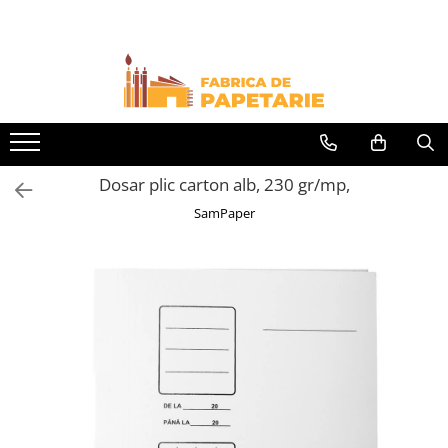
Toate Produsele
Hartie si articole din hartie
Hartie pentru copiator si cartoane
Hartie color pentru copiator
Dosar plic carton alb, 230 gr/mp,
Papetarie personalizata
SamPaper
Pliante
Notes adeziv si index adeziv
Bloc Notes-uri brosate
Bloc Notes-uri spiralizate
Etichete
Plicuri personalizate
Plicuri
Tipizate