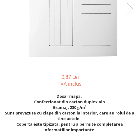
Tipizate autocopiative
Tipizate autocopiative
personalizate
Tipizate offset
Tipizate offset personalizate
Registre
Rezerva cub notes
Indigo si hartie carbon
Caiete pentru birou
0,87 Lei
TVA inclus
Caiete A5
Caiete A4
Dosar mapa,
Produse si rechizite scolare
Confecționat din carton duplex alb
Gramaj: 230 g/m²
Caiete si produse din hartie
Sunt prevazute cu clape din carton la interior, care au rolul de a
tine actele.
Caiete A5
Coperta este tipizata, pentru a permite completarea
Caiete A4
informatiilor importante.
Caiete si blocuri pentru desen