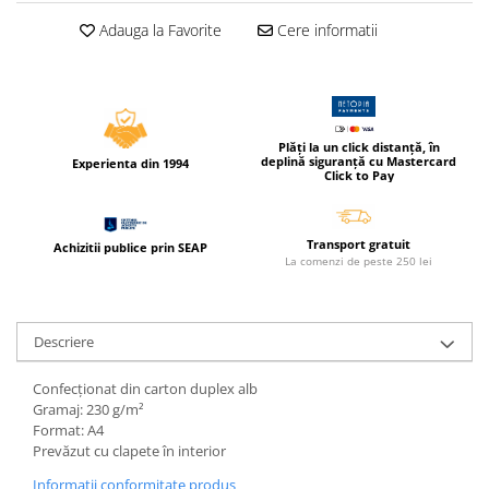
Cerneala si rezerva pentru stilou
Adauga la Favorite
Cere informatii
Stilouri
Radiere
Creta scolara
Plastilina
Plăți la un click distanță, în
deplină siguranță cu Mastercard
Experienta din 1994
Click to Pay
Echere, rigle, raportoare, compase,
sabloane, truse geometrie
Echere
Transport gratuit
Achizitii publice prin SEAP
La comenzi de peste 250 lei
Rigle
Compas scolar
Sabloane
Descriere
Truse geometrie
Foarfeci
Confecționat din carton duplex alb
Gramaj: 230 g/m²
Markere evidentiatoare text
Format: A4
Markere permanente
Prevăzut cu clapete în interior
Markere speciale pentru desen
Informatii conformitate produs