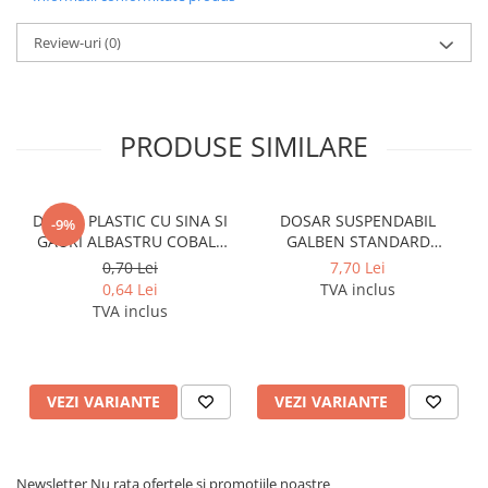
Pixuri si rezerve
Review-uri
(0)
Produse Craft
Ghiozdane si genti scolare
Genti laptop
PRODUSE SIMILARE
Penare
Carti si jocuri pentru copii
DOSAR PLASTIC CU SINA SI
DOSAR SUSPENDABIL
-9%
Carti de colorat si povestit
GAURI ALBASTRU COBALT
GALBEN STANDARD
Jocuri / Party
NOKI
PENDAFLEX ESSELTE
0,70 Lei
7,70 Lei
Coperti scolare
0,64 Lei
TVA inclus
TVA inclus
Diverse articole pentru scoala
Pachete scolare
Produse curatenie
VEZI VARIANTE
VEZI VARIANTE
Instrumente de scris
Carioci
Cerneala si rezerva pentru stilou
Newsletter
Nu rata ofertele si promotiile noastre