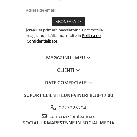
Creioane
Creioane cerate
Creioane colorate
Vreau sa primesc newsletter cu promotiile
Creioane mecanice si rezerve
magazinului. Afla mai multe in
Politica de
Confidentialitate
Linere si rollere
Markere evidentiatoare text
MAGAZINUL MEU
Markere permanente
CLIENTI
Markere whiteboard
Markere flipchart
DATE COMERCIALE
Markere vopsea / creta lichida
SUPORT CLIENTI
LUNI-VINERI 8.30-17.00
Markere speciale pentru desen
0727226794
Markere textile
comenzi@pintexim.ro
Pixuri si rezerve
SOCIAL
URMARESTE-NE IN SOCIAL MEDIA
Stilouri