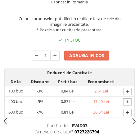
Fabricat in Romania
Caiete incepatori Tip I, II, III
Caiete speciale
Culorile produselor pot diferi in realitate fata de cele din
Hartie creponata
imaginile prezentate.
Hartie glacee
* Pozele sunt cu titlu de prezentare.
Vocabulare
IN STOC
Ierbare scolare
Etichete scolare
ADAUGA IN COS
Acuarele, guase, tempera si
pensule
Reduceri de Cantitate
Accesorii pictura
De la
Discount
Pret
/ buc
Economisesti
Carioci
+
100
buc
-3%
0,84 Lei
2,61 Lei
Ascutitori
+
400
buc
-5%
0,83 Lei
17,40 Lei
Creioane
+
600
buc
-7%
0,81 Lei
36,54 Lei
Creioane cerate
Creioane colorate
Cod Produs:
EV4D03
Ai nevoie de ajutor?
0727226794
Creioane mecanice si rezerve